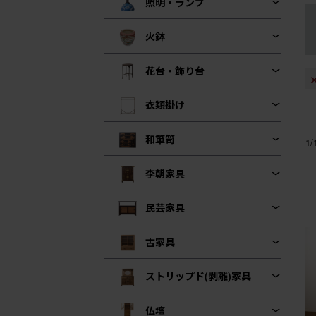
照明・ランプ
火鉢
花台・飾り台
衣類掛け
和箪笥
1
李朝家具
民芸家具
古家具
ストリップド(剥離)家具
仏壇