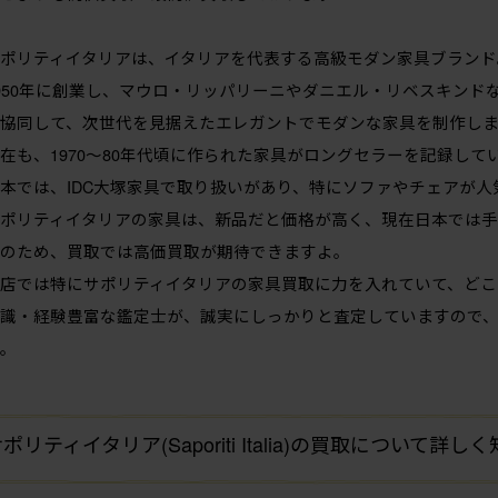
ポリティイタリアは、イタリアを代表する高級モダン家具ブランド
950年に創業し、マウロ・リッパリーニやダニエル・リベスキンド
協同して、次世代を見据えたエレガントでモダンな家具を制作し
在も、1970〜80年代頃に作られた家具がロングセラーを記録して
本では、IDC大塚家具で取り扱いがあり、特にソファやチェアが人
ポリティイタリアの家具は、新品だと価格が高く、現在日本では手
のため、買取では高価買取が期待できますよ。
店では特にサポリティイタリアの家具買取に力を入れていて、どこ
識・経験豊富な鑑定士が、誠実にしっかりと査定していますので
。
ポリティイタリア(Saporiti Italia)の買取について