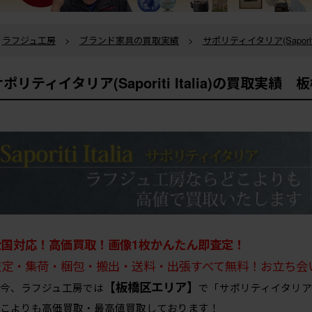
ラフジュ工房
>
ブランド家具の買取実績
>
サポリティイタリア(Saporiti
ポリティイタリア(Saporiti Italia)の買取実績
全国対応！高価買取！画像1枚かんたん即査定！
査定・集荷・梱包・搬出・送料・出張すべて無料！お立ち会
【板橋区エリア】
今、ラフジュ工房では
で「サポリティイタリア(Sa
こよりも高価買取・最高値買取しております！