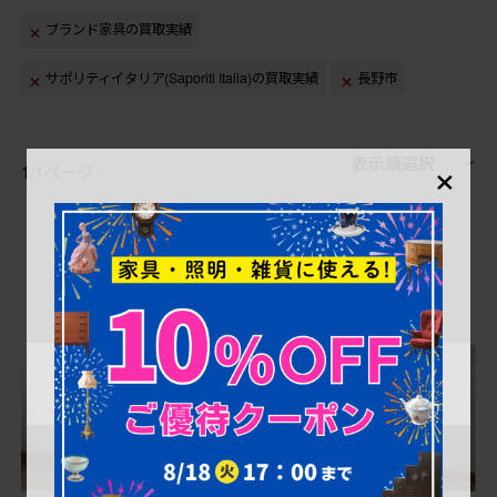
ブランド家具の買取実績
サポリティイタリア(Saporiti Italia)の買取実績
長野市
×
表示順選択
1/1ページ
1