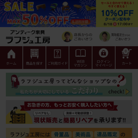
0
WEB
ログイン
ホーム
商品を探す
ご利用ガイド
カート
マガジン
マイページ