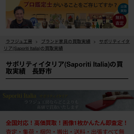
ラフジュ工房
>
ブランド家具の買取実績
>
サポリティイタ
リア(Saporiti Italia)の買取実績
サポリティイタリア(Saporiti Italia)の買
取実績 長野市
全国対応！高価買取！画像1枚かんたん即査定！
査定・集荷・梱包・搬出・送料・出張すべて無