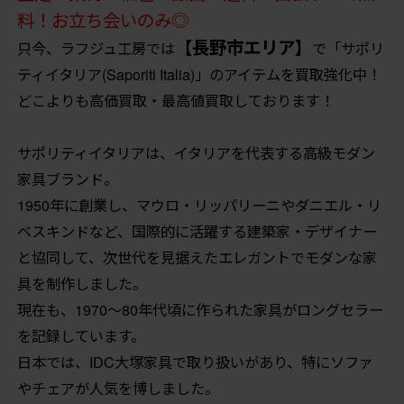
料！お立ち会いのみ◎
【長野市エリア】
只今、ラフジュ工房では
で「サポリ
ティイタリア(Saporiti Italia)」のアイテムを買取強化中！
どこよりも高価買取・最高値買取しております！
サポリティイタリアは、イタリアを代表する高級モダン
家具ブランド。
1950年に創業し、マウロ・リッパリーニやダニエル・リ
ベスキンドなど、国際的に活躍する建築家・デザイナー
と協同して、次世代を見据えたエレガントでモダンな家
具を制作しました。
現在も、1970〜80年代頃に作られた家具がロングセラー
を記録しています。
日本では、IDC大塚家具で取り扱いがあり、特にソファ
やチェアが人気を博しました。