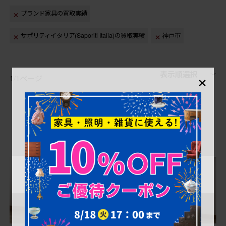
ブランド家具の買取実績
サポリティイタリア(Saporiti Italia)の買取実績
神戸市
×
表示順選択
1/1ページ
1