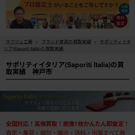
ラフジュ工房
>
ブランド家具の買取実績
>
サポリティイタ
リア(Saporiti Italia)の買取実績
サポリティイタリア(Saporiti Italia)の買
取実績 神戸市
全国対応！高価買取！画像1枚かんたん即査定！
査定・集荷・梱包・搬出・送料・出張すべて無