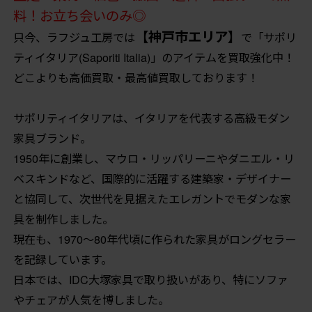
料！お立ち会いのみ◎
【神戸市エリア】
只今、ラフジュ工房では
で「サポリ
ティイタリア(Saporiti Italia)」のアイテムを買取強化中！
どこよりも高価買取・最高値買取しております！
サポリティイタリアは、イタリアを代表する高級モダン
家具ブランド。
1950年に創業し、マウロ・リッパリーニやダニエル・リ
ベスキンドなど、国際的に活躍する建築家・デザイナー
と協同して、次世代を見据えたエレガントでモダンな家
具を制作しました。
現在も、1970〜80年代頃に作られた家具がロングセラー
を記録しています。
日本では、IDC大塚家具で取り扱いがあり、特にソファ
やチェアが人気を博しました。