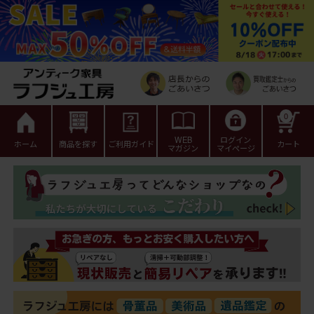
0
WEB
ログイン
ホーム
商品を探す
ご利用ガイド
カート
マガジン
マイページ