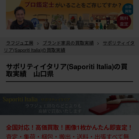
ラフジュ工房
>
ブランド家具の買取実績
>
サポリティイタ
リア(Saporiti Italia)の買取実績
サポリティイタリア(Saporiti Italia)の買
取実績 山口県
全国対応！高価買取！画像1枚かんたん即査定！
査定・集荷・梱包・搬出・送料・出張すべて無