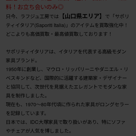
料！お立ち会いのみ◎
【山口県エリア】
只今、ラフジュ工房では
で「サポリ
ティイタリア(Saporiti Italia)」のアイテムを買取強化中！
どこよりも高価買取・最高値買取しております！
サポリティイタリアは、イタリアを代表する高級モダン
家具ブランド。
1950年に創業し、マウロ・リッパリーニやダニエル・リ
ベスキンドなど、国際的に活躍する建築家・デザイナー
と協同して、次世代を見据えたエレガントでモダンな家
具を制作しました。
現在も、1970〜80年代頃に作られた家具がロングセラー
を記録しています。
日本では、IDC大塚家具で取り扱いがあり、特にソファ
やチェアが人気を博しました。