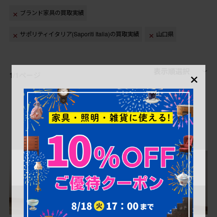
ブランド家具の買取実績
サポリティイタリア(Saporiti Italia)の買取実績
山口県
×
表示順選択
1/1ページ
1