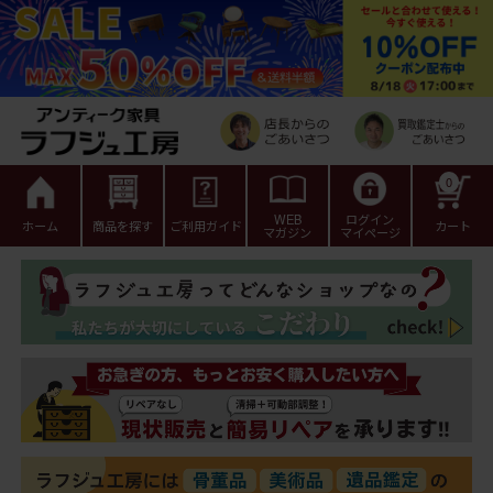
0
WEB
ログイン
ホーム
商品を探す
ご利用ガイド
カート
マガジン
マイページ