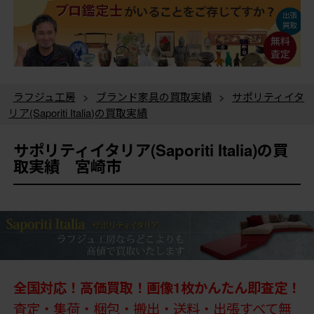
ラフジュ工房
>
ブランド家具の買取実績
>
サポリティイタ
リア(Saporiti Italia)の買取実績
サポリティイタリア(Saporiti Italia)の買
取実績 宮崎市
全国対応！高価買取！画像1枚かんたん即査定！
査定・集荷・梱包・搬出・送料・出張すべて無