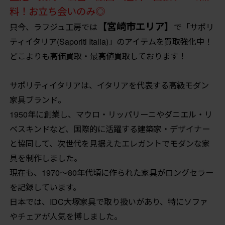
料！お立ち会いのみ◎
【宮崎市エリア】
只今、ラフジュ工房では
で「サポリ
ティイタリア(Saporiti Italia)」のアイテムを買取強化中！
どこよりも高価買取・最高値買取しております！
サポリティイタリアは、イタリアを代表する高級モダン
家具ブランド。
1950年に創業し、マウロ・リッパリーニやダニエル・リ
ベスキンドなど、国際的に活躍する建築家・デザイナー
と協同して、次世代を見据えたエレガントでモダンな家
具を制作しました。
現在も、1970〜80年代頃に作られた家具がロングセラー
を記録しています。
日本では、IDC大塚家具で取り扱いがあり、特にソファ
やチェアが人気を博しました。