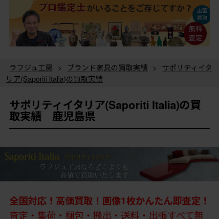
ラフジュ工房
>
ブランド家具の買取実績
>
サポリティイタ
リア(Saporiti Italia)の買取実績
サポリティイタリア(Saporiti Italia)の買
取実績 鹿児島県
全国対応！高価買取！画像1枚かんたん即査定！
査定・集荷・梱包・搬出・送料・出張すべて無