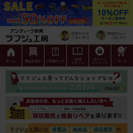
0
WEB
ログイン
ホーム
商品を探す
ご利用ガイド
カート
マガジン
マイページ