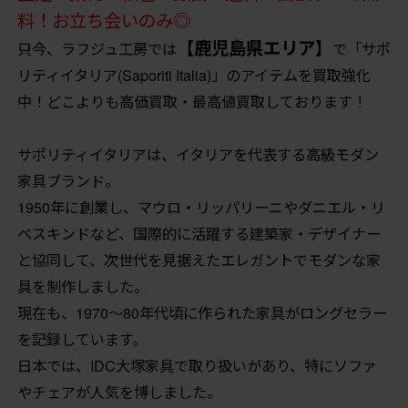
料！お立ち会いのみ◎
【鹿児島県エリア】
只今、ラフジュ工房では
で「サポ
リティイタリア(Saporiti Italia)」のアイテムを買取強化
中！どこよりも高価買取・最高値買取しております！
サポリティイタリアは、イタリアを代表する高級モダン
家具ブランド。
1950年に創業し、マウロ・リッパリーニやダニエル・リ
ベスキンドなど、国際的に活躍する建築家・デザイナー
と協同して、次世代を見据えたエレガントでモダンな家
具を制作しました。
現在も、1970〜80年代頃に作られた家具がロングセラー
を記録しています。
日本では、IDC大塚家具で取り扱いがあり、特にソファ
やチェアが人気を博しました。