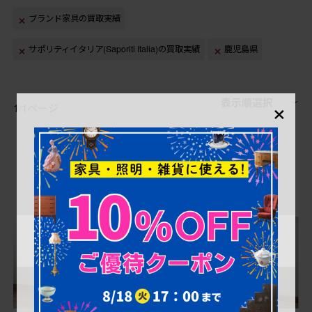
ブランド家具の買取実績
サポリティイタリア(Saporiti Italia)の買取実績
鹿児島県
×
表示順選択
1/1ページ
1