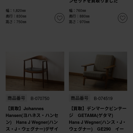
ンセットを買取りました
幅：1,820㎜
幅：760㎜
奥行：830㎜
奥行：880㎜
高さ：750㎜
高さ：970㎜
商品番号
B-070750
商品番号
B-074519
【買取】Johannes
【買取】デンマークビンテー
Hansen(ヨハネス・ハンセ
ジ GETAMA(ゲタマ)
ン) Hans J Wegner(ハン
Hans J Wegner(ハンス・J・
ス・J・ウェグナー)デザイ
ウェグナー) GE290 イー