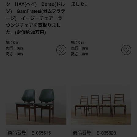
ク HAY(ヘイ) Dorso(ドル
ました。
ソ) GamFratesi(ガムフラテ
ージ) イージーチェア ラ
ウンジチェアを買取りまし
た。(定価約30万円)
幅：0㎜
幅：0㎜
奥行：0㎜
奥行：0㎜
高さ：0㎜
高さ：0㎜
商品番号
B-065615
商品番号
B-065628