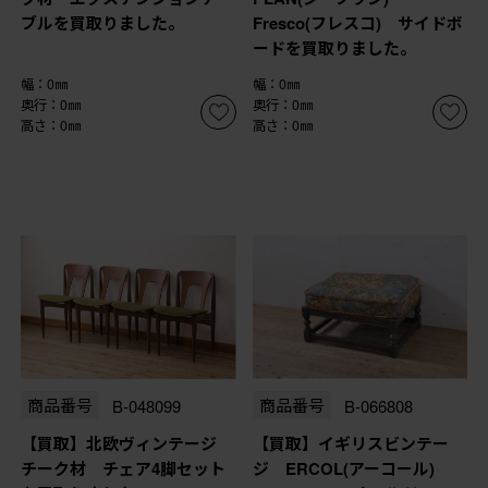
ブルを買取りました。
Fresco(フレスコ) サイドボ
ードを買取りました。
幅：0㎜
幅：0㎜
奥行：0㎜
奥行：0㎜
高さ：0㎜
高さ：0㎜
商品番号
B-048099
商品番号
B-066808
【買取】北欧ヴィンテージ
【買取】イギリスビンテー
チーク材 チェア4脚セット
ジ ERCOL(アーコール)