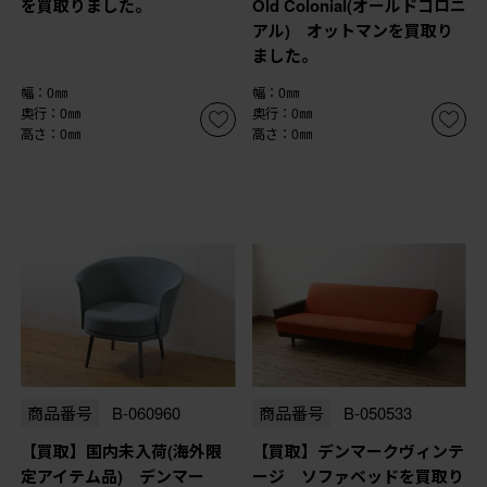
を買取りました。
Old Colonial(オールドコロニ
アル) オットマンを買取り
ました。
幅：0㎜
幅：0㎜
奥行：0㎜
奥行：0㎜
高さ：0㎜
高さ：0㎜
商品番号
B-060960
商品番号
B-050533
【買取】国内未入荷(海外限
【買取】デンマークヴィンテ
定アイテム品) デンマー
ージ ソファベッドを買取り