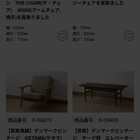
ン THE CHAIR(ザ・チェ
ジーチェアを買取ました
ア) JH503(アームチェア、
椅子)を買取りました
幅：630㎜
幅：760㎜
奥行：525㎜
奥行：820㎜
高さ：770㎜
高さ：730㎜
商品番号
B-068270
商品番号
B-059629
【買取実績】デンマークビン
【買取】デンマークビンテー
テージ GETAMA(ゲタマ)
ジ チーク材 エレベーター