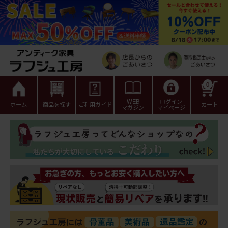
0
WEB
ログイン
ホーム
商品を探す
ご利用ガイド
カート
マガジン
マイページ