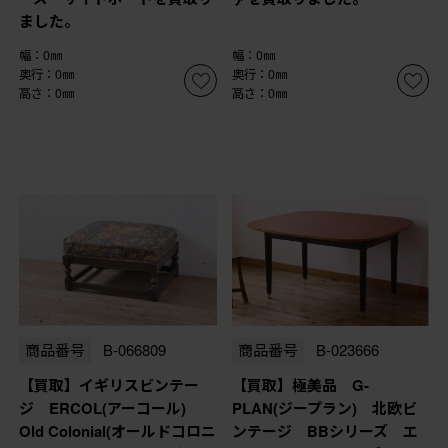
ました。
幅：0㎜
幅：0㎜
奥行：0㎜
奥行：0㎜
高さ：0㎜
高さ：0㎜
商品番号
B-066809
商品番号
B-023666
【買取】イギリスビンテー
【買取】極美品 G-
ジ ERCOL(アーコール)
PLAN(ジープラン) 北欧ビ
Old Colonial(オールドコロニ
ンテージ BBシリーズ エ