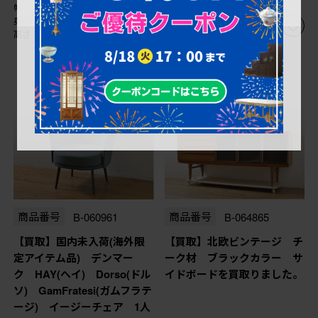
幅：0㎜
幅：0㎜
奥行：0㎜
奥行：0㎜
高さ：0㎜
高さ：0㎜
商品番号
B-060961
商品番号
B-064865
【買取】国内未入荷(海外限
【買取】北欧ビンテージ チ
定アイテム品) デンマー
ーク材 ブラックカラー サ
ク HAY(ヘイ) Dorso(ドル
イドボードを買取りました。
ソ) GamFratesi(ガムフラテ
ージ) イージーチェア 1人