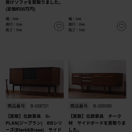
掛けソファを買取りました。
(定価約30万円)
幅：0㎜
幅：0㎜
奥行：0㎜
奥行：0㎜
高さ：0㎜
高さ：0㎜
商品番号
B-028721
商品番号
B-029395
【買取】北欧家具 G-
【買取】北欧家具 チーク
PLAN(ジープラン) BBシリ
材 サイドボードを買取りま
ーズ(Black&Brass) サイド
した。