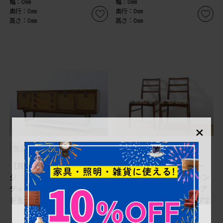
幅：0㎜
幅：0㎜
奥行：0㎜
奥行：0㎜
高さ：0㎜
高さ：0㎜
×
商品番号
B-064210
商品番号
B-065629
【買取】イギリスビンテー
【買取】イギリスビンテー
ジ チーク材 ビューティリ
ジ A.H.McIntosh(マッキン
ティ(Beautility) サイドボー
トッシュ)社 アフロモシア
ドを買取りました。
材 高級ダイニングチェア2
脚セットを買取りました。