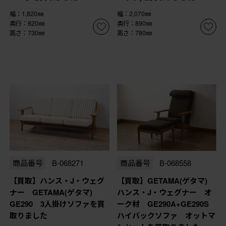
幅：1,820㎜
幅：2,070㎜
奥行：820㎜
奥行：890㎜
高さ：730㎜
高さ：780㎜
商品番号
B-068271
商品番号
B-068558
【買取】ハンス・J・ウェグ
【買取】GETAMA(ゲタマ)
ナー GETAMA(ゲタマ)
ハンス・J・ウェグナー オ
GE290 3人掛けソファを買
ーク材 GE290A+GE290S
取りました
ハイバックソファ オットマ