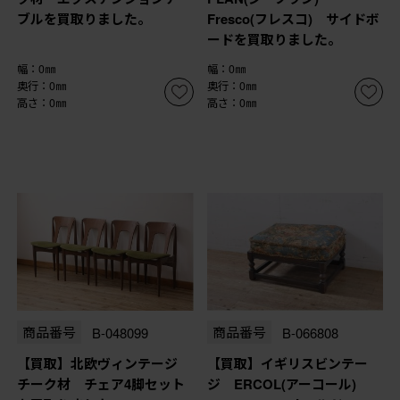
ブルを買取りました。
Fresco(フレスコ) サイドボ
ードを買取りました。
幅：0㎜
幅：0㎜
奥行：0㎜
奥行：0㎜
高さ：0㎜
高さ：0㎜
商品番号
B-048099
商品番号
B-066808
【買取】北欧ヴィンテージ
【買取】イギリスビンテー
チーク材 チェア4脚セット
ジ ERCOL(アーコール)