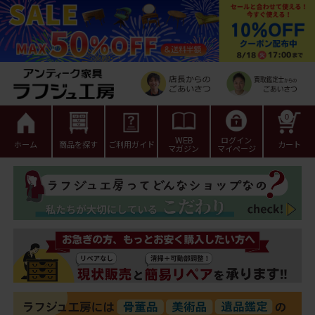
0
WEB
ログイン
ホーム
商品を探す
ご利用ガイド
カート
マガジン
マイページ