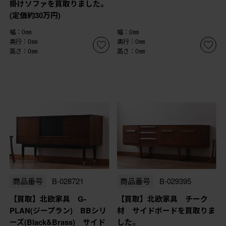
掛けソファを買取りました。
(定価約30万円)
幅：0㎜
幅：0㎜
奥行：0㎜
奥行：0㎜
高さ：0㎜
高さ：0㎜
商品番号
B-028721
商品番号
B-029395
【買取】北欧家具 G-
【買取】北欧家具 チーク
PLAN(ジープラン) BBシリ
材 サイドボードを買取りま
ーズ(Black&Brass) サイド
した。