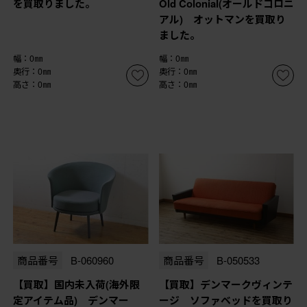
を買取りました。
Old Colonial(オールドコロニ
アル) オットマンを買取り
ました。
幅：0㎜
幅：0㎜
奥行：0㎜
奥行：0㎜
高さ：0㎜
高さ：0㎜
商品番号
B-060960
商品番号
B-050533
【買取】国内未入荷(海外限
【買取】デンマークヴィンテ
定アイテム品) デンマー
ージ ソファベッドを買取り