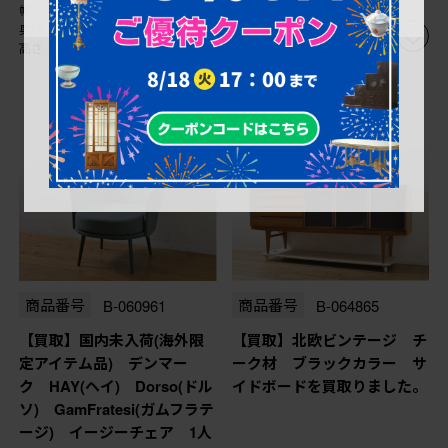
幅：0㎜
幅：0㎜
奥行：0㎜
奥行：0㎜
高さ：0㎜
高さ：0㎜
商品番号
B-060961
商品番号
B-064865
【買取】国内未入荷(海外限
【買取】北欧ビンテージ チ
定アイテム品) デンマー
ーク材 ブラックカラー サ
ク HAY(ヘイ) Dorso(ドル
イドボードを買取りました。
ソ) GamFratesi(ガムフラテ
ージ) イージーチェア 1人