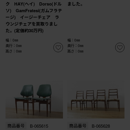
ク HAY(ヘイ) Dorso(ドル
ました。
ソ) GamFratesi(ガムフラテ
ージ) イージーチェア ラ
ウンジチェアを買取りまし
た。(定価約30万円)
幅：0㎜
幅：0㎜
奥行：0㎜
奥行：0㎜
高さ：0㎜
高さ：0㎜
商品番号
B-065615
商品番号
B-065628