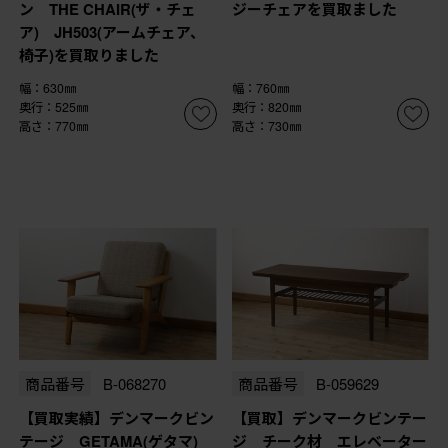
ン THE CHAIR(ザ・チェ
ジーチェアを買取ました
ア) JH503(アームチェア、
椅子)を買取りました
幅：630㎜
幅：760㎜
奥行：525㎜
奥行：820㎜
高さ：770㎜
高さ：730㎜
商品番号
B-068270
商品番号
B-059629
【買取実績】デンマークビン
【買取】デンマークビンテー
テージ GETAMA(ゲタマ)
ジ チーク材 エレベーター