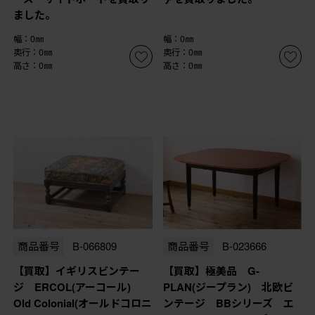
ました。
幅：0㎜
幅：0㎜
奥行：0㎜
奥行：0㎜
高さ：0㎜
高さ：0㎜
商品番号
B-066809
商品番号
B-023666
【買取】イギリスビンテー
【買取】極美品 G-
ジ ERCOL(アーコール)
PLAN(ジープラン) 北欧ビ
Old Colonial(オールドコロニ
ンテージ BBシリーズ エ