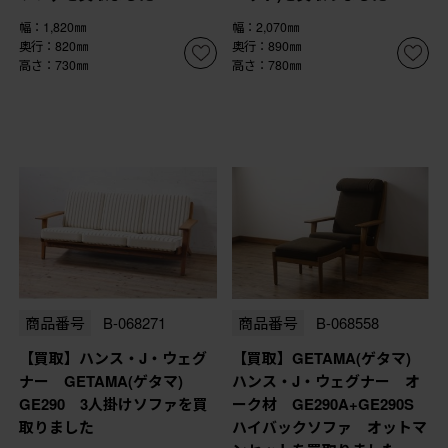
幅：1,820㎜
幅：2,070㎜
奥行：820㎜
奥行：890㎜
高さ：730㎜
高さ：780㎜
商品番号
B-068271
商品番号
B-068558
【買取】ハンス・J・ウェグ
【買取】GETAMA(ゲタマ)
ナー GETAMA(ゲタマ)
ハンス・J・ウェグナー オ
GE290 3人掛けソファを買
ーク材 GE290A+GE290S
取りました
ハイバックソファ オットマ