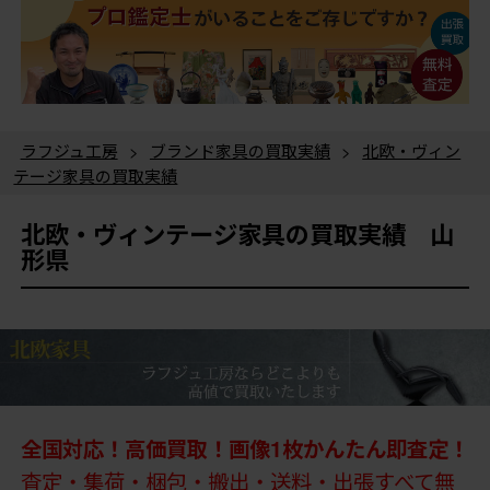
ラフジュ工房
>
ブランド家具の買取実績
>
北欧・ヴィン
テージ家具の買取実績
北欧・ヴィンテージ家具の買取実績 山
形県
全国対応！高価買取！画像1枚かんたん即査定！
査定・集荷・梱包・搬出・送料・出張すべて無