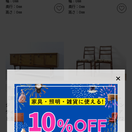
幅：0㎜
幅：0㎜
奥行：0㎜
奥行：0㎜
高さ：0㎜
高さ：0㎜
×
商品番号
B-064210
商品番号
B-065629
【買取】イギリスビンテー
【買取】イギリスビンテー
ジ チーク材 ビューティリ
ジ A.H.McIntosh(マッキン
ティ(Beautility) サイドボー
トッシュ)社 アフロモシア
ドを買取りました。
材 高級ダイニングチェア2
脚セットを買取りました。