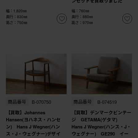
ンセットを買取りました
幅：1,820㎜
幅：760㎜
奥行：830㎜
奥行：880㎜
高さ：750㎜
高さ：970㎜
商品番号
B-070750
商品番号
B-074519
【買取】Johannes
【買取】デンマークビンテー
Hansen(ヨハネス・ハンセ
ジ GETAMA(ゲタマ)
ン) Hans J Wegner(ハン
Hans J Wegner(ハンス・J・
ス・J・ウェグナー)デザイ
ウェグナー) GE290 イー