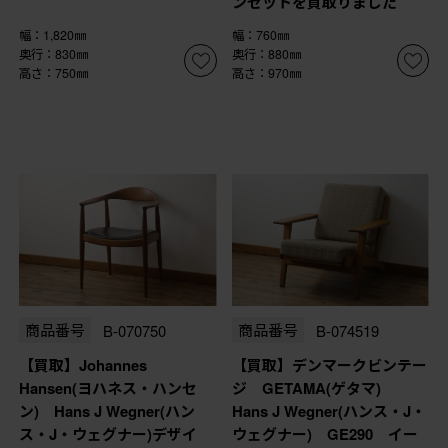
ンセットを買取りました
幅：1,820㎜
幅：760㎜
奥行：830㎜
奥行：880㎜
高さ：750㎜
高さ：970㎜
商品番号
B-070750
商品番号
B-074519
【買取】Johannes
【買取】デンマークビンテー
Hansen(ヨハネス・ハンセ
ジ GETAMA(ゲタマ)
ン) Hans J Wegner(ハン
Hans J Wegner(ハンス・J・
ス・J・ウェグナー)デザイ
ウェグナー) GE290 イー