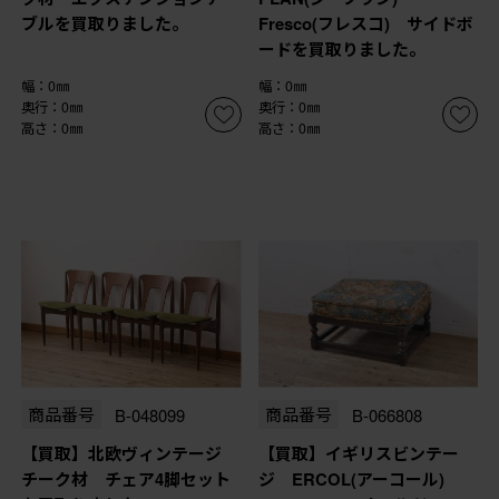
ブルを買取りました。
Fresco(フレスコ) サイドボ
ードを買取りました。
幅：0㎜
幅：0㎜
奥行：0㎜
奥行：0㎜
高さ：0㎜
高さ：0㎜
商品番号
B-048099
商品番号
B-066808
【買取】北欧ヴィンテージ
【買取】イギリスビンテー
チーク材 チェア4脚セット
ジ ERCOL(アーコール)