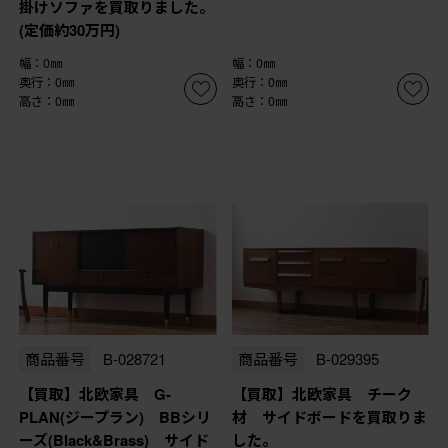
掛けソファを買取りました。
(定価約30万円)
幅：0㎜
幅：0㎜
奥行：0㎜
奥行：0㎜
高さ：0㎜
高さ：0㎜
商品番号
B-028721
商品番号
B-029395
【買取】北欧家具 G-
【買取】北欧家具 チーク
PLAN(ジープラン) BBシリ
材 サイドボードを買取りま
ーズ(Black&Brass) サイド
した。