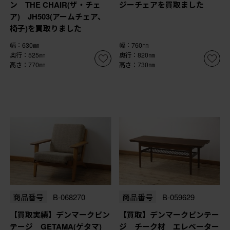
ン THE CHAIR(ザ・チェ
ジーチェアを買取ました
ア) JH503(アームチェア、
椅子)を買取りました
幅：630㎜
幅：760㎜
奥行：525㎜
奥行：820㎜
高さ：770㎜
高さ：730㎜
商品番号
B-068270
商品番号
B-059629
【買取実績】デンマークビン
【買取】デンマークビンテー
テージ GETAMA(ゲタマ)
ジ チーク材 エレベーター