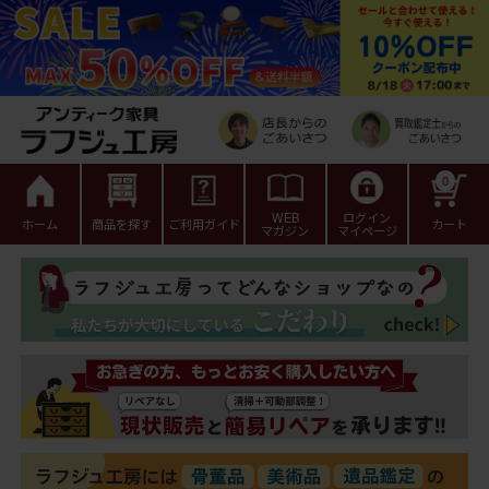
0
WEB
ログイン
ホーム
商品を探す
ご利用ガイド
カート
マガジン
マイページ