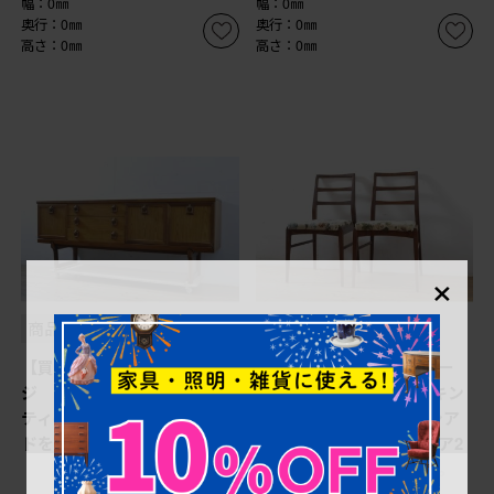
幅：0㎜
幅：0㎜
奥行：0㎜
奥行：0㎜
高さ：0㎜
高さ：0㎜
×
商品番号
B-064210
商品番号
B-065629
【買取】イギリスビンテー
【買取】イギリスビンテー
ジ チーク材 ビューティリ
ジ A.H.McIntosh(マッキン
ティ(Beautility) サイドボー
トッシュ)社 アフロモシア
ドを買取りました。
材 高級ダイニングチェア2
脚セットを買取りました。