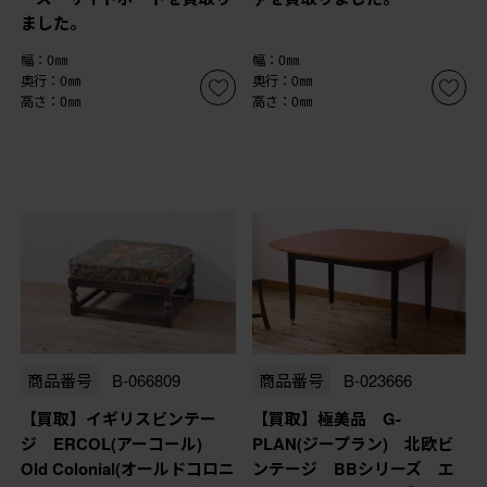
ました。
幅：0㎜
幅：0㎜
奥行：0㎜
奥行：0㎜
高さ：0㎜
高さ：0㎜
商品番号
B-066809
商品番号
B-023666
【買取】イギリスビンテー
【買取】極美品 G-
ジ ERCOL(アーコール)
PLAN(ジープラン) 北欧ビ
Old Colonial(オールドコロニ
ンテージ BBシリーズ エ