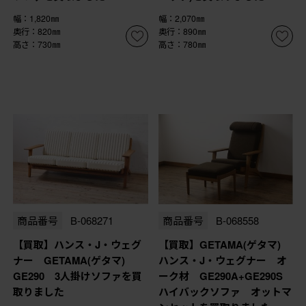
幅：1,820㎜
幅：2,070㎜
奥行：820㎜
奥行：890㎜
高さ：730㎜
高さ：780㎜
商品番号
B-068271
商品番号
B-068558
【買取】ハンス・J・ウェグ
【買取】GETAMA(ゲタマ)
ナー GETAMA(ゲタマ)
ハンス・J・ウェグナー オ
GE290 3人掛けソファを買
ーク材 GE290A+GE290S
取りました
ハイバックソファ オットマ