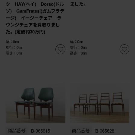
ク HAY(ヘイ) Dorso(ドル
ました。
ソ) GamFratesi(ガムフラテ
ージ) イージーチェア ラ
ウンジチェアを買取りまし
た。(定価約30万円)
幅：0㎜
幅：0㎜
奥行：0㎜
奥行：0㎜
高さ：0㎜
高さ：0㎜
商品番号
B-065615
商品番号
B-065628