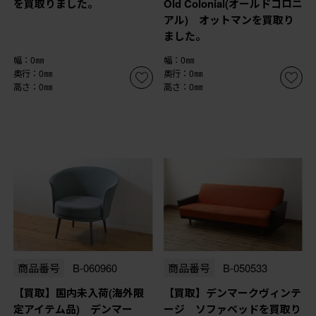
を買取りました。
Old Colonial(オールドコロニ
アル) オットマンを買取り
ました。
幅：0㎜
幅：0㎜
奥行：0㎜
奥行：0㎜
高さ：0㎜
高さ：0㎜
商品番号
B-060960
商品番号
B-050533
【買取】国内未入荷(海外限
【買取】デンマークヴィンテ
定アイテム品) デンマー
ージ ソファベッドを買取り