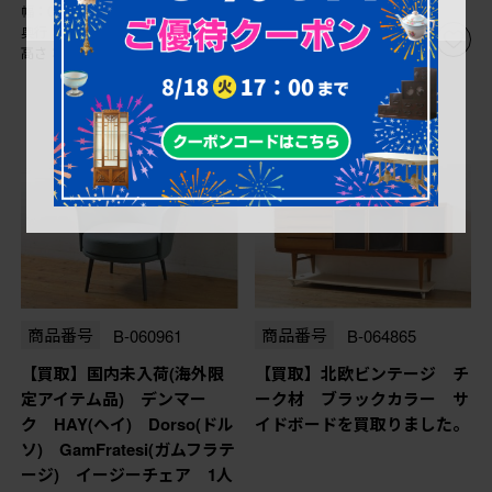
幅：0㎜
幅：0㎜
奥行：0㎜
奥行：0㎜
高さ：0㎜
高さ：0㎜
商品番号
B-060961
商品番号
B-064865
【買取】国内未入荷(海外限
【買取】北欧ビンテージ チ
定アイテム品) デンマー
ーク材 ブラックカラー サ
ク HAY(ヘイ) Dorso(ドル
イドボードを買取りました。
ソ) GamFratesi(ガムフラテ
ージ) イージーチェア 1人