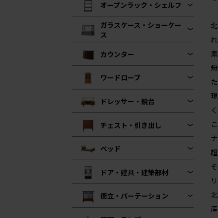
オープンラック・シェルフ
ガラスケース・ショーケー
北
ス
れ
素
カウンター
無
ワードローブ
た
現
ドレッサー・鏡台
く
こ
チェスト・引き出し
ナ
ベッド
超
そ
ドア・建具・建築部材
リ
北
衝立・パーテーション
産