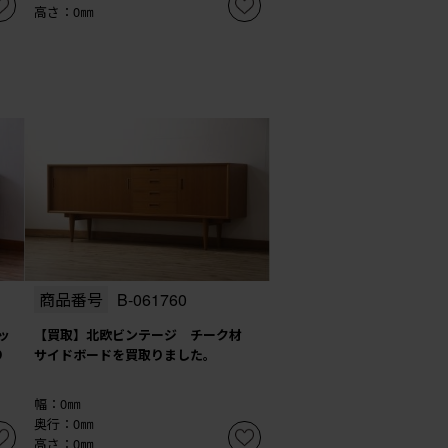
高さ：0㎜
商品番号
B-061760
ッ
【買取】北欧ビンテージ チーク材
り
サイドボードを買取りました。
幅：0㎜
奥行：0㎜
高さ：0㎜