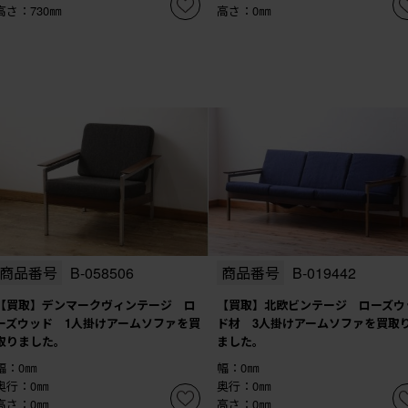
高さ：730㎜
高さ：0㎜
商品番号
B-058506
商品番号
B-019442
【買取】デンマークヴィンテージ ロ
【買取】北欧ビンテージ ローズウ
ーズウッド 1人掛けアームソファを買
ド材 3人掛けアームソファを買取
取りました。
ました。
幅：0㎜
幅：0㎜
奥行：0㎜
奥行：0㎜
高さ：0㎜
高さ：0㎜