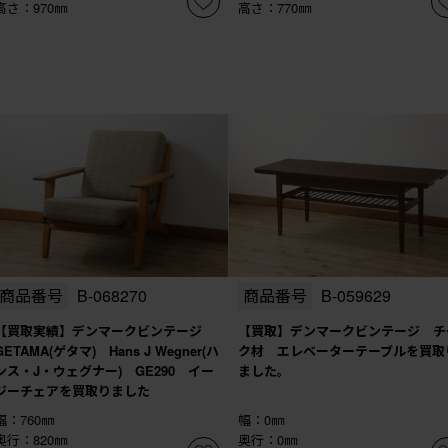
高さ：970㎜
高さ：770㎜
商品番号
B-068270
商品番号
B-059629
【買取実績】デンマークビンテージ
【買取】デンマークビンテージ チ
GETAMA(ゲタマ) Hans J Wegner(ハ
ク材 エレベーターテーブルを買取
ンス・J・ウェグナー) GE290 イー
ました。
ジーチェアを買取りました
幅：760㎜
幅：0㎜
奥行：820㎜
奥行：0㎜