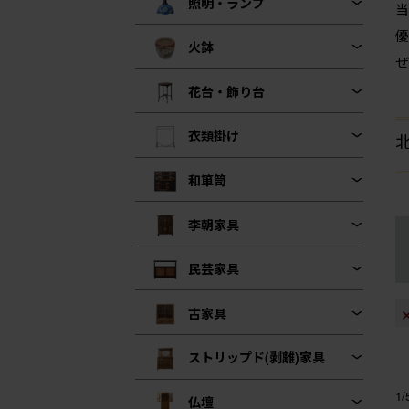
照明・ランプ
当
優
火鉢
ぜ
花台・飾り台
衣類掛け
和箪笥
李朝家具
民芸家具
古家具
ストリップド(剥離)家具
1
仏壇