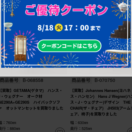
商品番号
B-068558
商品番号
B-070750
【買取】GETAMA(ゲタマ) ハンス・
【買取】Johannes Hansen(ヨハネ
J・ウェグナー オーク材
ス・ハンセン) Hans J Wegner(ハ
GE290A+GE290S ハイバックソフ
ス・J・ウェグナー)デザイン THE
ァ オットマンセットを買取りました
CHAIR(ザ・チェア) JH503(アーム
ェア、椅子)を買取りました
幅：760㎜
幅：630㎜
奥行：880㎜
奥行：525㎜