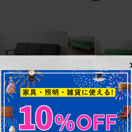
商品番号
B-068269
商品番号
B-070806
【買取】GETAMA(ゲタマ) ハンス・
【買取】GETAMA(ゲタマ) ハンス
J・ウェグナー GE290 アーム付き3
J・ウェグナー GE258 デイベッ
人掛けソファを買取ました
(ソファベッド)を買取りました
幅：1,820㎜
幅：2,070㎜
奥行：820㎜
奥行：890㎜
高さ：730㎜
高さ：780㎜