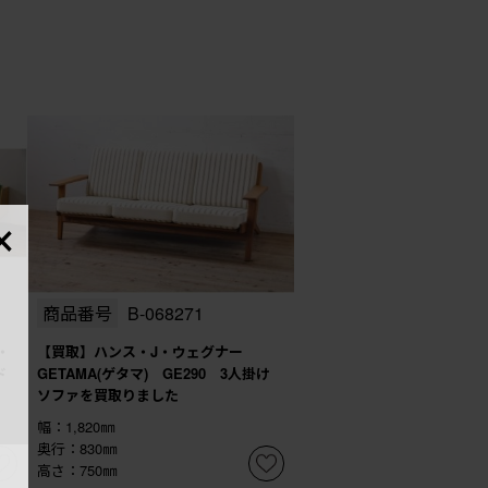
×
商品番号
B-068271
・
【買取】ハンス・J・ウェグナー
ド
GETAMA(ゲタマ) GE290 3人掛け
ソファを買取りました
幅：1,820㎜
奥行：830㎜
高さ：750㎜