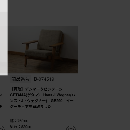
商品番号
B-074519
【買取】デンマークビンテージ
ン
GETAMA(ゲタマ) Hans J Wegner(ハ
ンス・J・ウェグナー) GE290 イー
チ
ジーチェアを買取ました
幅：760㎜
奥行：820㎜