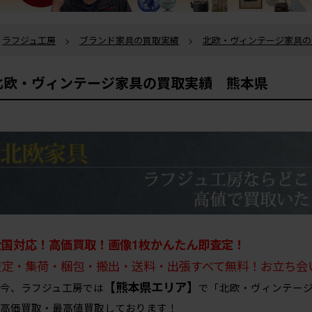
ラフジュ工房
>
ブランド家具の買取実績
>
北欧・ヴィンテージ家具の
北欧・ヴィンテージ家具の買取実績 熊本県
全国対応！高価買取！画像1枚かんたん即査定！
査定・集荷・梱包・搬出・送料・出張すべて無料！お立ち会
【熊本県エリア】
今、ラフジュ工房では
で「北欧・ヴィンテー
高価買取・最高値買取しております！