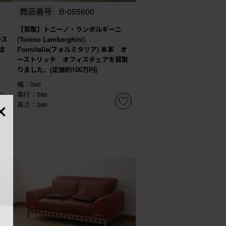
商品番号
B-055600
【買取】トニーノ・ランボルギーニ
ース
(Tonino Lamborghini)
ま
Formitalia(フォルミタリア) 本革 オ
ーストリッチ オフィスチェアを買取
りました。(定価約100万円)
幅：0㎜
×
奥行：0㎜
高さ：0㎜