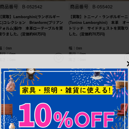
商品番号
B-052542
商品番号
B-055402
【買取】Lamborghini(ランボルギー
【買取】トニーノ・ランボルギーニ
ニ)コレクション Brianform(ブリアン
(Tonino Lamborghini) 本革 オ
フォルム)製作 本革ローテーブルを買
トリッチ サイドチェストを買取り
取りました。(定価約60万円)
した。(定価約70万円)
幅：0㎜
幅：0㎜
奥行：0㎜
奥行：0㎜
高さ：0㎜
高さ：0㎜