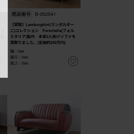
商品番号
B-052541
【買取】Lamborghini(ランボルギー
リッ
ニ)コレクション Formitalia(フォル
(定
ミタリア)製作 本革2人掛けソファを
買取りました。(定価約240万円)
幅：0㎜
奥行：0㎜
高さ：0㎜