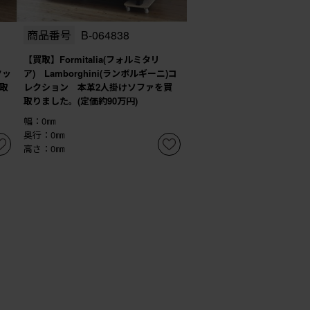
商品番号
B-064838
【買取】Formitalia(フォルミタリ
クッ
ア) Lamborghini(ランボルギーニ)コ
取
レクション 本革2人掛けソファを買
取りました。(定価約90万円)
幅：0㎜
奥行：0㎜
高さ：0㎜