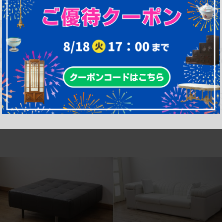
商品番号
B-055616
商品番号
B-055676
【買取】トニーノ・ランボルギーニ
【買取】トニーノ・ランボルギーニ
(Tonino Lamborghini) オーストリッ
(Tonino Lamborghini) オースト
チ 総革張りデスクを買取りました。
チ サイドボードを買取りました。
(定価約300万円)
価約180万円)
幅：0㎜
幅：0㎜
奥行：0㎜
奥行：0㎜
高さ：0㎜
高さ：0㎜