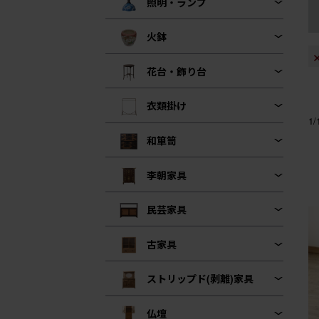
照明・ランプ
火鉢
花台・飾り台
衣類掛け
1
和箪笥
李朝家具
民芸家具
古家具
ストリップド(剥離)家具
仏壇