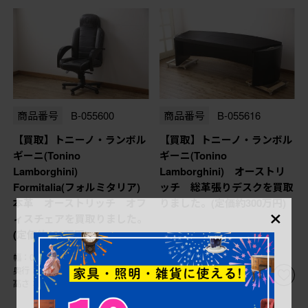
商品番号
B-055600
商品番号
B-055616
【買取】トニーノ・ランボル
【買取】トニーノ・ランボル
ギーニ(Tonino
ギーニ(Tonino
Lamborghini)
Lamborghini) オーストリ
Formitalia(フォルミタリア)
ッチ 総革張りデスクを買取
本革 オーストリッチ オフ
りました。(定価約300万円)
×
ィスチェアを買取りました。
(定価約100万円)
幅：0㎜
幅：0㎜
奥行：0㎜
奥行：0㎜
高さ：0㎜
高さ：0㎜