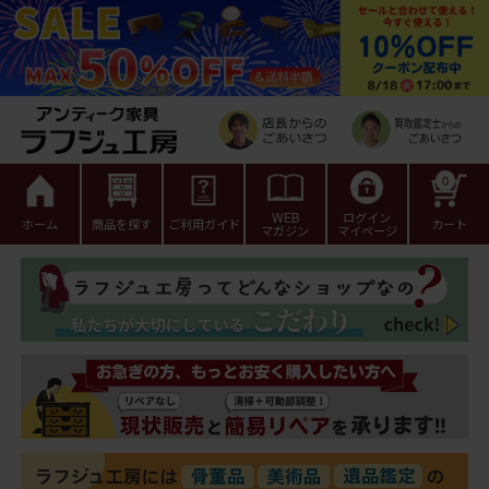
0
WEB
ログイン
ホーム
商品を探す
ご利用ガイド
カート
マガジン
マイページ