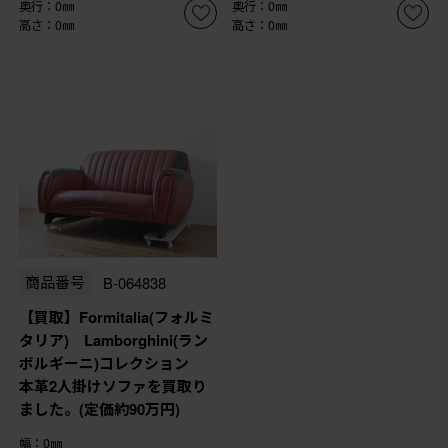
奥行：0㎜
奥行：0㎜
高さ：0㎜
高さ：0㎜
商品番号
B-064838
【買取】Formitalia(フォルミ
タリア) Lamborghini(ラン
ボルギーニ)コレクション
本革2人掛けソファを買取り
ました。(定価約90万円)
幅：0㎜