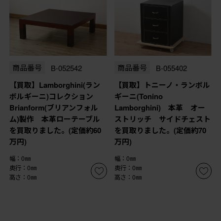
商品番号
B-052542
商品番号
B-055402
【買取】Lamborghini(ラン
【買取】トニーノ・ランボル
ボルギーニ)コレクション
ギーニ(Tonino
Brianform(ブリアンフォル
Lamborghini) 本革 オー
ム)製作 本革ローテーブル
ストリッチ サイドチェスト
を買取りました。(定価約60
を買取りました。(定価約70
万円)
万円)
幅：0㎜
幅：0㎜
奥行：0㎜
奥行：0㎜
高さ：0㎜
高さ：0㎜