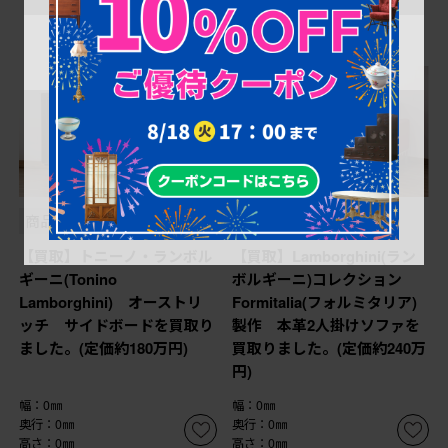
商品番号
B-055676
商品番号
B-052541
【買取】トニーノ・ランボル
【買取】Lamborghini(ラン
ギーニ(Tonino
ボルギーニ)コレクション
Lamborghini) オーストリ
Formitalia(フォルミタリア)
ッチ サイドボードを買取り
製作 本革2人掛けソファを
ました。(定価約180万円)
買取りました。(定価約240万
円)
幅：0㎜
幅：0㎜
奥行：0㎜
奥行：0㎜
高さ：0㎜
高さ：0㎜