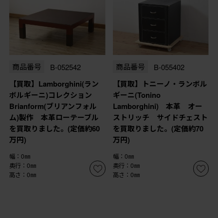
商品番号
B-052542
商品番号
B-055402
【買取】Lamborghini(ラン
【買取】トニーノ・ランボル
ボルギーニ)コレクション
ギーニ(Tonino
Brianform(ブリアンフォル
Lamborghini) 本革 オー
ム)製作 本革ローテーブル
ストリッチ サイドチェスト
を買取りました。(定価約60
を買取りました。(定価約70
万円)
万円)
幅：0㎜
幅：0㎜
奥行：0㎜
奥行：0㎜
高さ：0㎜
高さ：0㎜