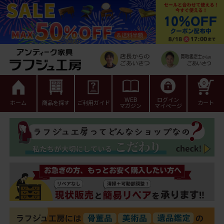
0
WEB
ログイン
ホーム
商品を探す
ご利用ガイド
カート
マガジン
マイページ