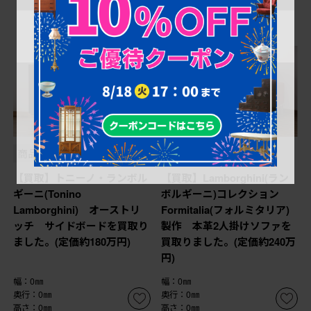
商品番号
B-055676
商品番号
B-052541
【買取】トニーノ・ランボル
【買取】Lamborghini(ラン
ギーニ(Tonino
ボルギーニ)コレクション
Lamborghini) オーストリ
Formitalia(フォルミタリア)
ッチ サイドボードを買取り
製作 本革2人掛けソファを
ました。(定価約180万円)
買取りました。(定価約240万
円)
幅：0㎜
幅：0㎜
奥行：0㎜
奥行：0㎜
高さ：0㎜
高さ：0㎜