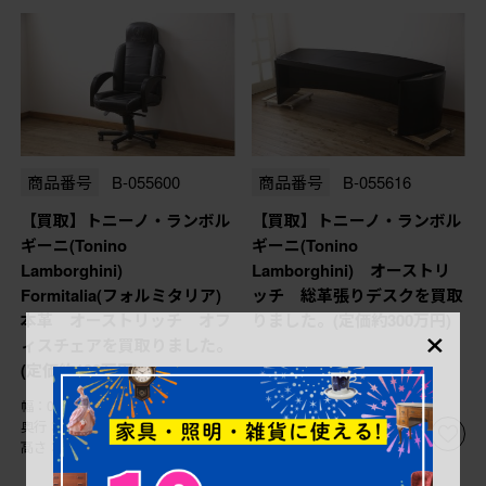
商品番号
B-055600
商品番号
B-055616
【買取】トニーノ・ランボル
【買取】トニーノ・ランボル
ギーニ(Tonino
ギーニ(Tonino
Lamborghini)
Lamborghini) オーストリ
Formitalia(フォルミタリア)
ッチ 総革張りデスクを買取
本革 オーストリッチ オフ
りました。(定価約300万円)
×
ィスチェアを買取りました。
(定価約100万円)
幅：0㎜
幅：0㎜
奥行：0㎜
奥行：0㎜
高さ：0㎜
高さ：0㎜