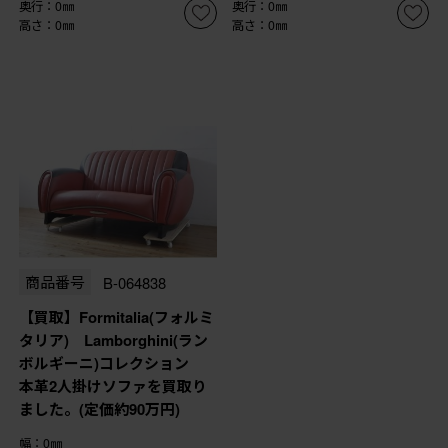
奥行：0㎜
奥行：0㎜
高さ：0㎜
高さ：0㎜
商品番号
B-064838
【買取】Formitalia(フォルミ
タリア) Lamborghini(ラン
ボルギーニ)コレクション
本革2人掛けソファを買取り
ました。(定価約90万円)
幅：0㎜