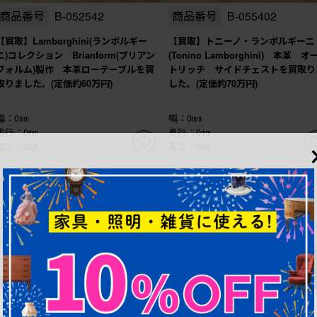
商品番号
B-052542
商品番号
B-055402
【買取】Lamborghini(ランボルギー
【買取】トニーノ・ランボルギーニ
ニ)コレクション Brianform(ブリアン
(Tonino Lamborghini) 本革 オ
フォルム)製作 本革ローテーブルを買
トリッチ サイドチェストを買取り
取りました。(定価約60万円)
した。(定価約70万円)
幅：0㎜
幅：0㎜
奥行：0㎜
奥行：0㎜
高さ：0㎜
高さ：0㎜