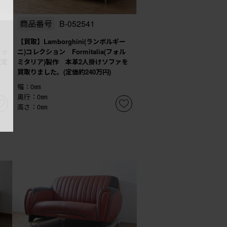
商品番号
B-052541
【買取】Lamborghini(ランボルギー
リッ
ニ)コレクション Formitalia(フォル
(定
ミタリア)製作 本革2人掛けソファを
買取りました。(定価約240万円)
幅：0㎜
奥行：0㎜
高さ：0㎜