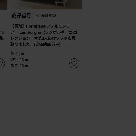
商品番号
B-064838
【買取】Formitalia(フォルミタリ
クッ
ア) Lamborghini(ランボルギーニ)コ
取
レクション 本革2人掛けソファを買
取りました。(定価約90万円)
幅：0㎜
奥行：0㎜
高さ：0㎜