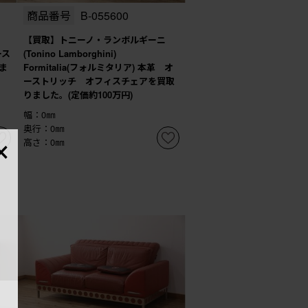
商品番号
B-055600
【買取】トニーノ・ランボルギーニ
ース
(Tonino Lamborghini)
ま
Formitalia(フォルミタリア) 本革 オ
ーストリッチ オフィスチェアを買取
りました。(定価約100万円)
幅：0㎜
×
奥行：0㎜
高さ：0㎜