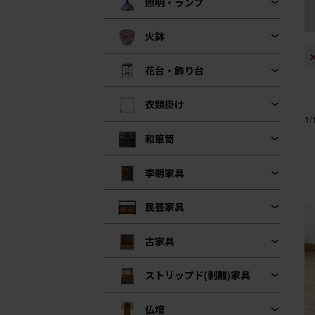
照明・ランプ
火鉢
花台・飾り台
衣類掛け
1
和箪笥
李朝家具
民芸家具
古家具
ストリップド(剥離)家具
仏壇