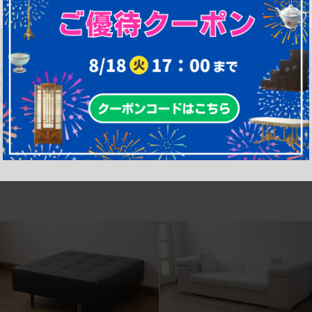
商品番号
B-055616
商品番号
B-055676
【買取】トニーノ・ランボルギーニ
【買取】トニーノ・ランボルギーニ
(Tonino Lamborghini) オーストリッ
(Tonino Lamborghini) オースト
チ 総革張りデスクを買取りました。
チ サイドボードを買取りました。
(定価約300万円)
価約180万円)
幅：0㎜
幅：0㎜
奥行：0㎜
奥行：0㎜
高さ：0㎜
高さ：0㎜