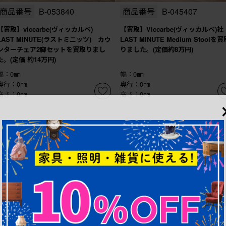
商品番号
B-053840
商品番号
B-045407
【買取】viccarbe(ヴィッカルベ)
【買取】Viccarbe(ヴィッカルベ)
LAST MINUTE(ラストミニッツ) カウ
LAST MINUTE Medium Stoolを買
ンターチェア2脚セットを買取りまし
りました。(定価約8万円)
た。(定価 約14万円)
幅：0㎜
幅：0㎜
奥行：0㎜
奥行：0㎜
高さ：0㎜
高さ：0㎜
1