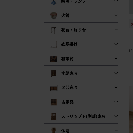
照明・ランプ
火鉢
花台・飾り台
衣類掛け
1
和箪笥
李朝家具
民芸家具
古家具
ストリップド(剥離)家具
仏壇