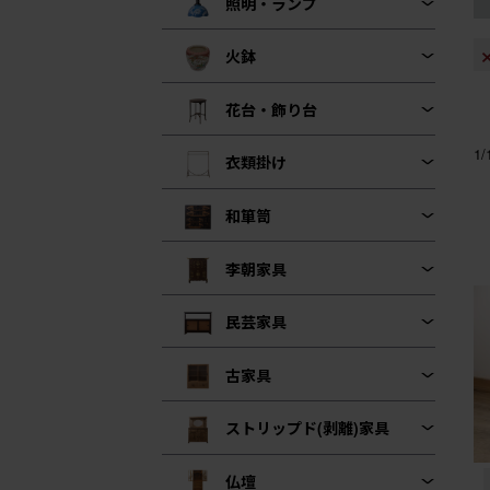
照明・ランプ
火鉢
花台・飾り台
1
衣類掛け
和箪笥
李朝家具
民芸家具
古家具
ストリップド(剥離)家具
仏壇