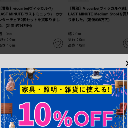
【買取】viccarbe(ヴィッカルベ)
【買取】Viccarbe(ヴィッカルベ)
LAST MINUTE(ラストミニッツ) カウ
LAST MINUTE Medium Stoolを買
ンターチェア2脚セットを買取りまし
りました。(定価約8万円)
た。(定価 約14万円)
幅：0㎜
幅：0㎜
奥行：0㎜
奥行：0㎜
高さ：0㎜
高さ：0㎜
1