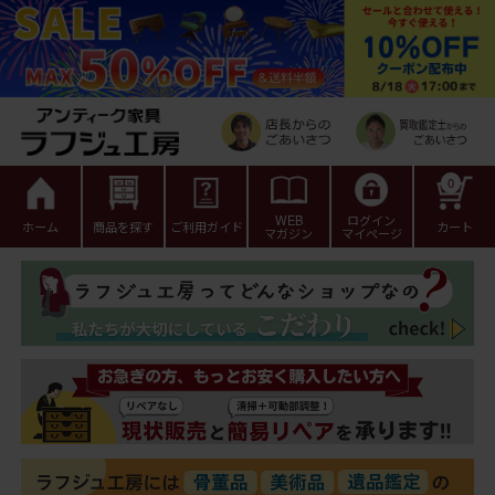
0
WEB
ログイン
ホーム
商品を探す
ご利用ガイド
カート
マガジン
マイページ