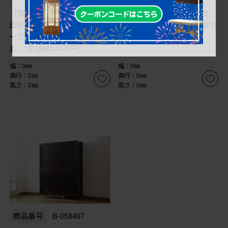
【買取】広島県 博永家具
【買取】広島県 博永家具
漆塗り 収納付き 囲炉裏テ
収納付き まる花台を買取り
ーブルセットを買取りまし
ました。
た。(定価約130万円)
幅：0㎜
幅：0㎜
奥行：0㎜
奥行：0㎜
高さ：0㎜
高さ：0㎜
商品番号
B-058497