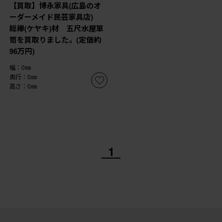
【買取】博永家具(広島のオ
ーダーメイド民芸家具店)
総欅(ケヤキ)材 五尺水屋箪
笥を買取りました。(定価約
96万円)
幅：0㎜
奥行：0㎜
高さ：0㎜
1