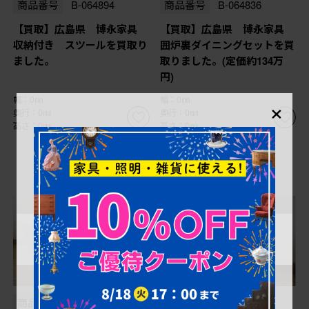
商品番号
B-064894
商品番号
B-064836
【買取】広島県 博永家具
【買取】広島県 博永家具
収納付き スツールを買取り
囲炉裏ダイニングセットを買
ました。
取りました。(定価約134万
円)
×
幅：0㎜
幅：0㎜
奥行：0㎜
奥行：0㎜
高さ：0㎜
高さ：0㎜
商品番号
B-062789
商品番号
B-062790