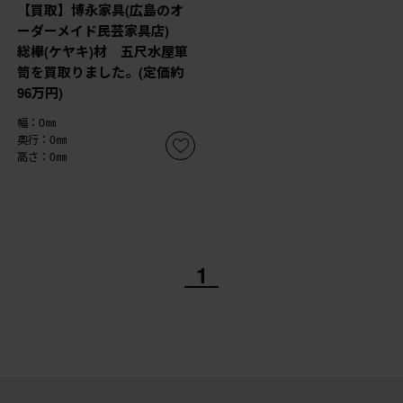
【買取】博永家具(広島のオ
ーダーメイド民芸家具店)
総欅(ケヤキ)材 五尺水屋箪
笥を買取りました。(定価約
96万円)
幅：0㎜
奥行：0㎜
高さ：0㎜
1