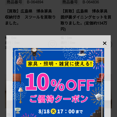
商品番号
B-064894
商品番号
B-064836
【買取】広島県 博永家具
【買取】広島県 博永家具
収納付き スツールを買取り
囲炉裏ダイニングセットを買
ました。
取りました。(定価約134万
円)
×
幅：0㎜
幅：0㎜
奥行：0㎜
奥行：0㎜
高さ：0㎜
高さ：0㎜
商品番号
B-062789
商品番号
B-062790