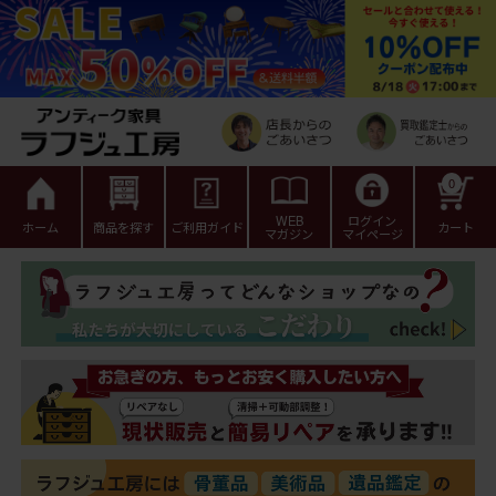
0
WEB
ログイン
ホーム
商品を探す
ご利用ガイド
カート
マガジン
マイページ