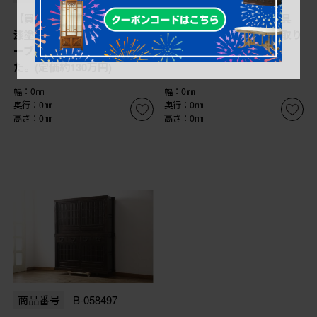
【買取】広島県 博永家具
【買取】広島県 博永家具
漆塗り 収納付き 囲炉裏テ
収納付き まる花台を買取り
ーブルセットを買取りまし
ました。
た。(定価約130万円)
幅：0㎜
幅：0㎜
奥行：0㎜
奥行：0㎜
高さ：0㎜
高さ：0㎜
商品番号
B-058497