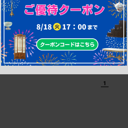
【買取】広島県 博永家具 収納付
【買取】博永家具(広島のオーダー
き まる花台を買取りました。
ド民芸家具店) 総欅(ケヤキ)材 五
水屋箪笥を買取りました。(定価約9
円)
幅：0㎜
幅：0㎜
奥行：0㎜
奥行：0㎜
高さ：0㎜
高さ：0㎜
1