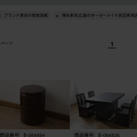
ブランド家具の買取実績
博永家具(広島のオーダーメイド民芸家具店
1
/1ページ
商品番号
B-064894
商品番号
B-064836