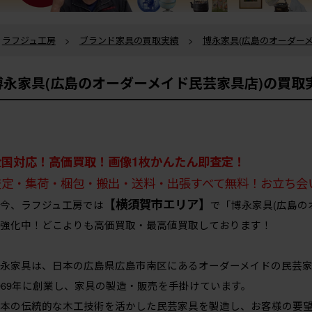
ラフジュ工房
>
ブランド家具の買取実績
>
博永家具(広島のオーダー
博永家具(広島のオーダーメイド民芸家具店)の買
全国対応！高価買取！画像1枚かんたん即査定！
査定・集荷・梱包・搬出・送料・出張すべて無料！お立ち会
【横須賀市エリア】
今、ラフジュ工房では
で「博永家具(広島の
強化中！どこよりも高価買取・最高値買取しております！
永家具は、日本の広島県広島市南区にあるオーダーメイドの民芸
969年に創業し、家具の製造・販売を手掛けています。
本の伝統的な木工技術を活かした民芸家具を製造し、お客様の要