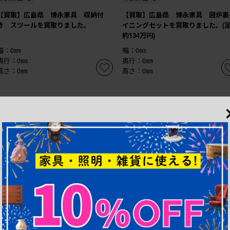
【買取】広島県 博永家具 収納付
【買取】広島県 博永家具 囲炉裏
き スツールを買取りました。
イニングセットを買取りました。(
約134万円)
幅：0㎜
幅：0㎜
奥行：0㎜
奥行：0㎜
高さ：0㎜
高さ：0㎜
商品番号
B-062790
商品番号
B-058497