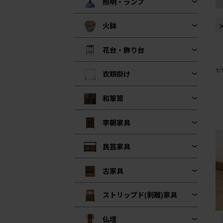
照明・ランプ
火鉢
花台・飾り台
1
衣類掛け
和箪笥
李朝家具
民芸家具
古家具
ストリップド(剥離)家具
仏壇