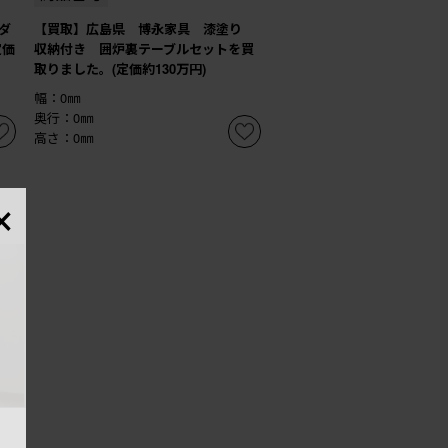
ダ
【買取】広島県 博永家具 漆塗り
定価
収納付き 囲炉裏テーブルセットを買
取りました。(定価約130万円)
幅：0㎜
奥行：0㎜
高さ：0㎜
×