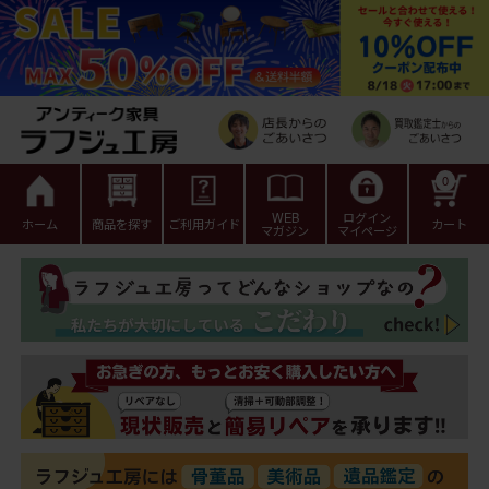
0
WEB
ログイン
ホーム
商品を探す
ご利用ガイド
カート
マガジン
マイページ