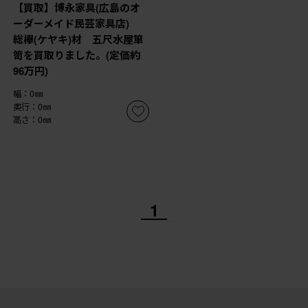
【買取】博永家具(広島のオ
ーダーメイド民芸家具店)
総欅(ケヤキ)材 五尺水屋箪
笥を買取りました。(定価約
96万円)
幅：0㎜
奥行：0㎜
高さ：0㎜
1