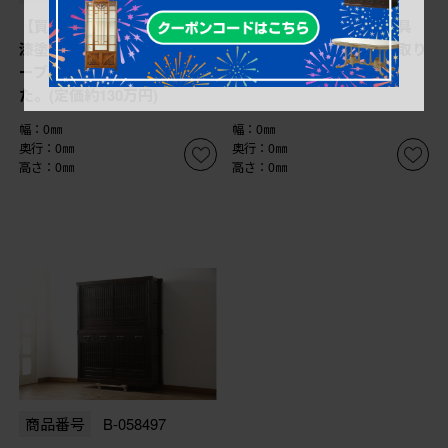
【買取】広島県 博永家具
【買取】広島県 博永家具
漆塗り 収納付き 囲炉裏テ
収納付き まる花台を買取り
ーブルセットを買取りまし
ました。
た。(定価約130万円)
幅：0㎜
幅：0㎜
奥行：0㎜
奥行：0㎜
高さ：0㎜
高さ：0㎜
商品番号
B-058497