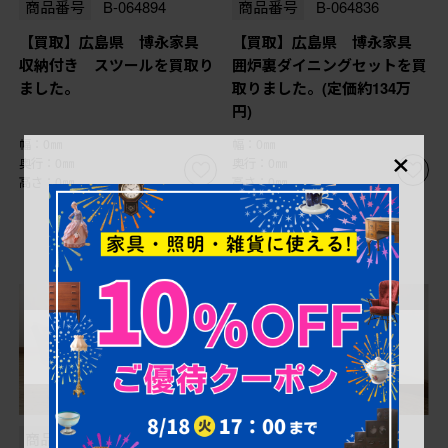
商品番号
B-064894
商品番号
B-064836
【買取】広島県 博永家具
【買取】広島県 博永家具
収納付き スツールを買取り
囲炉裏ダイニングセットを買
ました。
取りました。(定価約134万
円)
×
幅：0㎜
幅：0㎜
奥行：0㎜
奥行：0㎜
高さ：0㎜
高さ：0㎜
商品番号
B-062789
商品番号
B-062790