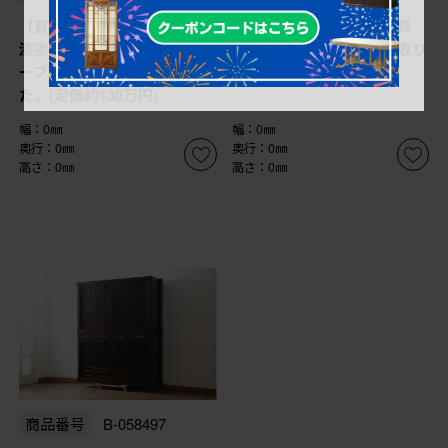
【買取】広島県 博永家具
【買取】広島県 博永家具
漆塗り 収納付き 囲炉裏テ
収納付き まる花台を買取り
ーブルセットを買取りまし
ました。
た。(定価約130万円)
幅：0㎜
幅：0㎜
奥行：0㎜
奥行：0㎜
高さ：0㎜
高さ：0㎜
商品番号
B-058497