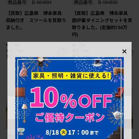
商品番号
B-064894
商品番号
B-064836
【買取】広島県 博永家具
【買取】広島県 博永家具
収納付き スツールを買取り
囲炉裏ダイニングセットを買
ました。
取りました。(定価約134万
円)
×
幅：0㎜
幅：0㎜
奥行：0㎜
奥行：0㎜
高さ：0㎜
高さ：0㎜
商品番号
B-062789
商品番号
B-062790