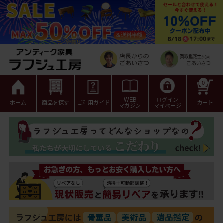
0
WEB
ログイン
ホーム
商品を探す
ご利用ガイド
カート
マガジン
マイページ