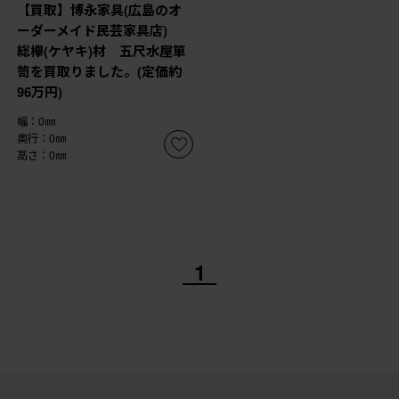
【買取】博永家具(広島のオ
ーダーメイド民芸家具店)
総欅(ケヤキ)材 五尺水屋箪
笥を買取りました。(定価約
96万円)
幅：0㎜
奥行：0㎜
高さ：0㎜
1