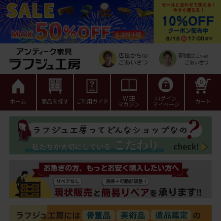
0
WEB
ログイン
ホーム
商品を探す
ご利用ガイド
カート
マガジン
マイページ