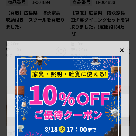
商品番号
B-064894
商品番号
B-064836
【買取】広島県 博永家具
【買取】広島県 博永家具
収納付き スツールを買取り
囲炉裏ダイニングセットを買
ました。
取りました。(定価約134万
円)
×
幅：0㎜
幅：0㎜
奥行：0㎜
奥行：0㎜
高さ：0㎜
高さ：0㎜
商品番号
B-062789
商品番号
B-062790