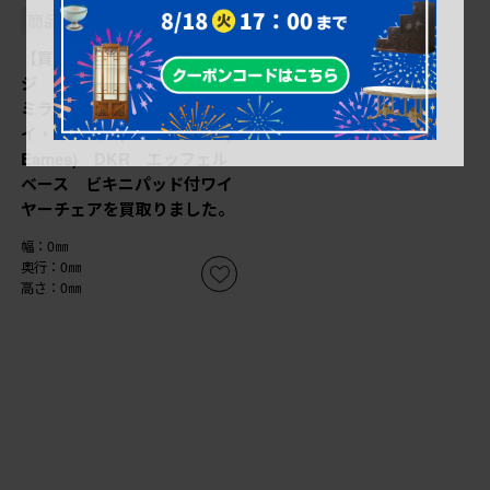
商品番号
B-068273
【買取】アメリカビンテー
ジ Hermanmiller(ハーマン
ミラー社) チャールズ&レ
イ・イームズ(Charles & Ray
Eames) DKR エッフェル
ベース ビキニパッド付ワイ
ヤーチェアを買取りました。
幅：0㎜
奥行：0㎜
高さ：0㎜