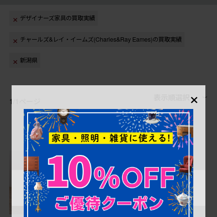
デザイナーズ家具の買取実績
チャールズ&レイ・イームズ(Charles&Ray Eames)の買取実績
新潟県
×
表示順選択
1/1ページ