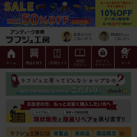
0
WEB
ログイン
ホーム
商品を探す
ご利用ガイド
カート
マガジン
マイページ