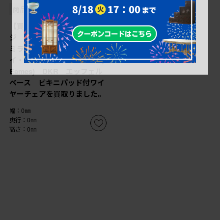
商品番号
B-068273
【買取】アメリカビンテー
ジ Hermanmiller(ハーマン
ミラー社) チャールズ&レ
イ・イームズ(Charles & Ray
Eames) DKR エッフェル
ベース ビキニパッド付ワイ
ヤーチェアを買取りました。
幅：0㎜
奥行：0㎜
高さ：0㎜