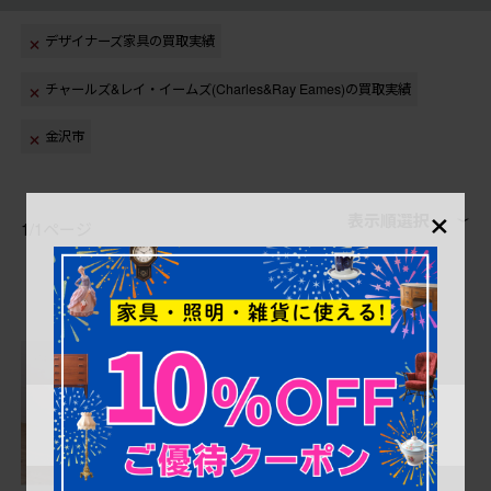
デザイナーズ家具の買取実績
チャールズ&レイ・イームズ(Charles&Ray Eames)の買取実績
金沢市
×
表示順選択
1/1ページ