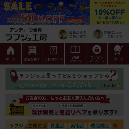
0
WEB
ログイン
ホーム
商品を探す
ご利用ガイド
カート
マガジン
マイページ