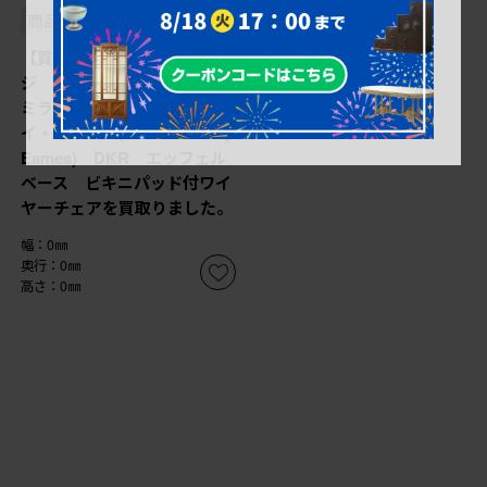
商品番号
B-068273
【買取】アメリカビンテー
ジ Hermanmiller(ハーマン
ミラー社) チャールズ&レ
イ・イームズ(Charles & Ray
Eames) DKR エッフェル
ベース ビキニパッド付ワイ
ヤーチェアを買取りました。
幅：0㎜
奥行：0㎜
高さ：0㎜