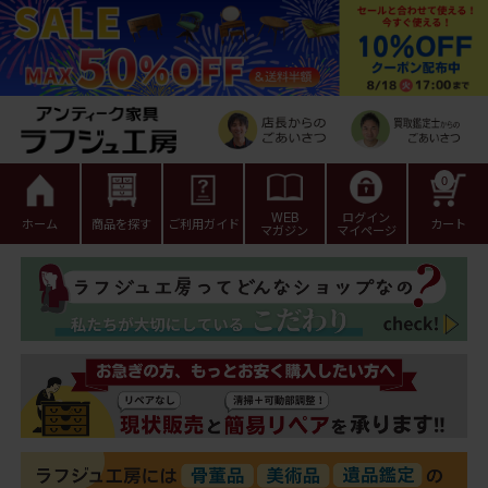
0
WEB
ログイン
ホーム
商品を探す
ご利用ガイド
カート
マガジン
マイページ