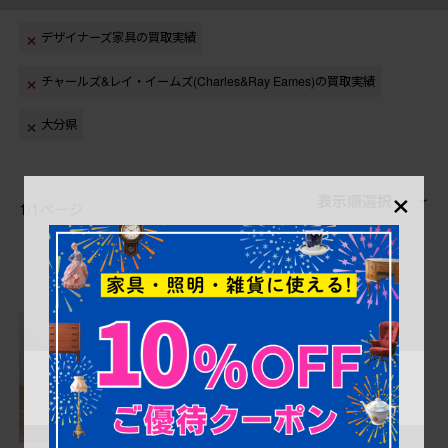
デザイナーズ家具の買取実績
チャールズ&レイ・イームズ(Charles&Ray Eames)の買取実績
大分県
×
表示順選択
1/1ページ