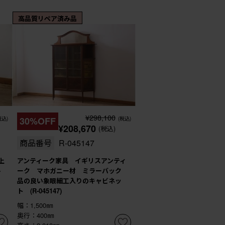
高品質リペア済み品
¥298,100
税込)
30%OFF
(税込)
¥208,670
(税込)
商品番号
R-045147
上
アンティーク家具 イギリスアンティ
-
ーク マホガニー材 ミラーバック
品の良い象眼細工入りのキャビネッ
ト (R-045147)
幅：1,500㎜
奥行：400㎜