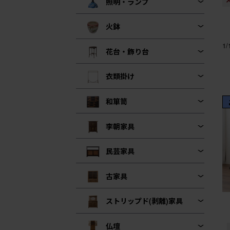
照明・ランプ
火鉢
1
花台・飾り台
衣類掛け
和箪笥
李朝家具
民芸家具
古家具
ストリップド(剥離)家具
仏壇