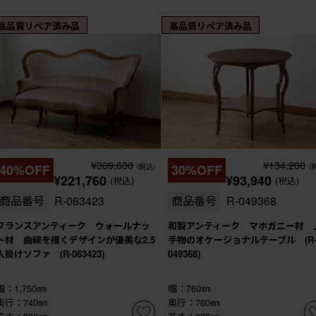
高品質リペア済み品
高品質リペア済み品
¥369,600
¥134,200
40%OFF
(税込)
30%OFF
(
¥221,760
¥93,940
(税込)
(税込)
商品番号
R-063423
商品番号
R-049368
フランスアンティーク ウォールナッ
和製アンティーク マホガニー材 
ト材 曲線を描くデザインが優美な2.5
手物のオケージョナルテーブル (R
人掛けソファ (R-063423)
049368)
幅：1,750㎜
幅：760㎜
奥行：740㎜
奥行：760㎜