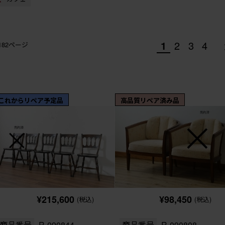
1
2
3
4
/182ページ
これからリペア予定品
高品質リペア済み品
¥215,600
¥98,450
(税込)
(税込)
商品番号
R-090844
商品番号
R-090808