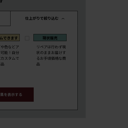
す
仕上がりで絞り込む
ムできます
現状販売
ズや色などア
リペアは行わず現
ジ可能！自分
状のままお届けす
にカスタムで
るお手頃価格な商
商品
品
果を表示する