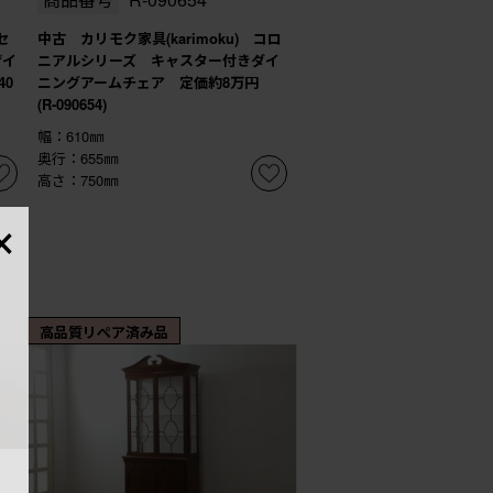
セ
中古 カリモク家具(karimoku) コロ
ザイ
ニアルシリーズ キャスター付きダイ
0
ニングアームチェア 定価約8万円
(R-090654)
幅：610㎜
奥行：655㎜
高さ：750㎜
×
高品質リペア済み品