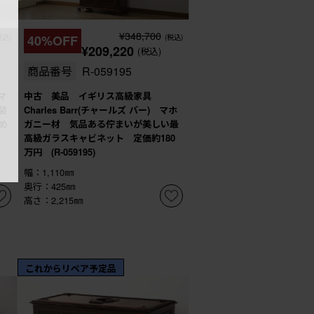
¥348,700
税込)
40%OFF
(税込)
¥209,220
(税込)
商品番号
R-059195
マ
中古 美品 イギリス高級家具
装
Charles Barr(チャールズ バー) マホ
め
ガニー材 気品ある佇まいが美しい最
高級ガラスキャビネット 定価約180
万円 (R-059195)
幅：1,110㎜
奥行：425㎜
高さ：2,215㎜
これからリペア予定品