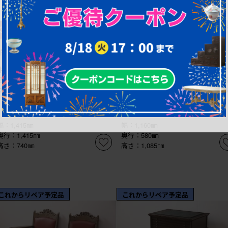
¥118,800
¥198,000
30%OFF
(税込)
30%OFF
(
¥83,160
¥138,600
(税込)
(税込)
商品番号
R-056556
商品番号
R-053317
中古 フロリダビンテージスタイルの
イギリスアンティーク オーク材と
個性的なオクタゴンガラストップテー
ホガニー材 金具やモールディング
ブル (R-056556)
飾など凝ったデザインが高級感を高
るチェスト (R-053317)
幅：1,415㎜
幅：1,160㎜
奥行：1,415㎜
奥行：580㎜
高さ：740㎜
高さ：1,085㎜
これからリペア予定品
これからリペア予定品