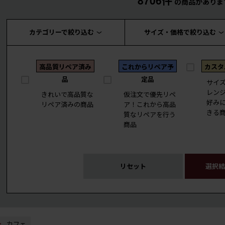
8706件
の商品がありま
カテゴリーで絞り込む
サイズ・価格で絞り込む
高品質リペア済み
これからリペア予
カスタ
品
定品
サイ
レン
きれいで高品質な
仮注文で優先リペ
好み
リペア済みの商品
ア！これから高品
きる
質なリペアを行う
商品
リセット
選択結
カフェ