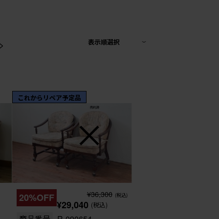
>
表示順選択
これからリペア予定品
¥36,300
20%OFF
(税込)
¥29,040
(税込)
商品番号
R-090654