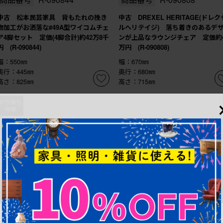
中古 松本民芸家具 背もたれの挽き
中古 DREXEL HERITAGE(ドレク
物加工がお洒落な#49A型ワイコムチェ
ルヘリテイジ) 落ち着きのあるデ
ア4脚セット 定価(4脚合計)約42万8千
ンが上品なラウンジチェア 定価約4
円 (R-090844)
万円 (R-090808)
幅：550㎜
幅：670㎜
奥行：445㎜
奥行：680㎜
高さ：825㎜
高さ：715㎜
これからリペア予定品
これからリペア予定品