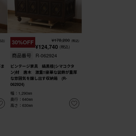
¥178,200
税込)
30%OFF
(税込)
¥124,740
(税込)
商品番号
R-062924
部ま
ビンテージ家具 縞黒檀(シマコクタ
ン)材 唐木 激重!!豪華な装飾が重厚
な雰囲気を醸し出す収納箱 (R-
062924)
幅：1,290㎜
奥行：640㎜
高さ：630㎜