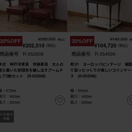
¥289,300
¥149,600
30%OFF
(税込)
30%OFF
(
¥202,510
¥104,720
(税込)
(税込)
商品番号
R-052608
商品番号
R-054596
中古 神戸洋家具 伊藤家具 大人の
希少! ヨーロッパビンテージ 細
落ち着いた雰囲気を醸し出すアームチ
で凝ったつくりが美しいコインケー
ェア2脚セット (R-052608)
ス (R-054596)
幅：670㎜
幅：545㎜
奥行：665㎜
奥行：400㎜
高さ：830㎜
高さ：605㎜