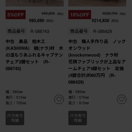
¥90,200
¥238,700
5%OFF
10%OFF
(税込)
(税込)
¥85,690
¥214,830
(税込)
(税込)
商品番号
R-086743
商品番号
R-086429
中古 美品 柏木工
中古 職人手作り品 ノック
(KASHIWA) 楢(ナラ)材 木
オンウッド
の温もりあふれるキャプテン
(knockonwood) ナラ材
チェア2脚セット (R-
花柄ファブリックが上品なア
086743)
ームチェア4脚セット 定価
(4脚合計)約60万円 (R-
086429)
幅：585㎜
幅：585㎜
奥行：515㎜
奥行：575㎜
高さ：705㎜
高さ：810㎜