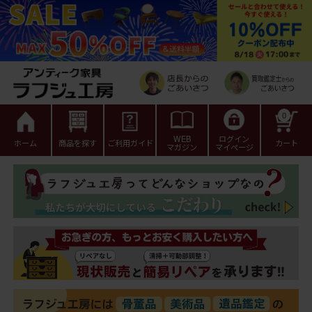
0
WEB
ログイン
ホーム
商品を探す
ご利用ガイド
カート
マガジン
マイページ