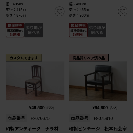
幅：435㎜
幅：430㎜
奥行：415㎜
奥行：465㎜
高さ：870㎜
高さ：900㎜
カスタムできます
高品質リペア済み品
¥49,500
¥94,600
(税込)
(税込)
商品番号
R-076675
商品番号
R-075810
和製アンティーク ナラ材
和製ビンテージ 松本民芸家