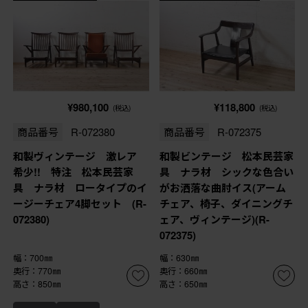
¥980,100
¥118,800
(税込)
(税込)
商品番号
R-072380
商品番号
R-072375
和製ヴィンテージ 激レア
和製ビンテージ 松本民芸家
希少!! 特注 松本民芸家
具 ナラ材 シックな色合い
具 ナラ材 ロータイプのイ
がお洒落な曲肘イス(アーム
ージーチェア4脚セット (R-
チェア、椅子、ダイニングチ
072380)
ェア、ヴィンテージ)(R-
072375)
幅：700㎜
幅：630㎜
奥行：770㎜
奥行：660㎜
高さ：850㎜
高さ：650㎜