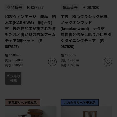
商品番号
R-087927
商品番号
R-087920
和製ヴィンテージ 美品 柏
中古 横浜クラシック家具
木工(KASHIWA) 楢(ナラ)
ノックオンウッド
材 挽き物加工が施された背
(knockonwood) ナラ材
もたれと脚が魅力的なアーム
挽物脚と透かし彫りが目を引
チェア3脚セット (R-
くダイニングチェア (R-
087927)
087920)
幅：580㎜
幅：400㎜
奥行：540㎜
奥行：480㎜
高さ：985㎜
高さ：790㎜
高品質リペア済み品
これからリペア予定品