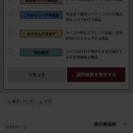
高品質リペア済み品
仮注文で優先リペア！これから高品
これからリペア予定品
質なリペアを行う商品
サイズや色などアレンジ可能！自分
カスタムできます
好みにカスタムできる商品
リペアは行わず現状のままお届けす
現状販売
るお手頃価格な商品
リセット
選択結果を表示する
椅子・ベンチ
ナラ
表示順選択
1/10ページ