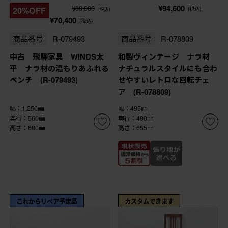
¥94,600
¥88,000
20%OFF
(税込)
(税込)
¥70,400
(税込)
商品番号
R-079493
商品番号
R-078809
中古 飛騨家具 WINDS太
和製ヴィンテージ ナラ材
平 ナラ材の温もりあふれる
ナチュラルスタイルにも合わ
ベンチ (R-079493)
せやすいレトロな回転チェ
ア (R-078809)
幅：1,250㎜
幅：495㎜
奥行：560㎜
奥行：490㎜
高さ：680㎜
高さ：655㎜
これからリペア予定品
カスタムできます