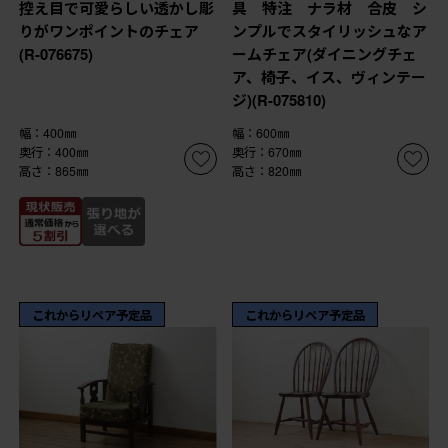
控え目で可愛らしい透かし彫
具 特注 ナラ材 合皮 シ
りがワンポイントのチェア
ンプルでスタイリッシュなア
(R-076675)
ームチェア(ダイニングチェ
ア、椅子、イス、ヴィンテー
ジ)(R-075810)
幅：400㎜
幅：600㎜
奥行：400㎜
奥行：670㎜
高さ：865㎜
高さ：820㎜
これからリペア予定品
これからリペア予定品