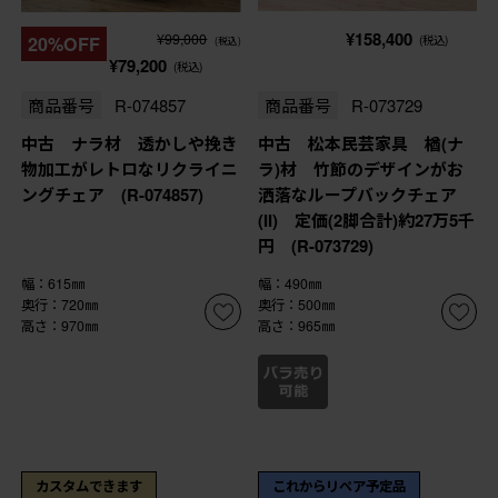
¥158,400
¥99,000
20%OFF
(税込)
(税込)
¥79,200
(税込)
商品番号
R-074857
商品番号
R-073729
中古 ナラ材 透かしや挽き
中古 松本民芸家具 楢(ナ
物加工がレトロなリクライニ
ラ)材 竹節のデザインがお
ングチェア (R-074857)
洒落なループバックチェア
(II) 定価(2脚合計)約27万5千
円 (R-073729)
幅：615㎜
幅：490㎜
奥行：720㎜
奥行：500㎜
高さ：970㎜
高さ：965㎜
カスタムできます
これからリペア予定品