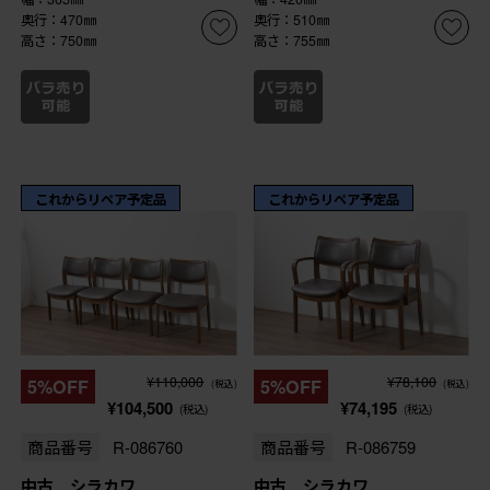
奥行：470㎜
奥行：510㎜
高さ：750㎜
高さ：755㎜
これからリペア予定品
これからリペア予定品
¥110,000
¥78,100
5%OFF
5%OFF
(税込)
(税込)
¥104,500
¥74,195
(税込)
(税込)
商品番号
R-086760
商品番号
R-086759
中古 シラカワ
中古 シラカワ