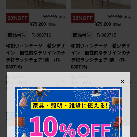
¥99,000
¥99,000
20%OFF
20%OFF
(税込)
(税込)
¥79,200
¥79,200
(税込)
(税込)
商品番号
R-080716
商品番号
R-080715
和製ヴィンテージ 希少デザ
和製ヴィンテージ 希少デザ
イン 個性的なデザインのナ
イン 個性的なデザインのナ
ラ材ラッシチェア1脚 (R-
ラ材ラッシチェア1脚 (R-
080716)
080715)
×
幅：445㎜
幅：445㎜
奥行：460㎜
奥行：460㎜
高さ：920㎜
高さ：920㎜
これからリペア予定品
これからリペア予定品