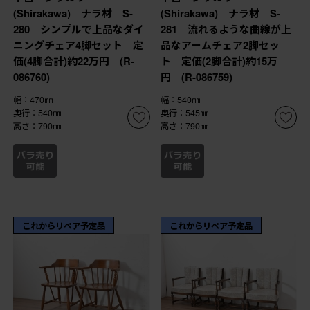
(Shirakawa) ナラ材 S-
(Shirakawa) ナラ材 S-
280 シンプルで上品なダイ
281 流れるような曲線が上
ニングチェア4脚セット 定
品なアームチェア2脚セッ
価(4脚合計)約22万円 (R-
ト 定価(2脚合計)約15万
086760)
円 (R-086759)
幅：470㎜
幅：540㎜
奥行：540㎜
奥行：545㎜
高さ：790㎜
高さ：790㎜
これからリペア予定品
これからリペア予定品