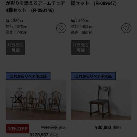
が彩りを添えるアームチェア
脚セット (R-089647)
4脚セット (R-090146)
幅：580㎜
幅：420㎜
奥行：570㎜
奥行：455㎜
高さ：740㎜
高さ：690㎜
これからリペア予定品
これからリペア予定品
¥30,800
¥144,375
10%OFF
(税込)
(税込)
¥129,937
(税込)