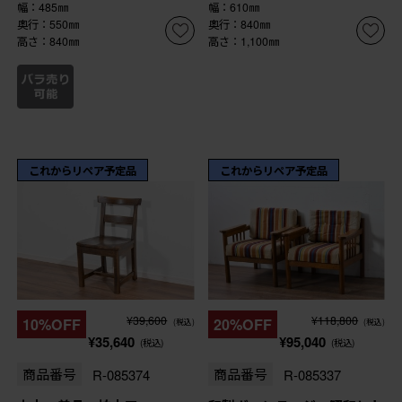
幅：485㎜
幅：610㎜
奥行：550㎜
奥行：840㎜
高さ：840㎜
高さ：1,100㎜
これからリペア予定品
これからリペア予定品
¥39,600
¥118,800
10%OFF
20%OFF
(税込)
(税込)
¥35,640
¥95,040
(税込)
(税込)
商品番号
R-085374
商品番号
R-085337