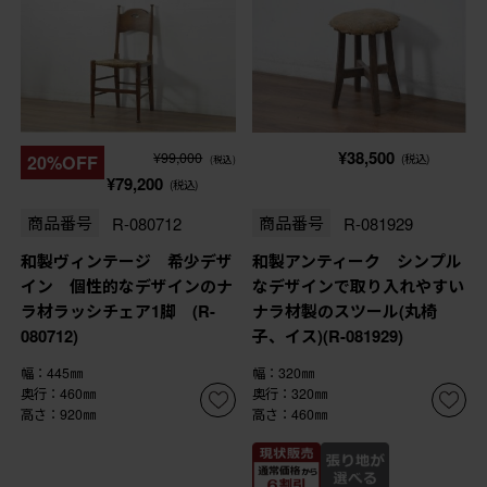
¥38,500
¥99,000
20%OFF
(税込)
(税込)
¥79,200
(税込)
商品番号
R-080712
商品番号
R-081929
和製ヴィンテージ 希少デザ
和製アンティーク シンプル
イン 個性的なデザインのナ
なデザインで取り入れやすい
ラ材ラッシチェア1脚 (R-
ナラ材製のスツール(丸椅
080712)
子、イス)(R-081929)
幅：445㎜
幅：320㎜
奥行：460㎜
奥行：320㎜
高さ：920㎜
高さ：460㎜