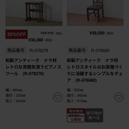
¥49,500
¥45,100
20%OFF
(税込)
(税込)
¥36,080
(税込)
商品番号
R-078278
商品番号
R-076680
和製アンティーク ナラ材
和製アンティーク ナラ材
レトロな雰囲気漂うピアノス
レトロスタイルのお部屋づく
ツール (R-078278)
りに活躍するシンプルなチェ
ア (R-076680)
幅：460㎜
幅：395㎜
奥行：330㎜
奥行：460㎜
高さ：540㎜
高さ：815㎜