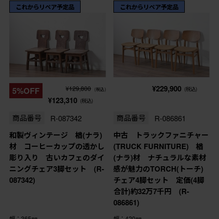
これからリペア予定品
これからリペア予定品
¥229,900
¥129,800
5%OFF
(税込)
(税込)
¥123,310
(税込)
商品番号
R-087342
商品番号
R-086861
和製ヴィンテージ 楢(ナラ)
中古 トラックファニチャー
材 コーヒーカップの透かし
(TRUCK FURNITURE) 楢
彫り入り 古いカフェのダイ
(ナラ)材 ナチュラルな素材
ニングチェア3脚セット (R-
感が魅力のTORCH(トーチ)
087342)
チェア4脚セット 定価(4脚
合計)約32万7千円 (R-
086861)
幅：365㎜
幅：420㎜