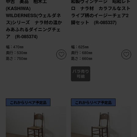
中古 美品 柏木工
和製ヴィンテージ 昭和レト
(KASHIWA)
ロ ナラ材 カラフルなスト
WILDERNESS(ウェルダネ
ライプ柄のイージーチェア2
ス)シリーズ ナラ材の温か
脚セット (R-085337)
みあふれるダイニングチェ
ア (R-085374)
幅：470㎜
幅：625㎜
奥行：530㎜
奥行：680㎜
高さ：750㎜
高さ：660㎜
これからリペア予定品
これからリペア予定品