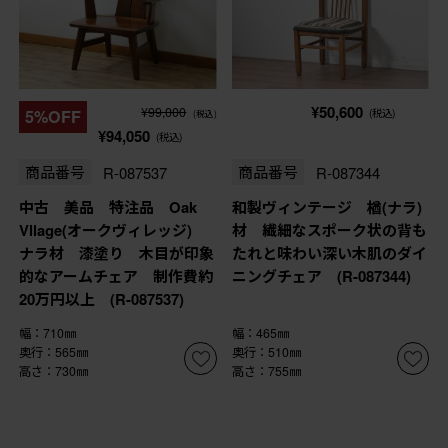
¥50,600
¥99,000
5%OFF
(税込)
(税込)
¥94,050
(税込)
商品番号
R-087537
商品番号
R-087344
中古 美品 特注品 Oak
和製ヴィンテージ 楢(ナラ)
Vllage(オークヴィレッジ)
材 繊細なスポーク状の背も
ナラ材 漆塗り 木目が印象
たれと味わい深い木肌のダイ
的なアームチェア 制作費約
ニングチェア (R-087344)
20万円以上 (R-087537)
幅：710㎜
幅：465㎜
奥行：565㎜
奥行：510㎜
高さ：730㎜
高さ：755㎜