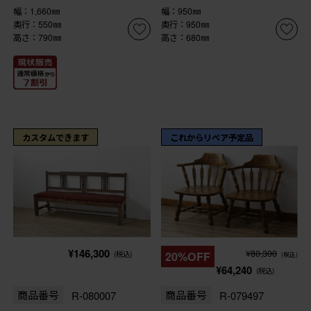
幅：1,660㎜
幅：950㎜
奥行：550㎜
奥行：950㎜
高さ：790㎜
高さ：680㎜
カスタムできます
これからリペア予定品
¥146,300
¥80,300
(税込)
20%OFF
(税込)
¥64,240
(税込)
商品番号
R-080007
商品番号
R-079497