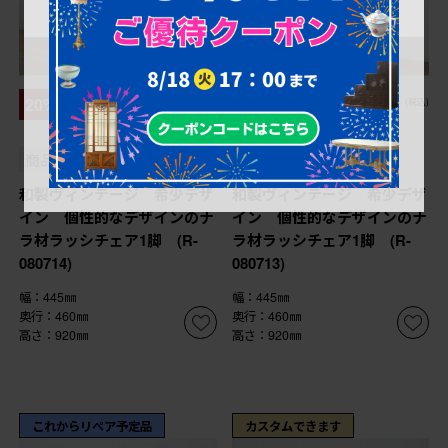
¥94,600
¥89,100
20%OFF
20%OFF
(税込)
(税込)
¥75,680
¥71,280
(税込)
(税込)
商品番号
R-080714
商品番号
R-080713
和製ヴィンテージ 希少デザ
和製ヴィンテージ 希少デザ
イン 個性的なデザインのナ
イン 個性的なデザインのナ
ラ材ラッシチェア1脚 (R-
ラ材ラッシチェア1脚 (R-
080714)
080713)
幅：445㎜
幅：445㎜
奥行：460㎜
奥行：460㎜
高さ：920㎜
高さ：920㎜
これからリペア予定品
カスタムできます