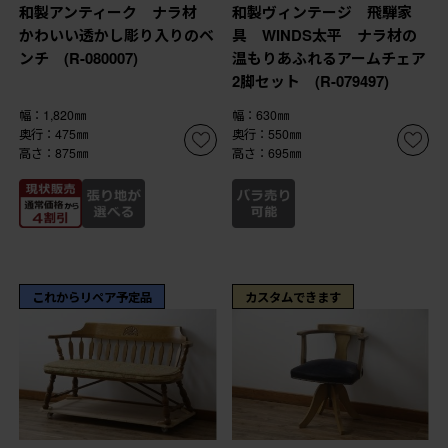
和製アンティーク ナラ材
和製ヴィンテージ 飛騨家
かわいい透かし彫り入りのベ
具 WINDS太平 ナラ材の
ンチ (R-080007)
温もりあふれるアームチェア
2脚セット (R-079497)
幅：1,820㎜
幅：630㎜
奥行：475㎜
奥行：550㎜
高さ：875㎜
高さ：695㎜
これからリペア予定品
カスタムできます