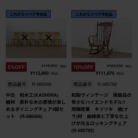
これからリペア予定品
これからリペア予定品
¥118,800
¥124,300
5%OFF
10%OFF
(税込)
(税込)
¥112,860
¥111,870
(税込)
(税込)
商品番号
R-086066
商品番号
R-085792
中古 柏木工(KASHIWA)
和製ヴィンテージ 廃盤品の
楢材 素朴な木の表情が楽し
希少なハイエンドモデル!!
めるダイニングチェア4脚セ
飛騨産業 キツツキ 楢(ナ
ット (R-086066)
ラ)材 曲線美と丁寧な仕上
げが光るロッキングチェア
(R-085792)