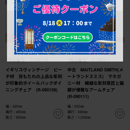
これからリペア予定品
これからリペア予定品
¥35,200
¥99,000
(税込)
(税込)
商品番号
R-090158
商品番号
R-090111
イギリスヴィンテージ ビー
中古 MAITLAND SMITH(メ
チ材 背もたれの上品な彫刻
ートランドスミス) マホガ
が印象的ホイールバックダイ
ニー材 繊細な彫刻意匠と猫
ニングチェア (R-090158)
脚が優雅なアームチェア
(R-090111)
幅：420㎜
幅：630㎜
奥行：460㎜
奥行：590㎜
高さ：900㎜
高さ：1,035㎜