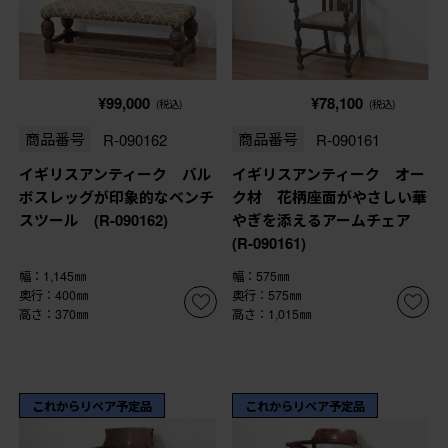
¥99,000
¥78,100
(税込)
(税込)
商品番号
R-090162
商品番号
R-090161
イギリスアンティーク バル
イギリスアンティーク オー
ボスレッグが印象的なベンチ
ク材 花柄座面がやさしい華
スツール (R-090162)
やぎを添えるアームチェア
(R-090161)
幅：1,145㎜
幅：575㎜
奥行：400㎜
奥行：575㎜
高さ：370㎜
高さ：1,015㎜
これからリペア予定品
これからリペア予定品