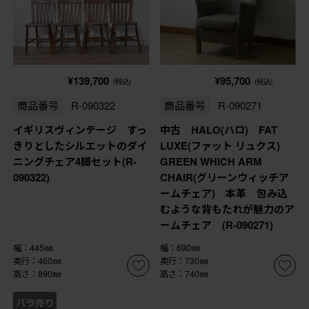
¥139,700
¥95,700
(税込)
(税込)
商品番号
R-090322
商品番号
R-090271
イギリスヴィンテージ すっ
中古 HALO(ハロ) FAT
きりとしたシルエットのダイ
LUXE(ファット リュクス)
ニングチェア4脚セット(R-
GREEN WHICH ARM
090322)
CHAIR(グリーンウィッチア
ームチェア) 本革 包み込
むような背もたれが魅力のア
ームチェア (R-090271)
幅：445㎜
幅：690㎜
奥行：460㎜
奥行：730㎜
高さ：890㎜
高さ：740㎜