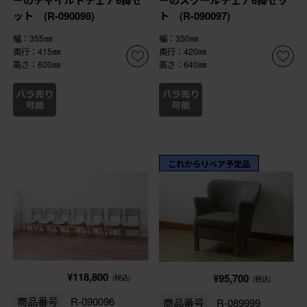
ーのチャイルドチェア6脚セ
ーのスクールチェア6脚セッ
ット (R-090098)
ト (R-090097)
幅：355㎜
幅：350㎜
奥行：415㎜
奥行：420㎜
高さ：600㎜
高さ：640㎜
これからリペア予定品
¥118,800
¥95,700
(税込)
(税込)
商品番号
R-090096
商品番号
R-089999