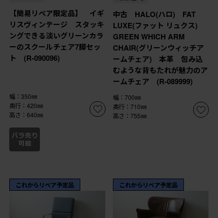
【簡易リペア限定品】 イギ
中古 HALO(ハロ) FAT
リスヴィンテージ スタッキ
LUXE(ファット リュクス)
ングできる淡いグリーンカラ
GREEN WHICH ARM
ーのスクールチェア7脚セッ
CHAIR(グリーンウィッチア
ト (R-090096)
ームチェア) 本革 包み込
むような背もたれが魅力のア
ームチェア (R-089999)
幅：350㎜
幅：700㎜
奥行：420㎜
奥行：710㎜
高さ：640㎜
高さ：755㎜
これからリペア予定品
これからリペア予定品