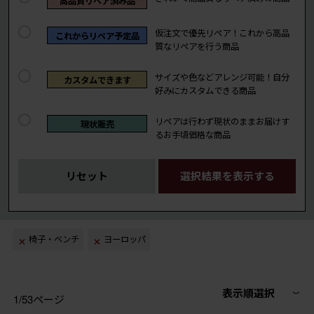
高品質リペア済み品
仮注文で優先リペア！これから高品
これからリペア予定品
質なリペアを行う商品
サイズや色などアレンジ可能！自分
カスタムできます
好みにカスタムできる商品
リペアは行わず現状のままお届けす
現状販売
るお手頃価格な商品
リセット
選択結果を表示する
椅子・ベンチ
ヨーロッパ
表示順選択
1/53ページ