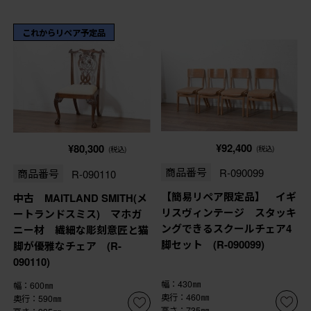
これからリペア予定品
¥92,400
¥80,300
(税込)
(税込)
商品番号
R-090099
商品番号
R-090110
【簡易リペア限定品】 イギ
中古 MAITLAND SMITH(メ
リスヴィンテージ スタッキ
ートランドスミス) マホガ
ングできるスクールチェア4
ニー材 繊細な彫刻意匠と猫
脚セット (R-090099)
脚が優雅なチェア (R-
090110)
幅：430㎜
幅：600㎜
奥行：460㎜
奥行：590㎜
高さ：735㎜