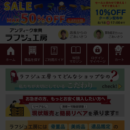
0
WEB
ログイン
ホーム
商品を探す
ご利用ガイド
カート
マガジン
マイページ