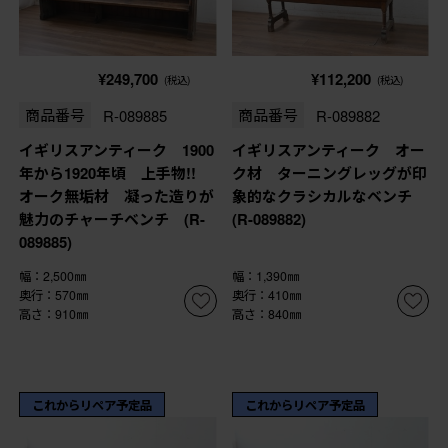
¥249,700
¥112,200
(税込)
(税込)
商品番号
R-089885
商品番号
R-089882
イギリスアンティーク 1900
イギリスアンティーク オー
年から1920年頃 上手物!!
ク材 ターニングレッグが印
オーク無垢材 凝った造りが
象的なクラシカルなベンチ
魅力のチャーチベンチ (R-
(R-089882)
089885)
幅：2,500㎜
幅：1,390㎜
奥行：570㎜
奥行：410㎜
高さ：910㎜
高さ：840㎜
これからリペア予定品
これからリペア予定品