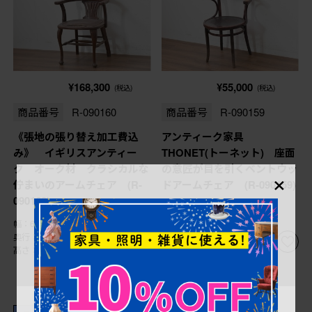
¥168,300
¥55,000
(税込)
(税込)
商品番号
R-090160
商品番号
R-090159
《張地の張り替え加工費込
アンティーク家具
み》 イギリスアンティー
THONET(トーネット) 座面
ク オーク材 クラシカルな
の意匠が目を引くベントウッ
×
佇まいのアームチェア (R-
ドアームチェア (R-090159)
090160)
幅：610㎜
幅：615㎜
奥行：595㎜
奥行：570㎜
高さ：830㎜
高さ：810㎜