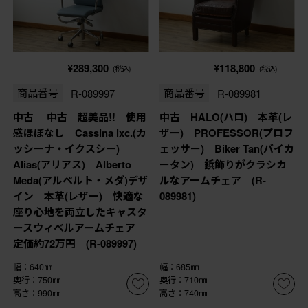
¥289,300
¥118,800
(税込)
(税込)
商品番号
R-089997
商品番号
R-089981
中古 中古 超美品!! 使用
中古 HALO(ハロ) 本革(レ
感ほぼなし Cassina ixc.(カ
ザー) PROFESSOR(プロフ
ッシーナ・イクスシー)
ェッサー) Biker Tan(バイカ
Alias(アリアス) Alberto
ータン) 鋲飾りがクラシカ
Meda(アルベルト・メダ)デザ
ルなアームチェア (R-
イン 本革(レザー) 快適な
089981)
座り心地を両立したキャスタ
ースウィベルアームチェア
定価約72万円 (R-089997)
幅：640㎜
幅：685㎜
奥行：750㎜
奥行：710㎜
高さ：990㎜
高さ：740㎜