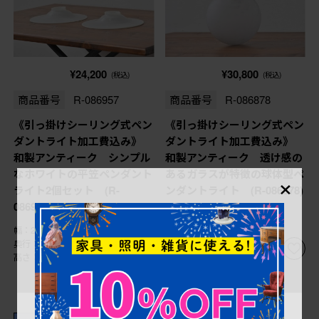
¥24,200
¥30,800
(税込)
(税込)
商品番号
R-086957
商品番号
R-086878
《引っ掛けシーリング式ペン
《引っ掛けシーリング式ペン
ダントライト加工費込み》
ダントライト加工費込み》
和製アンティーク シンプル
和製アンティーク 透け感の
なホワイトの平笠ペンダント
あるガラスが特徴の球体型ペ
×
ライト2個セット (R-
ンダントライト (R-086878)
086957)
幅：215㎜
幅：150㎜
奥行：215㎜
奥行：150㎜
高さ：45㎜
高さ：145㎜