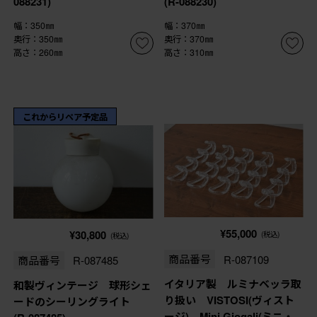
088231)
(R-088230)
幅：350㎜
幅：370㎜
奥行：350㎜
奥行：370㎜
高さ：260㎜
高さ：310㎜
これからリペア予定品
¥55,000
¥30,800
(税込)
(税込)
商品番号
R-087109
商品番号
R-087485
イタリア製 ルミナベッラ取
和製ヴィンテージ 球形シェ
り扱い VISTOSI(ヴィスト
ードのシーリングライト
ージ) Mini Giogali(ミニ・