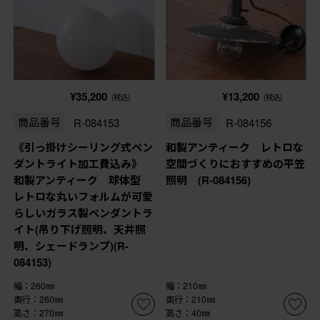
¥35,200
¥13,200
(税込)
(税込)
商品番号
R-084153
商品番号
R-084156
《引っ掛けシーリング式ペン
和製アンティーク レトロな
ダントライト加工費込み》
空間づくりにおすすめの平笠
和製アンティーク 球体型
照明 (R-084156)
レトロな丸いフォルムが可愛
らしいガラス製ペンダントラ
イト(吊り下げ照明、天井照
明、シェードランプ)(R-
084153)
幅：260㎜
幅：210㎜
奥行：260㎜
奥行：210㎜
高さ：270㎜
高さ：40㎜