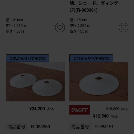
明、シェード、ヴィンテー
ジ)(R-083961)
幅：210㎜
幅：250㎜
奥行：210㎜
奥行：250㎜
高さ：50㎜
高さ：55㎜
これからリペア予定品
これからリペア予定品
¥24,200
¥13,200
(税込)
5%OFF
(税込)
¥12,540
(税込)
商品番号
R-083960
商品番号
R-084151