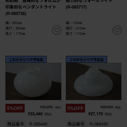
和初期 直線的なフォルムが
魅力的なウォールライト
印象的なペンダントライト
(R-085717)
(R-085736)
幅：260㎜
幅：130㎜
奥行：260㎜
奥行：415㎜
高さ：170㎜
高さ：110㎜
これからリペア予定品
これからリペア予定品
¥35,200
¥28,600
5%OFF
5%OFF
(税込)
(税込)
¥33,440
¥27,170
(税込)
(税込)
商品番号
R-085440
商品番号
R-085439