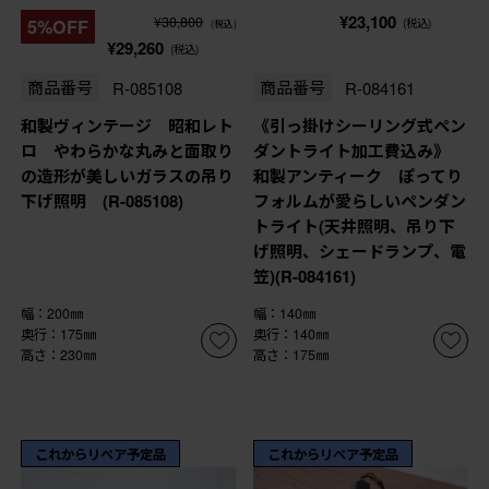
¥23,100
¥30,800
5%OFF
(税込)
(税込)
¥29,260
(税込)
商品番号
R-085108
商品番号
R-084161
和製ヴィンテージ 昭和レト
《引っ掛けシーリング式ペン
ロ やわらかな丸みと面取り
ダントライト加工費込み》
の造形が美しいガラスの吊り
和製アンティーク ぽってり
下げ照明 (R-085108)
フォルムが愛らしいペンダン
トライト(天井照明、吊り下
げ照明、シェードランプ、電
笠)(R-084161)
幅：200㎜
幅：140㎜
奥行：175㎜
奥行：140㎜
高さ：230㎜
高さ：175㎜
これからリペア予定品
これからリペア予定品