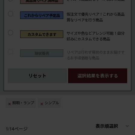
高品質リペア済み品
仮注文で優先リペア！これから高品
これからリペア予定品
質なリペアを行う商品
サイズや色などアレンジ可能！自分
カスタムできます
好みにカスタムできる商品
リペアは行わず現状のままお届けす
現状販売
るお手頃価格な商品
リセット
選択結果を表示する
照明・ランプ
シンプル
表示順選択
1/14ページ