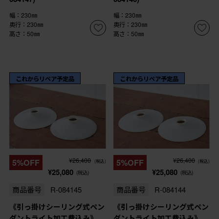
幅：230㎜
幅：230㎜
奥行：230㎜
奥行：230㎜
高さ：50㎜
高さ：50㎜
これからリペア予定品
これからリペア予定品
¥26,400
¥26,400
5%OFF
5%OFF
(税込)
(税込)
¥25,080
¥25,080
(税込)
(税込)
商品番号
R-084145
商品番号
R-084144
《引っ掛けシーリング式ペン
《引っ掛けシーリング式ペン
ダントライト加工費込み》
ダントライト加工費込み》