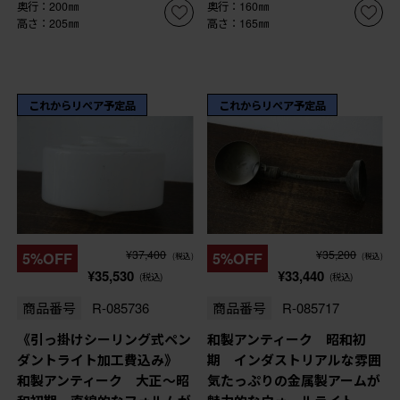
奥行：200㎜
奥行：160㎜
高さ：205㎜
高さ：165㎜
これからリペア予定品
これからリペア予定品
¥37,400
¥35,200
5%OFF
5%OFF
(税込)
(税込)
¥35,530
¥33,440
(税込)
(税込)
商品番号
R-085736
商品番号
R-085717
《引っ掛けシーリング式ペン
和製アンティーク 昭和初
ダントライト加工費込み》
期 インダストリアルな雰囲
和製アンティーク 大正〜昭
気たっぷりの金属製アームが