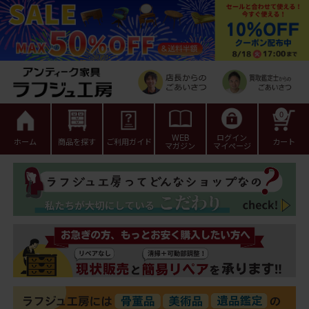
0
WEB
ログイン
ホーム
商品を探す
ご利用ガイド
カート
マガジン
マイページ