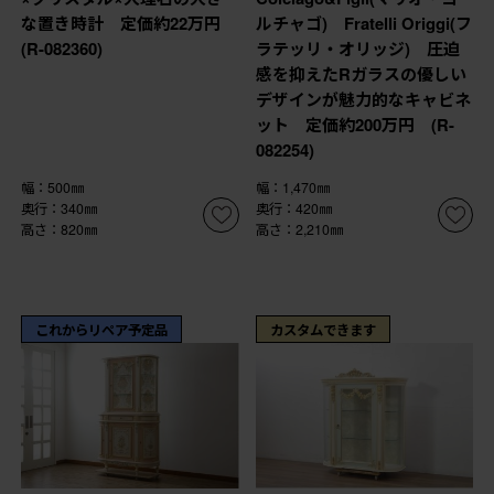
な置き時計 定価約22万円
ルチャゴ) Fratelli Origgi(フ
(R-082360)
ラテッリ・オリッジ) 圧迫
感を抑えたRガラスの優しい
デザインが魅力的なキャビネ
ット 定価約200万円 (R-
082254)
幅：500㎜
幅：1,470㎜
奥行：340㎜
奥行：420㎜
高さ：820㎜
高さ：2,210㎜
これからリペア予定品
カスタムできます