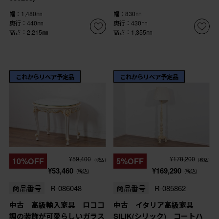
幅：1,480㎜
幅：830㎜
奥行：440㎜
奥行：430㎜
高さ：2,215㎜
高さ：1,355㎜
これからリペア予定品
これからリペア予定品
¥59,400
¥178,200
10%OFF
5%OFF
(税込)
(税込)
¥53,460
¥169,290
(税込)
(税込)
商品番号
R-086048
商品番号
R-085862
中古 高級輸入家具 ロココ
中古 イタリア高級家具
調の装飾が可愛らしいガラス
SILIK(シリック) コートハ