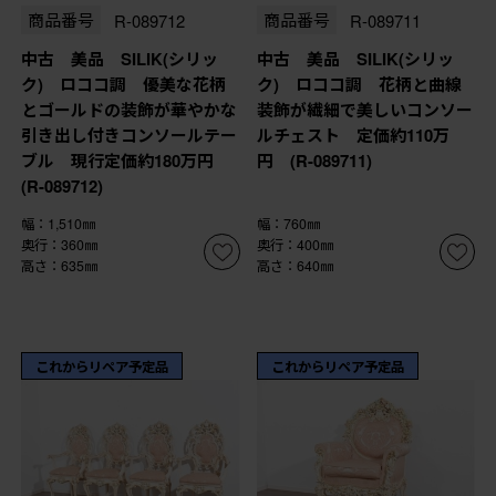
商品番号
R-089712
商品番号
R-089711
中古 美品 SILIK(シリッ
中古 美品 SILIK(シリッ
ク) ロココ調 優美な花柄
ク) ロココ調 花柄と曲線
とゴールドの装飾が華やかな
装飾が繊細で美しいコンソー
引き出し付きコンソールテー
ルチェスト 定価約110万
ブル 現行定価約180万円
円 (R-089711)
(R-089712)
幅：1,510㎜
幅：760㎜
奥行：360㎜
奥行：400㎜
高さ：635㎜
高さ：640㎜
これからリペア予定品
これからリペア予定品