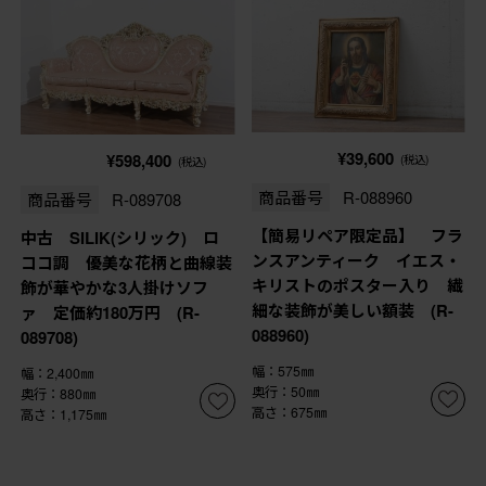
¥39,600
¥598,400
(税込)
(税込)
商品番号
R-088960
商品番号
R-089708
【簡易リペア限定品】 フラ
中古 SILIK(シリック) ロ
ンスアンティーク イエス・
ココ調 優美な花柄と曲線装
キリストのポスター入り 繊
飾が華やかな3人掛けソフ
細な装飾が美しい額装 (R-
ァ 定価約180万円 (R-
088960)
089708)
幅：575㎜
幅：2,400㎜
奥行：50㎜
奥行：880㎜
高さ：675㎜
高さ：1,175㎜