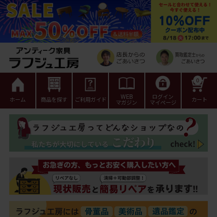
0
WEB
ログイン
ホーム
商品を探す
ご利用ガイド
カート
マガジン
マイページ