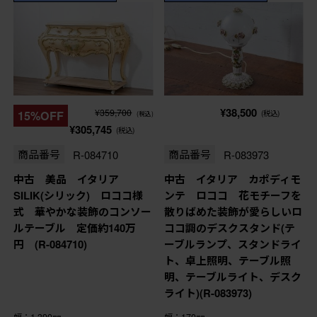
¥38,500
¥359,700
15%OFF
(税込)
(税込)
¥305,745
(税込)
商品番号
R-084710
商品番号
R-083973
中古 美品 イタリア
中古 イタリア カポディモ
SILIK(シリック) ロココ様
ンテ ロココ 花モチーフを
式 華やかな装飾のコンソー
散りばめた装飾が愛らしいロ
ルテーブル 定価約140万
ココ調のデスクスタンド(テ
円 (R-084710)
ーブルランプ、スタンドライ
ト、卓上照明、テーブル照
明、テーブルライト、デスク
ライト)(R-083973)
幅：1,390㎜
幅：170㎜