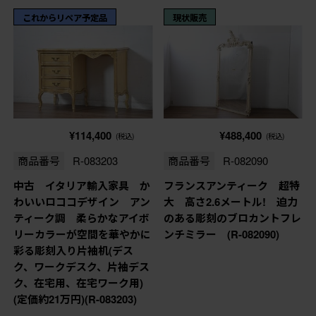
これからリペア予定品
現状販売
¥114,400
¥488,400
(税込)
(税込)
商品番号
R-083203
商品番号
R-082090
中古 イタリア輸入家具 か
フランスアンティーク 超特
わいいロココデザイン アン
大 高さ2.6メートル! 迫力
ティーク調 柔らかなアイボ
のある彫刻のブロカントフレ
リーカラーが空間を華やかに
ンチミラー (R-082090)
彩る彫刻入り片袖机(デス
ク、ワークデスク、片袖デス
ク、在宅用、在宅ワーク用)
(定価約21万円)(R-083203)