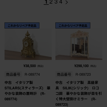
>
1
2
3
4
これからリペア予定品
これからリペア予定品
¥38,500
¥298,100
(税込)
(税込)
商品番号
R-089774
商品番号
R-089723
中古 イタリア製
中古 イタリア製 高級家
STILARS(スティラーズ) 華
具 SILIK(シリック) ロコ
やかな装飾の置時計 (R-
コ調 華やかな装飾が目を引
089774)
く特大壁掛けミラー (R-
089723)