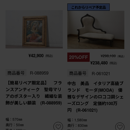
これからリペア予定品
¥42,900
¥298,100
(税込)
20%OFF
(税込)
¥238,480
(税込)
商品番号
R-088959
商品番号
R-061021
【簡易リペア限定品】 フラ
中古 美品 イタリア高級ブ
ンスアンティーク 聖母マリ
ランド モーダ(MODA) 優
アのポスター入り 繊細な装
雅なデザインのロココ調シェ
飾が美しい額装 (R-088959)
ーズロング 定価約100万
円 (R-061021)
幅：570㎜
幅：1,580㎜
奥行：50㎜
奥行：830㎜