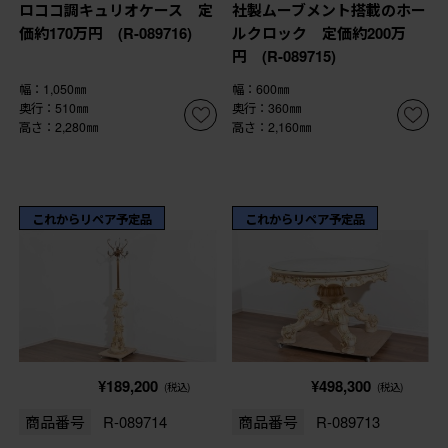
ロココ調キュリオケース 定
社製ムーブメント搭載のホー
価約170万円 (R-089716)
ルクロック 定価約200万
円 (R-089715)
幅：1,050㎜
幅：600㎜
奥行：510㎜
奥行：360㎜
高さ：2,280㎜
高さ：2,160㎜
これからリペア予定品
これからリペア予定品
¥189,200
¥498,300
(税込)
(税込)
商品番号
R-089714
商品番号
R-089713