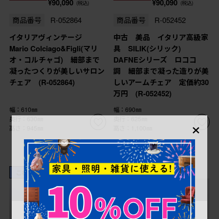
¥90,090
¥90,090
(税込)
(税込)
商品番号
R-052864
商品番号
R-052452
イタリアヴィンテージ
中古 美品 イタリア高級家
Mario Colciago&Figli(マリ
具 SILIK(シリック)
オ・コルチャゴ) 細部まで
DAFNEシリーズ ロココ
凝ったつくりが美しいサロン
調 細部まで凝った造りが美
チェア (R-052864)
しいアームチェア 定価約30
万円 (R-052452)
幅：610㎜
幅：690㎜
×
奥行：630㎜
奥行：625㎜
高さ：945㎜
高さ：1,100㎜
これからリペア予定品
これからリペア予定品