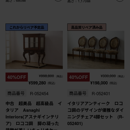
高さ：680㎜
高さ：1,170㎜
これからリペア予定品
高品質リペア済み品
¥998,800
¥330,000
40%OFF
40%OFF
(税込)
(税込)
¥599,280
¥198,000
(税込)
(税込)
商品番号
R-052454
商品番号
R-052401
中古 超美品 超高級品 イ
イタリアアンティーク ロコ
タリア Asnaghi
コ調のデザインが優雅なダイ
Interiors(アスナギインテリ
ニングチェア4脚セット (R-
ア) ロココ調 脚の凝った
052401)
装飾が美しいキュリオケー