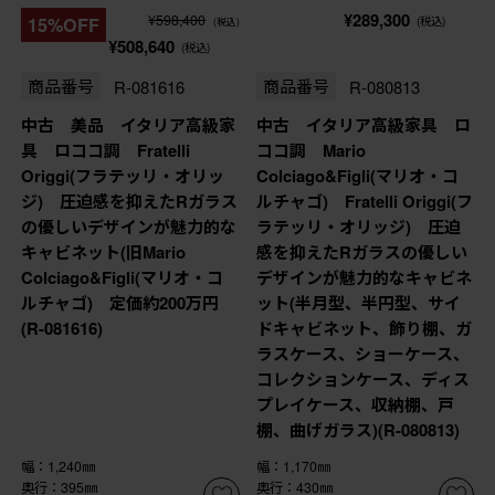
¥289,300
¥598,400
15%OFF
(税込)
(税込)
¥508,640
(税込)
商品番号
R-081616
商品番号
R-080813
中古 美品 イタリア高級家
中古 イタリア高級家具 ロ
具 ロココ調 Fratelli
ココ調 Mario
Origgi(フラテッリ・オリッ
Colciago&Figli(マリオ・コ
ジ) 圧迫感を抑えたRガラス
ルチャゴ) Fratelli Origgi(フ
の優しいデザインが魅力的な
ラテッリ・オリッジ) 圧迫
キャビネット(旧Mario
感を抑えたRガラスの優しい
Colciago&Figli(マリオ・コ
デザインが魅力的なキャビネ
ルチャゴ) 定価約200万円
ット(半月型、半円型、サイ
(R-081616)
ドキャビネット、飾り棚、ガ
ラスケース、ショーケース、
コレクションケース、ディス
プレイケース、収納棚、戸
棚、曲げガラス)(R-080813)
幅：1,240㎜
幅：1,170㎜
奥行：395㎜
奥行：430㎜