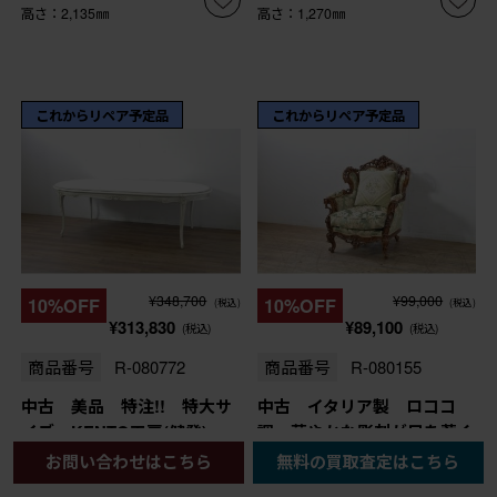
高さ：2,135㎜
高さ：1,270㎜
これからリペア予定品
これからリペア予定品
¥348,700
¥99,000
10%OFF
10%OFF
(税込)
(税込)
¥313,830
¥89,100
(税込)
(税込)
商品番号
R-080772
商品番号
R-080155
中古 美品 特注!! 特大サ
中古 イタリア製 ロココ
イズ KENTO工房(健登)
調 華やかな彫刻が目を惹く
アンティーク調 ロココ様式
1人掛けソファ (R-080155)
お問い合わせはこちら
無料の買取査定はこちら
のデザインの15世ダイニング