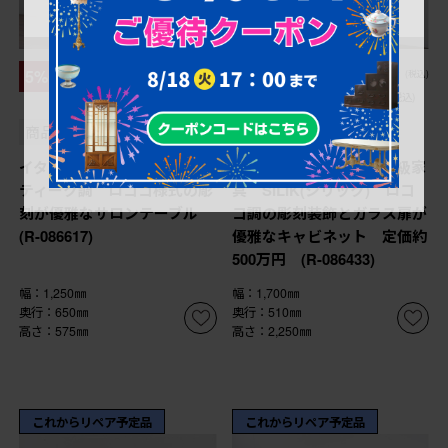
¥128,700
¥1,380,500
5%OFF
5%OFF
(税込)
(税込)
¥122,265
¥1,311,475
(税込)
(税込)
商品番号
R-086617
商品番号
R-086433
イタリアヴィンテージ アン
中古 美品 イタリア高級家
ティーク調 ロココ様式の彫
具 SILIK(シリック) ロコ
刻が優雅なサロンテーブル
コ調の彫刻装飾とガラス扉が
(R-086617)
優雅なキャビネット 定価約
500万円 (R-086433)
幅：1,250㎜
幅：1,700㎜
奥行：650㎜
奥行：510㎜
高さ：575㎜
高さ：2,250㎜
これからリペア予定品
これからリペア予定品