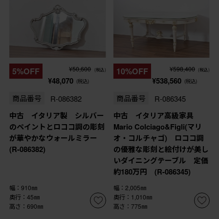
¥50,600
¥598,400
5%OFF
10%OFF
(税込)
(税込)
¥48,070
¥538,560
(税込)
(税込)
商品番号
R-086382
商品番号
R-086345
中古 イタリア製 シルバー
中古 イタリア高級家具
のペイントとロココ調の彫刻
Mario Colciago&Figli(マリ
が華やかなウォールミラー
オ・コルチャゴ) ロココ調
(R-086382)
の優雅な彫刻と絵付けが美し
いダイニングテーブル 定価
約180万円 (R-086345)
幅：910㎜
幅：2,005㎜
奥行：45㎜
奥行：1,010㎜
高さ：690㎜
高さ：775㎜