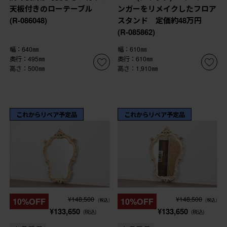
天板付きのローテーブル
ンガーをリメイクしたフロア
(R-086048)
スタンド 定価約48万円
(R-085862)
幅：640㎜
幅：610㎜
奥行：495㎜
奥行：610㎜
高さ：500㎜
高さ：1,910㎜
これからリペア予定品
これからリペア予定品
¥148,500
¥148,500
10%OFF
10%OFF
(税込)
(税込)
¥133,650
¥133,650
(税込)
(税込)