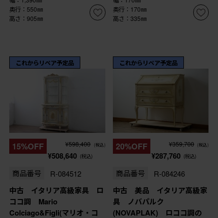
奥行：550㎜
奥行：170㎜
高さ：905㎜
高さ：335㎜
これからリペア予定品
これからリペア予定品
¥598,400
¥359,700
15%OFF
20%OFF
(税込)
(税込)
¥508,640
¥287,760
(税込)
(税込)
商品番号
R-084512
商品番号
R-084246
中古 イタリア高級家具 ロ
中古 美品 イタリア高級家
ココ調 Mario
具 ノバパルク
Colciago&Figli(マリオ・コ
(NOVAPLAK) ロココ調の