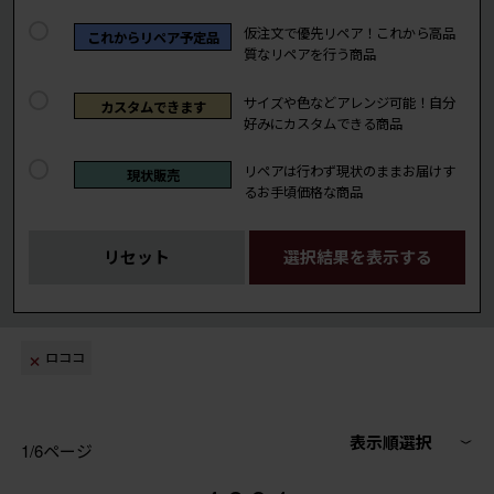
仮注文で優先リペア！これから高品
これからリペア予定品
質なリペアを行う商品
サイズや色などアレンジ可能！自分
カスタムできます
好みにカスタムできる商品
リペアは行わず現状のままお届けす
現状販売
るお手頃価格な商品
リセット
選択結果を表示する
ロココ
表示順選択
1/6ページ