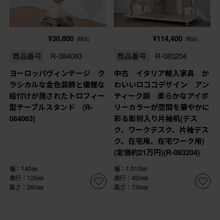
¥30,800
¥114,400
(税込)
(税込)
商品番号
R-084063
商品番号
R-083204
ヨーロッパヴィンテージ ク
中古 イタリア輸入家具 か
ラシカルな金色装飾と優雅な
わいいロココデザイン アン
絵付けが施されたトロフィー
ティーク調 柔らかなアイボ
型テーブルスタンド (R-
リーカラーが空間を華やかに
084063)
彩る彫刻入り片袖机(デス
ク、ワークデスク、片袖デス
ク、在宅用、在宅ワーク用)
(定価約21万円)(R-083204)
幅：140㎜
幅：1,010㎜
奥行：125㎜
奥行：450㎜
高さ：260㎜
高さ：730㎜