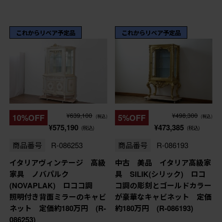
これからリペア予定品
これからリペア予定品
¥639,100
¥498,300
10%OFF
5%OFF
(税込)
(税込)
¥575,190
¥473,385
(税込)
(税込)
商品番号
R-086253
商品番号
R-086193
イタリアヴィンテージ 高級
中古 美品 イタリア高級家
家具 ノバパルク
具 SILIK(シリック) ロコ
(NOVAPLAK) ロココ調
コ調の彫刻とゴールドカラー
照明付き背面ミラーのキャビ
が豪華なキャビネット 定価
ネット 定価約180万円 (R-
約180万円 (R-086193)
086253)