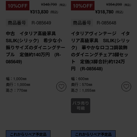
¥348,700
¥354,200
10%OFF
10%OFF
(税込)
(税込)
¥313,830
¥318,780
(税込)
(税込)
商品番号
R-085649
商品番号
R-085648
中古 イタリア高級家具
イタリアヴィンテージ イタ
SILIK(シリック) 希少な小
リア高級家具 SILIK(シリッ
振りサイズのダイニングテー
ク) 華やかなロココ調装飾
ブル 定価約140万円 (R-
のダイニングチェア3脚セッ
085649)
ト 定価(3脚合計)約124万
円 (R-085648)
幅：1,000㎜
幅：600㎜
奥行：1,000㎜
奥行：570㎜
高さ：770㎜
高さ：1,055㎜
これからリペア予定品
これからリペア予定品