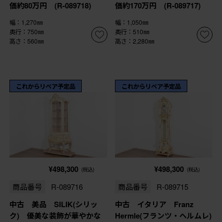
価約80万円 (R-089718)
価約170万円 (R-089717)
幅：1,270㎜
幅：1,050㎜
奥行：750㎜
奥行：510㎜
高さ：560㎜
高さ：2,280㎜
これからリペア予定品
これからリペア予定品
¥498,300
¥498,300
(税込)
(税込)
商品番号
R-089716
商品番号
R-089715
中古 美品 SILIK(シリッ
中古 イタリア Franz
ク) 優美な装飾が華やかな
Hermle(フランツ・ヘルムレ)