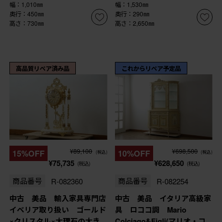
幅：1,010㎜
幅：1,530㎜
奥行：450㎜
奥行：290㎜
高さ：730㎜
高さ：2,650㎜
高品質リペア済み品
これからリペア予定品
¥89,100
¥698,500
15%OFF
10%OFF
(税込)
(税込)
¥75,735
¥628,650
(税込)
(税込)
商品番号
R-082360
商品番号
R-082254
中古 美品 輸入家具専門店
中古 美品 イタリア高級家
イベリア取り扱い ゴールド
具 ロココ調 Mario
×クリスタル×大理石の大き
Colciago&Figli(マリオ・コ