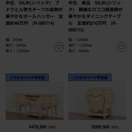
中古 SILIK(シリック) ブ
中古 美品 SILIK(シリッ
ドウと人物モチーフの装飾が
ク) 繊細なロココ調装飾が
華やかなポールハンガー 定
華やかなダイニングテーブ
価約46万円 (R-089714)
ル 定価約210万円 (R-
089713)
幅：340㎜
幅：1,295㎜
奥行：340㎜
奥行：1,295㎜
高さ：1,900㎜
高さ：805㎜
これからリペア予定品
これからリペア予定品
¥478,500
¥289,300
(税込)
(税込)