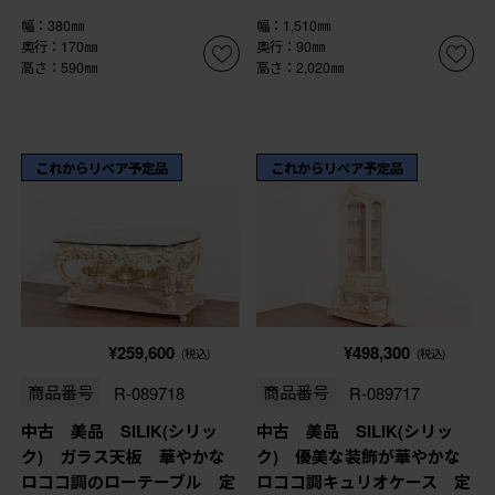
幅：380㎜
幅：1,510㎜
奥行：170㎜
奥行：90㎜
高さ：590㎜
高さ：2,020㎜
これからリペア予定品
これからリペア予定品
¥259,600
¥498,300
(税込)
(税込)
商品番号
R-089718
商品番号
R-089717
中古 美品 SILIK(シリッ
中古 美品 SILIK(シリッ
ク) ガラス天板 華やかな
ク) 優美な装飾が華やかな
ロココ調のローテーブル 定
ロココ調キュリオケース 定