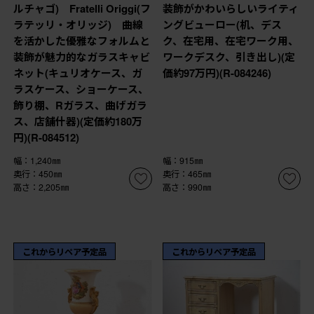
ルチャゴ) Fratelli Origgi(フ
装飾がかわいらしいライティ
ラテッリ・オリッジ) 曲線
ングビューロー(机、デス
を活かした優雅なフォルムと
ク、在宅用、在宅ワーク用、
装飾が魅力的なガラスキャビ
ワークデスク、引き出し)(定
ネット(キュリオケース、ガ
価約97万円)(R-084246)
ラスケース、ショーケース、
飾り棚、Rガラス、曲げガラ
ス、店舗什器)(定価約180万
円)(R-084512)
幅：1,240㎜
幅：915㎜
奥行：450㎜
奥行：465㎜
高さ：2,205㎜
高さ：990㎜
これからリペア予定品
これからリペア予定品