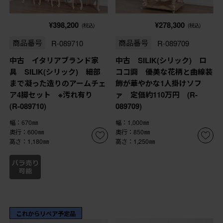
¥398,200
¥278,300
(税込)
(税込)
商品番号
R-089710
商品番号
R-089709
中古 イタリアブランド家
中古 SILIK(シリック) ロ
具 SILIK(シリック) 細部
ココ調 優美な花柄と曲線装
まで凝った造りのアームチェ
飾が華やかな1人掛けソフ
ア4脚セット ※汚れ有り
ァ 定価約110万円 (R-
(R-089710)
089709)
幅：670㎜
幅：1,000㎜
奥行：600㎜
奥行：850㎜
高さ：1,180㎜
高さ：1,250㎜
これからリペア予定品