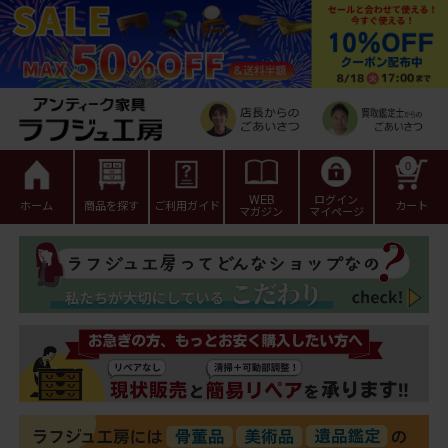
0
WEB
ログイン
ホーム
商品を探す
ご利用ガイド
カート
マガジン
マイページ