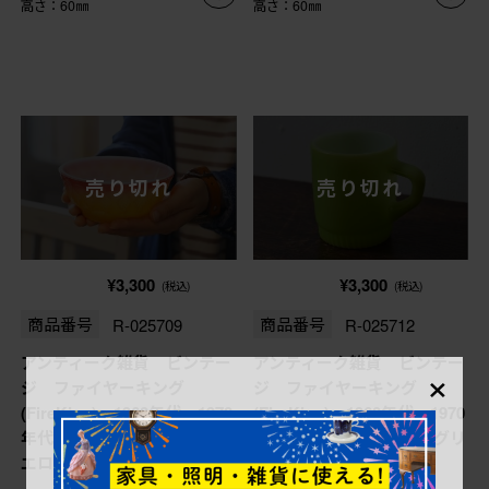
高さ：60㎜
高さ：60㎜
売り切れ
売り切れ
¥3,300
¥3,300
(税込)
(税込)
商品番号
R-025709
商品番号
R-025712
アンティーク雑貨 ビンテー
アンティーク雑貨 ビンテー
×
ジ ファイヤーキング
ジ ファイヤーキング
(FireKing) 1960年代〜1970
(FireKing) 1960年代〜1970
年代 キンバリーボウル・イ
年代 リブボトムマグ・グリ
エロー
ーン