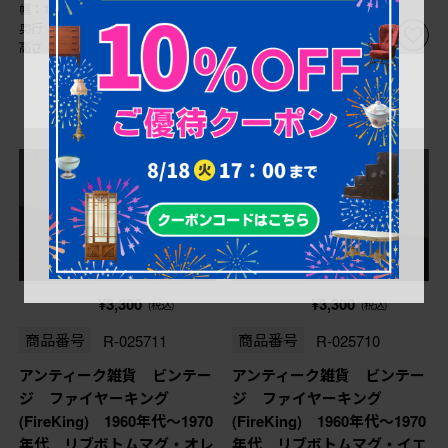
幅：130㎜
幅：105㎜
奥行：130㎜
奥行：80㎜
高さ：55㎜
高さ：90㎜
売り切れ
売り切れ
¥3,300
¥3,300
(税込)
(税込)
商品番号
R-025711
商品番号
R-025710
アンティーク雑貨 ビンテー
アンティーク雑貨 ビンテー
ジ ファイヤーキング
ジ ファイヤーキング
(FireKing) 1960年代〜1970
(FireKing) 1960年代〜1970
年代 リブボトムマグ・オレ
年代 リブボトムマグ・イエ