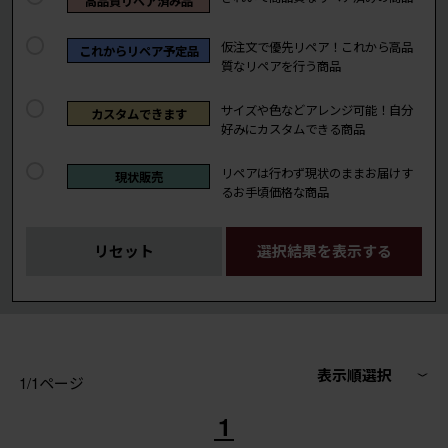
高品質リペア済み品
仮注文で優先リペア！これから高品
これからリペア予定品
質なリペアを行う商品
サイズや色などアレンジ可能！自分
カスタムできます
好みにカスタムできる商品
リペアは行わず現状のままお届けす
現状販売
るお手頃価格な商品
リセット
選択結果を表示する
表示順選択
1/1ページ
1