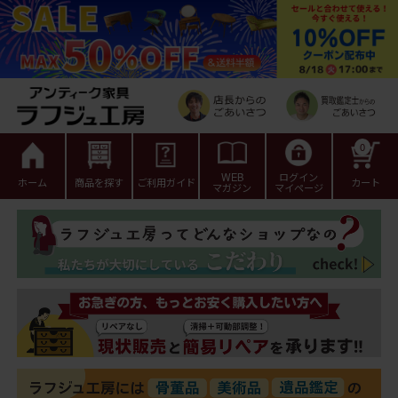
0
WEB
ログイン
ホーム
商品を探す
ご利用ガイド
カート
マガジン
マイページ