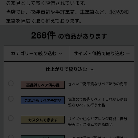
る家具として高く評価されています。
当店では、衣装箪笥や手許箪笥、車箪笥など、米沢の和
箪笥を幅広く取り揃えております。
268件
の商品があります
カテゴリーで絞り込む
サイズ・価格で絞り込む
仕上がりで絞り込む
きれいで高品質なリペア済みの商品
高品質リペア済み品
仮注文で優先リペア！これから高品
これからリペア予定品
質なリペアを行う商品
サイズや色などアレンジ可能！自分
カスタムできます
好みにカスタムできる商品
リペアは行わず現状のままお届けす