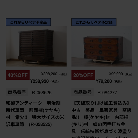
これからリペア予定品
これからリペア予定品
¥398,200
¥99,000
40%OFF
20%OFF
(税込)
(税込)
¥238,920
¥79,200
(税込)
(税込)
商品番号
R-058525
商品番号
R-084277
和製アンティーク 明治期
《天板取り付け加工費込み》
時代箪笥 前面欅(ケヤキ)
中古 美品 民芸家具 高級
材 希少!! 特大サイズの米
品!! 欅(ケヤキ)材 内部桐
沢車箪笥 (R-058525)
(キリ)材 蝶の図手打ち金
具 伝統技術が息づく漆塗り