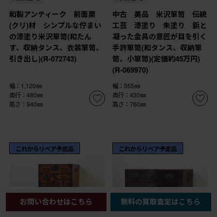
和製アンティーク 前面栗
中古 美品 米沢箪笥 伝統
(クリ)材 シンプルな佇まい
工芸 漆塗り 朱塗り 鋲と
の漆塗り米沢箪笥(和たん
凝った金具の意匠が目を引く
す、収納タンス、衣装箪笥、
手許箪笥(和タンス、収納箪
引き出し)(R-072743)
笥、小箪笥)(定価約45万円)
(R-069970)
幅：1,120㎜
幅：555㎜
奥行：480㎜
奥行：430㎜
高さ：940㎜
高さ：760㎜
これからリペア予定品
これからリペア予定品
お問い合わせはこちら
無料の買取査定はこちら