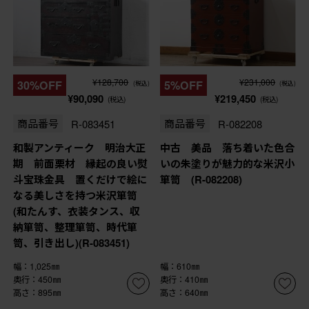
¥128,700
¥231,000
30%OFF
5%OFF
(税込)
(税込)
¥90,090
¥219,450
(税込)
(税込)
商品番号
R-083451
商品番号
R-082208
和製アンティーク 明治大正
中古 美品 落ち着いた色合
期 前面栗材 縁起の良い熨
いの朱塗りが魅力的な米沢小
斗宝珠金具 置くだけで絵に
箪笥 (R-082208)
なる美しさを持つ米沢箪笥
(和たんす、衣装タンス、収
納箪笥、整理箪笥、時代箪
笥、引き出し)(R-083451)
幅：1,025㎜
幅：610㎜
奥行：450㎜
奥行：410㎜
高さ：895㎜
高さ：640㎜