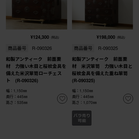
¥124,300
¥198,000
(税込)
(税込)
商品番号
R-090326
商品番号
R-090325
和製アンティーク 前面栗
和製アンティーク 前面栗
材 力強い木目と桜紋金具を
材 米沢箪笥 力強い木目と
備えた米沢箪笥ローチェス
桜紋金具を備えた重ね箪笥
ト (R-090326)
(R-090325)
幅：1,150㎜
幅：1,150㎜
奥行：445㎜
奥行：445㎜
高さ：535㎜
高さ：1,070㎜