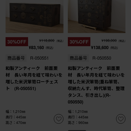
¥118,800
¥198,000
30%OFF
30%OFF
(税込)
(税込)
¥83,160
¥138,600
(税込)
(税込)
商品番号
R-050551
商品番号
R-050550
和製アンティーク 前面栗
和製アンティーク 前面栗
材 長い年月を経て味わいを
材 長い年月を経て味わいを
増した米沢箪笥ローチェス
増した米沢箪笥(重ね箪笥、
ト (R-050551)
収納たんす、時代箪笥、整理
タンス、引き出し)(R-
050550)
幅：1,210㎜
幅：1,210㎜
奥行：445㎜
奥行：445㎜
高さ：470㎜
高さ：960㎜