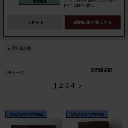
現状販売
るお手頃価格な商品
リセット
選択結果を表示する
米沢(山形県)
表示順選択
1/6ページ
>
1
2
3
4
これからリペア予定品
これからリペア予定品