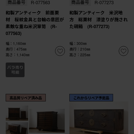
商品番号
R-077563
商品番号
R-077273
和製アンティーク 前面栗
和製アンティーク 米沢地
材 桜紋金具と台輪の意匠が
方 総栗材 漆塗りが施され
素敵な重ね米沢箪笥 (R-
た硯箱 (R-077273)
077563)
幅：1,160㎜
幅：300㎜
奥行：475㎜
奥行：210㎜
高さ：1,140㎜
高さ：225㎜
高品質リペア済み品
これからリペア予定品