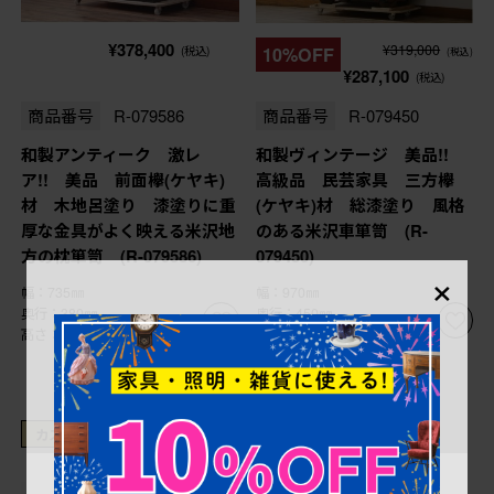
¥378,400
¥319,000
(税込)
10%OFF
(税込)
¥287,100
(税込)
商品番号
R-079586
商品番号
R-079450
和製アンティーク 激レ
和製ヴィンテージ 美品!!
ア!! 美品 前面欅(ケヤキ)
高級品 民芸家具 三方欅
材 木地呂塗り 漆塗りに重
(ケヤキ)材 総漆塗り 風格
厚な金具がよく映える米沢地
のある米沢車箪笥 (R-
方の枕箪笥 (R-079586)
079450)
×
幅：735㎜
幅：970㎜
奥行：380㎜
奥行：450㎜
高さ：675㎜
高さ：1,000㎜
カスタムできます
これからリペア予定品