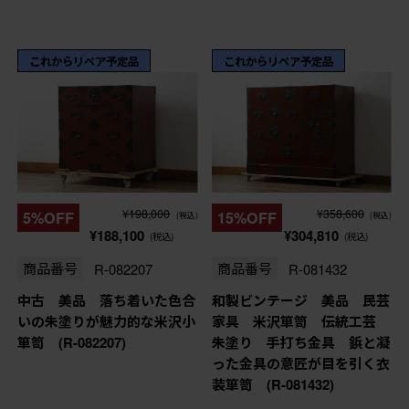
これからリペア予定品
これからリペア予定品
¥198,000
¥358,600
5%OFF
15%OFF
(税込)
(税込)
¥188,100
¥304,810
(税込)
(税込)
商品番号
R-082207
商品番号
R-081432
中古 美品 落ち着いた色合
和製ビンテージ 美品 民芸
いの朱塗りが魅力的な米沢小
家具 米沢箪笥 伝統工芸
箪笥 (R-082207)
朱塗り 手打ち金具 鋲と凝
った金具の意匠が目を引く衣
装箪笥 (R-081432)