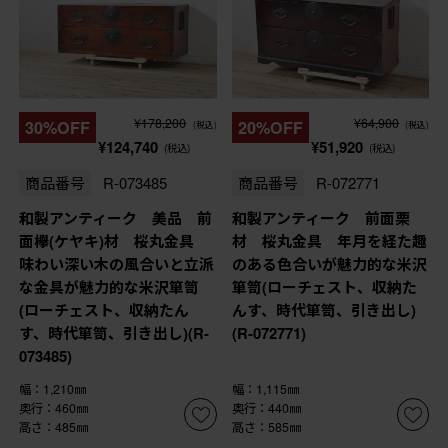
¥178,200
¥64,900
30%OFF
20%OFF
(税込)
(税込)
¥124,740
¥51,920
(税込)
(税込)
商品番号
R-073485
商品番号
R-072771
和製アンティーク 美品 前
和製アンティーク 前面栗
面欅(ケヤキ)材 桜丸金具
材 桜丸金具 年月を経た趣
味わい深い木の風合いと立派
のある色合いが魅力的な米沢
な金具が魅力的な米沢箪笥
箪笥(ローチェスト、収納た
(ローチェスト、収納たん
んす、時代箪笥、引き出し)
す、時代箪笥、引き出し)(R-
(R-072771)
073485)
幅：1,210㎜
幅：1,115㎜
奥行：460㎜
奥行：440㎜
高さ：485㎜
高さ：585㎜