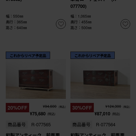
077700)
幅：550㎜
幅：1,065㎜
奥行：365㎜
奥行：455㎜
高さ：640㎜
高さ：500㎜
これからリペア予定品
これからリペア予定品
¥94,600
¥124,300
20%OFF
30%OFF
(税込)
(税込)
¥75,680
¥87,010
(税込)
(税込)
商品番号
R-077565
商品番号
R-077564
和製アンティーク 前面栗
和製アンティーク 前面栗