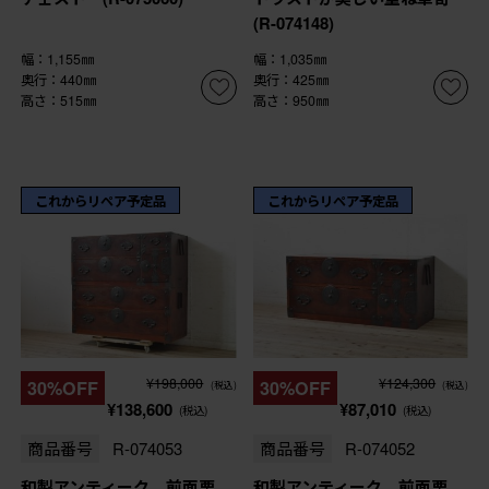
(R-074148)
幅：1,155㎜
幅：1,035㎜
奥行：440㎜
奥行：425㎜
高さ：515㎜
高さ：950㎜
これからリペア予定品
これからリペア予定品
¥198,000
¥124,300
30%OFF
30%OFF
(税込)
(税込)
¥138,600
¥87,010
(税込)
(税込)
商品番号
R-074053
商品番号
R-074052
和製アンティーク 前面栗
和製アンティーク 前面栗