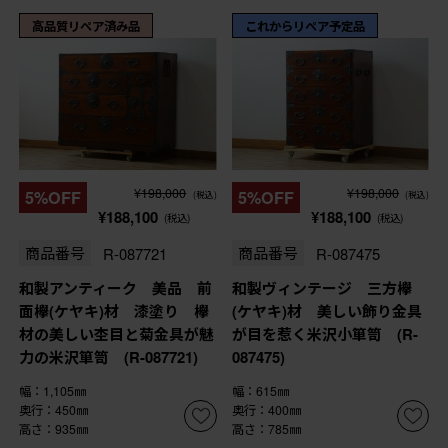
高品質リペア済み品
これからリペア予定品
¥198,000
¥198,000
5%OFF
5%OFF
(税込)
(税込)
¥188,100
¥188,100
(税込)
(税込)
商品番号
R-087721
商品番号
R-087475
和製アンティーク 美品 前
和製ヴィンテージ 三方欅
面欅(ケヤキ)材 漆塗り 欅
(ケヤキ)材 美しい飾り金具
材の美しい杢目と菊金具が魅
が目を惹く米沢小箪笥 (R-
力の米沢箪笥 (R-087721)
087475)
幅：1,105㎜
幅：615㎜
奥行：450㎜
奥行：400㎜
高さ：935㎜
高さ：785㎜