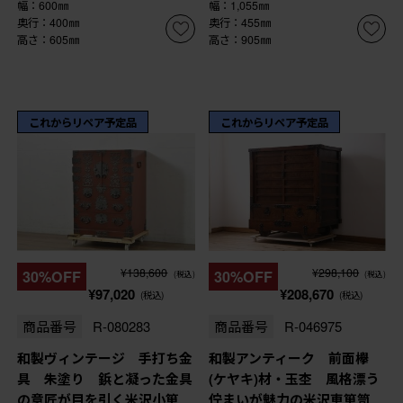
幅：600㎜
幅：1,055㎜
奥行：400㎜
奥行：455㎜
高さ：605㎜
高さ：905㎜
これからリペア予定品
これからリペア予定品
¥138,600
¥298,100
30%OFF
30%OFF
(税込)
(税込)
¥97,020
¥208,670
(税込)
(税込)
商品番号
R-080283
商品番号
R-046975
和製ヴィンテージ 手打ち金
和製アンティーク 前面欅
具 朱塗り 鋲と凝った金具
(ケヤキ)材・玉杢 風格漂う
の意匠が目を引く米沢小箪
佇まいが魅力の米沢車箪笥