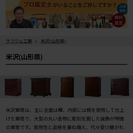
ラフジュ工房
>
米沢(山形県)
米沢(山形県)
米沢箪笥は、主に全面は欅、内部には桐を使用して仕上
げた箪笥で、大型の丸い金物に彫刻を施した装飾が特徴
の箪笥です。実用性と品格を兼ね備え、代々受け継がれ