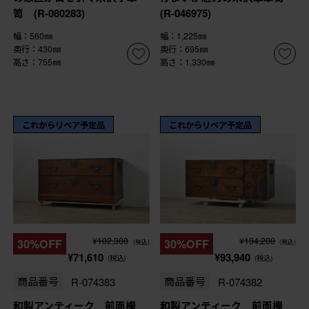
笥 (R-080283)
(R-046975)
幅：560㎜
幅：1,225㎜
奥行：430㎜
奥行：695㎜
高さ：755㎜
高さ：1,330㎜
これからリペア予定品
これからリペア予定品
¥102,300
¥134,200
30%OFF
30%OFF
(税込)
(税込)
¥71,610
¥93,940
(税込)
(税込)
商品番号
R-074383
商品番号
R-074382
和製アンティーク 前面欅
和製アンティーク 前面欅