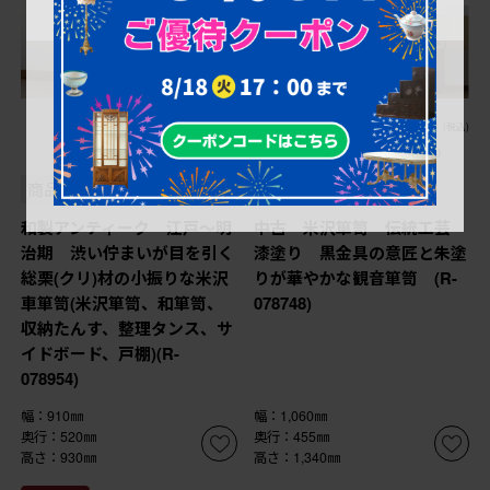
¥398,200
¥378,400
(税込)
10%OFF
(税込)
¥340,560
(税込)
商品番号
R-078954
商品番号
R-078748
和製アンティーク 江戸〜明
中古 米沢箪笥 伝統工芸
治期 渋い佇まいが目を引く
漆塗り 黒金具の意匠と朱塗
総栗(クリ)材の小振りな米沢
りが華やかな観音箪笥 (R-
車箪笥(米沢箪笥、和箪笥、
078748)
収納たんす、整理タンス、サ
イドボード、戸棚)(R-
078954)
幅：910㎜
幅：1,060㎜
奥行：520㎜
奥行：455㎜
高さ：930㎜
高さ：1,340㎜