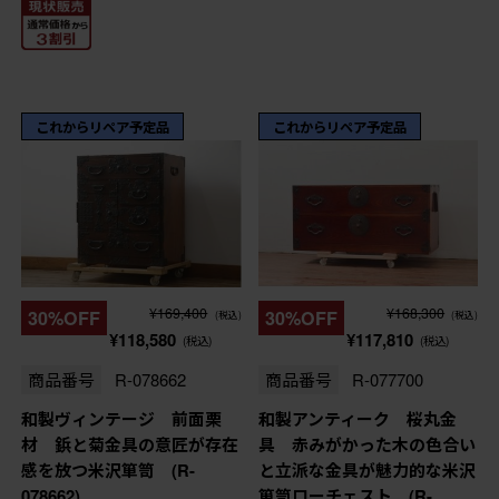
これからリペア予定品
これからリペア予定品
¥169,400
¥168,300
30%OFF
30%OFF
(税込)
(税込)
¥118,580
¥117,810
(税込)
(税込)
商品番号
R-078662
商品番号
R-077700
和製ヴィンテージ 前面栗
和製アンティーク 桜丸金
材 鋲と菊金具の意匠が存在
具 赤みがかった木の色合い
感を放つ米沢箪笥 (R-
と立派な金具が魅力的な米沢
078662)
箪笥ローチェスト (R-