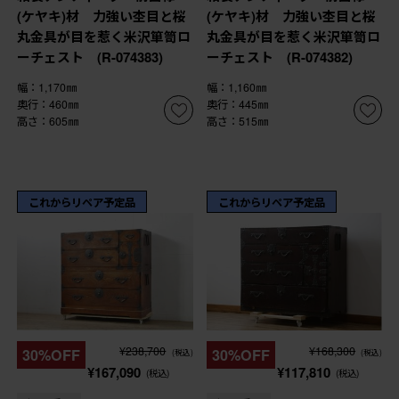
(ケヤキ)材 力強い杢目と桜
(ケヤキ)材 力強い杢目と桜
丸金具が目を惹く米沢箪笥ロ
丸金具が目を惹く米沢箪笥ロ
ーチェスト (R-074383)
ーチェスト (R-074382)
幅：1,170㎜
幅：1,160㎜
奥行：460㎜
奥行：445㎜
高さ：605㎜
高さ：515㎜
これからリペア予定品
これからリペア予定品
¥238,700
¥168,300
30%OFF
30%OFF
(税込)
(税込)
¥167,090
¥117,810
(税込)
(税込)