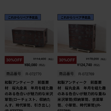
これからリペア予定品
これからリペア予定品
¥114,400
¥178,200
30%OFF
30%OFF
(税込)
(税込)
¥80,080
¥124,740
(税込)
(税込)
商品番号
R-072770
商品番号
R-072769
和製アンティーク 前面栗
和製アンティーク 前面栗
材 桜丸金具 年月を経た趣
材 桜丸金具 年月を経た趣
のある色合いが魅力的な米沢
のある色合いが魅力的な重ね
箪笥(ローチェスト、収納た
米沢箪笥(収納箪笥、衣装箪
んす、時代箪笥、引き出し)
笥、小箪笥、時代箪笥)(R-
(R-072770)
072769)