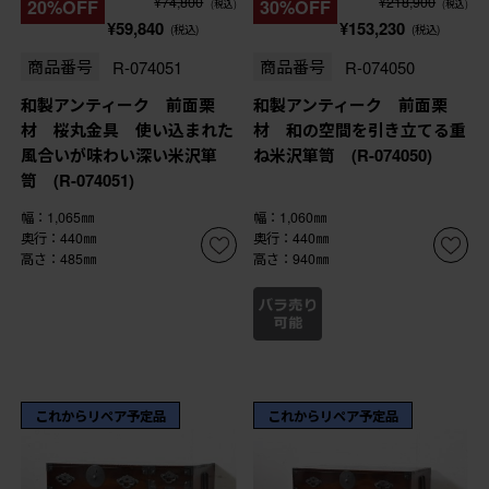
¥74,800
¥218,900
20%OFF
30%OFF
(税込)
(税込)
¥59,840
¥153,230
(税込)
(税込)
商品番号
R-074051
商品番号
R-074050
和製アンティーク 前面栗
和製アンティーク 前面栗
材 桜丸金具 使い込まれた
材 和の空間を引き立てる重
風合いが味わい深い米沢箪
ね米沢箪笥 (R-074050)
笥 (R-074051)
幅：1,065㎜
幅：1,060㎜
奥行：440㎜
奥行：440㎜
高さ：485㎜
高さ：940㎜
これからリペア予定品
これからリペア予定品