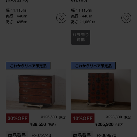
幅：1,115㎜
幅：1,115㎜
奥行：440㎜
奥行：440㎜
高さ：495㎜
高さ：1,080㎜
これからリペア予定品
これからリペア予定品
¥126,500
¥228,800
30%OFF
10%OFF
(税込)
(税込)
¥88,550
¥205,920
(税込)
(税込)
商品番号
R-072743
商品番号
R-069970