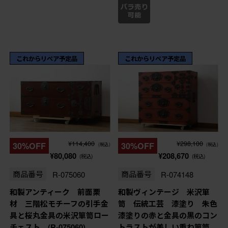
これからリペア予定品
これからリペア予定品
¥114,400
¥298,100
30%OFF
30%OFF
(税込)
(税込)
¥80,080
¥208,670
(税込)
(税込)
商品番号
R-075060
商品番号
R-074148
和製アンティーク 前面栗
和製ヴィンテージ 米沢箪
材 三階松モチーフの引手金
笥 伝統工芸 漆塗り 朱色
具と桜丸金具の米沢箪笥ロー
漆塗りの赤と金具の黒のコン
チェスト (R-075060)
トラストが美しい重ね箪笥