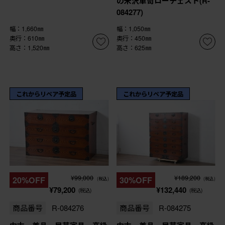
の米沢箪笥ローチェスト(R-
084277)
幅：1,660㎜
幅：1,050㎜
奥行：610㎜
奥行：450㎜
高さ：1,520㎜
高さ：625㎜
これからリペア予定品
これからリペア予定品
¥99,000
¥189,200
20%OFF
30%OFF
(税込)
(税込)
¥79,200
¥132,440
(税込)
(税込)
商品番号
R-084276
商品番号
R-084275