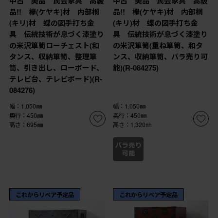
中古 美品 民芸家具 高級
中古 美品 民芸家具 高級
品!! 欅(ケヤキ)材 内部桐
品!! 欅(ケヤキ)材 内部桐
(キリ)材 蝶の図手打ち金
(キリ)材 蝶の図手打ち金
具 伝統技術が息づく漆塗り
具 伝統技術が息づく漆塗り
の米沢箪笥ローチェスト(和
の米沢箪笥(重ね箪笥、和タ
タンス、収納箪笥、整理箪
ンス、収納箪笥、バラ売り可
笥、引き出し、ローボード、
能)(R-084275)
テレビ台、テレビボード)(R-
084276)
幅：1,050㎜
幅：1,050㎜
奥行：450㎜
奥行：450㎜
高さ：695㎜
高さ：1,320㎜
これからリペア予定品
これからリペア予定品