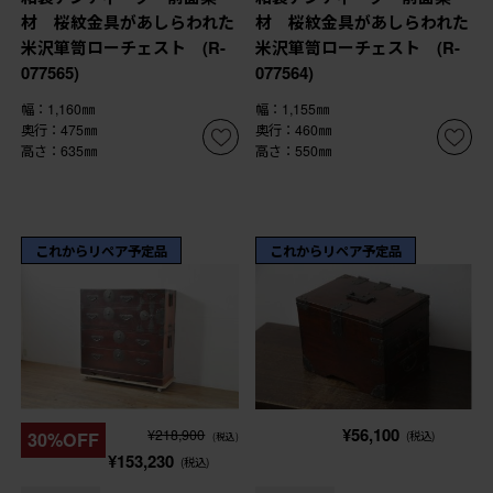
材 桜紋金具があしらわれた
材 桜紋金具があしらわれた
米沢箪笥ローチェスト (R-
米沢箪笥ローチェスト (R-
077565)
077564)
幅：1,160㎜
幅：1,155㎜
奥行：475㎜
奥行：460㎜
高さ：635㎜
高さ：550㎜
これからリペア予定品
これからリペア予定品
¥56,100
¥218,900
30%OFF
(税込)
(税込)
¥153,230
(税込)