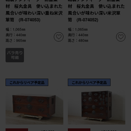
材 桜丸金具 使い込まれた
材 桜丸金具 使い込まれた
風合いが味わい深い重ね米沢
風合いが味わい深い米沢箪
箪笥 (R-074053)
笥 (R-074052)
幅：1,065㎜
幅：1,065㎜
奥行：440㎜
奥行：440㎜
高さ：965㎜
高さ：480㎜
これからリペア予定品
これからリペア予定品