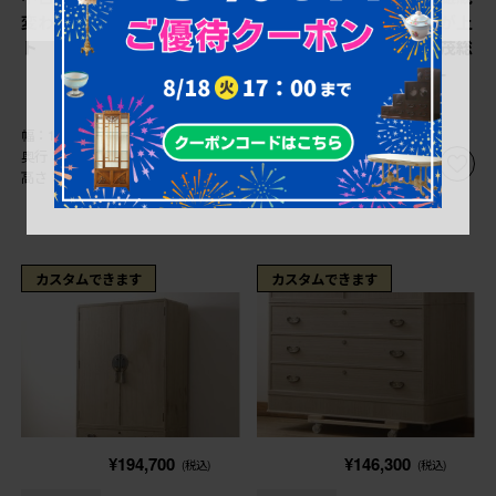
変わる加茂総桐箪笥チェス
作 繊細な透かしの金具が上
ト (R-081763)
品な雰囲気を醸し出す加茂総
桐箪笥ローチェスト (R-
081699)
幅：1,070㎜
幅：1,070㎜
奥行：460㎜
奥行：470㎜
高さ：605㎜
高さ：505㎜
カスタムできます
カスタムできます
¥194,700
¥146,300
(税込)
(税込)