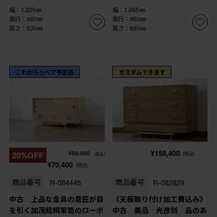
幅：1,205㎜
幅：1,065㎜
奥行：465㎜
奥行：460㎜
高さ：830㎜
高さ：680㎜
これからリペア予定品
カスタムできます
¥158,400
¥88,000
20%OFF
(税込)
(税込)
¥70,400
(税込)
商品番号
R-084445
商品番号
R-082829
中古 上品な金具の意匠が目
《天板取り付け加工費込み》
を引く加茂総桐箪笥のローボ
中古 美品 光彦刻 品のあ