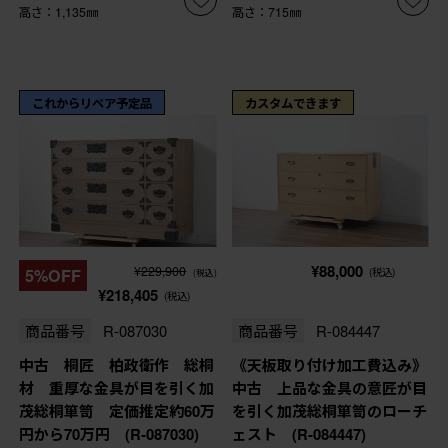
高さ：1,135㎜
高さ：715㎜
これからリペア予定品
カスタムできます
¥88,000
¥229,900
5%OFF
(税込)
(税込)
¥218,405
(税込)
商品番号
R-087030
商品番号
R-084447
中古 桐匠 柏政衛作 総桐
《天板取り付け加工費込み》
材 重厚な金具が目を引く加
中古 上品な金具の意匠が目
茂総桐箪笥 定価推定約60万
を引く加茂総桐箪笥のローチ
円から70万円 (R-087030)
ェスト (R-084447)