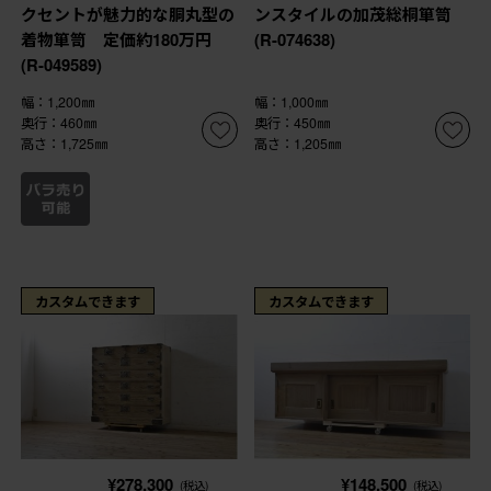
クセントが魅力的な胴丸型の
ンスタイルの加茂総桐箪笥
着物箪笥 定価約180万円
(R-074638)
(R-049589)
幅：1,200㎜
幅：1,000㎜
奥行：460㎜
奥行：450㎜
高さ：1,725㎜
高さ：1,205㎜
カスタムできます
カスタムできます
¥278,300
¥148,500
(税込)
(税込)