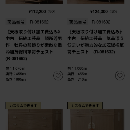
¥112,200
¥124,300
(税込)
(税込)
商品番号
R-081662
商品番号
R-081632
《天板取り付け加工費込み》
《天板取り付け加工費込み》
中古 伝統工芸品 頓所芳男
中古 伝統工芸品 気品漂う
作 牡丹の前飾りが素敵な重
佇まいが魅力的な加茂総桐箪
ね加茂総桐箪笥チェスト
笥チェスト (R-081632)
(R-081662)
幅：1,070㎜
幅：1,060㎜
奥行：455㎜
奥行：455㎜
高さ：695㎜
高さ：710㎜
カスタムできます
カスタムできます