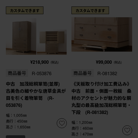
カスタムできます
カスタムできます
¥218,900
¥99,000
(税込)
(税込)
商品番号
R-053876
商品番号
R-081382
中古 加茂総桐箪笥(並厚)
《天板取り付け加工費込み》
古美色の細やかな唐草金具が
中古 前面・側面一枚板 桑
目を引く着物箪笥 (R-
材のアクセントが魅力的な胴
053876)
丸型の最高級加茂総桐箪笥・
下段 (R-081382)
幅：1,005㎜
奥行：450㎜
幅：1,200㎜
高さ：1,650㎜
奥行：460㎜
高さ：470㎜