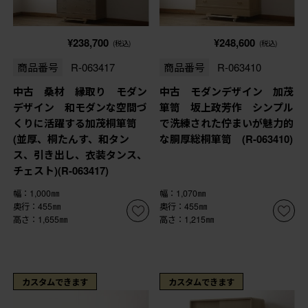
¥238,700
¥248,600
(税込)
(税込)
商品番号
R-063417
商品番号
R-063410
中古 桑材 縁取り モダン
中古 モダンデザイン 加茂
デザイン 和モダンな空間づ
箪笥 坂上政芳作 シンプル
くりに活躍する加茂桐箪笥
で洗練された佇まいが魅力的
(並厚、桐たんす、和タン
な胴厚総桐箪笥 (R-063410)
ス、引き出し、衣装タンス、
チェスト)(R-063417)
幅：1,000㎜
幅：1,070㎜
奥行：455㎜
奥行：455㎜
高さ：1,655㎜
高さ：1,215㎜
カスタムできます
カスタムできます