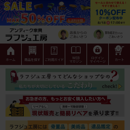
0
WEB
ログイン
ホーム
商品を探す
ご利用ガイド
カート
マガジン
マイページ