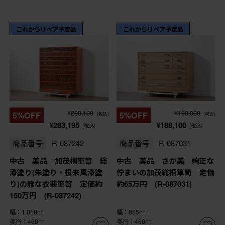
これからリペア予定品
これからリペア予定品
¥298,100
¥198,000
5%OFF
5%OFF
(税込)
(税込)
¥283,195
¥188,100
(税込)
(税込)
商品番号
R-087242
商品番号
R-087031
中古 美品 加茂桐箪笥 総
中古 美品 さが美 端正な
漆塗り(朱塗り・根来風漆塗
佇まいの加茂総桐箪笥 定価
り)の雅な衣装箪笥 定価約
約65万円 (R-087031)
150万円 (R-087242)
幅：1,010㎜
幅：955㎜
奥行：460㎜
奥行：460㎜