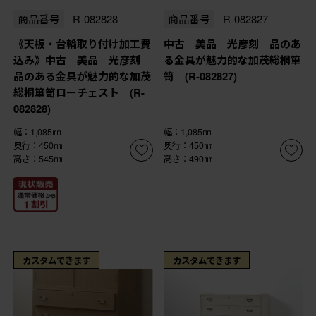
商品番号
R-082828
商品番号
R-082827
《天板・台輪取り付け加工費
中古 美品 光彦刻 品のあ
込み》中古 美品 光彦刻
る金具が魅力的な加茂総桐箪
品のある金具が魅力的な加茂
笥 (R-082827)
総桐箪笥ローチェスト (R-
082828)
幅：1,085㎜
幅：1,085㎜
奥行：450㎜
奥行：450㎜
高さ：545㎜
高さ：490㎜
カスタムできます
カスタムできます