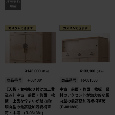
カスタムできます
カスタムできます
¥143,000
¥133,100
(税込)
(税込)
商品番号
R-081381
商品番号
R-081380
《天板・台輪取り付け加工費
中古 前面・側面一枚板 桑
込み》中古 前面・側面一枚
材のアクセントが魅力的な胴
板 上品な佇まいが魅力的!
丸型の最高級加茂総桐箪笥
胴丸型の最高級加茂総桐箪
(R-081380)
笥・中段 (R-081381)