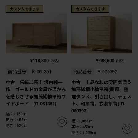
カスタムできます
カスタムできます
¥118,800
¥248,600
(税込)
(税込)
商品番号
R-061351
商品番号
R-060392
中古 伝統工芸士 坂内純一
中古 上品な和の雰囲気漂う
作 ゴールドの金具が温かみ
加茂総桐小袖箪笥(胴厚、整
を感じさせる加茂総桐箪笥サ
理タンス、引き出し、チェス
イドボード (R-061351)
ト、和箪笥、衣装箪笥)(R-
060392)
幅：1,150㎜
奥行：455㎜
幅：1,065㎜
高さ：520㎜
奥行：450㎜
高さ：1,250㎜