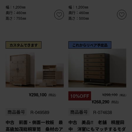
幅：1,200㎜
幅：1,200㎜
奥行：460㎜
奥行：460㎜
高さ：755㎜
高さ：500㎜
カスタムできます
これからリペア予定品
¥298,100
¥298,100
(税込)
10%OFF
(税込)
¥268,290
(税込)
商品番号
R-049589
商品番号
R-074638
中古 前面・側面一枚板 最
中古 美品!! 老舗 桐屋田
高級加茂総桐箪笥 桑材のア
中 洋室にもマッチするモダ