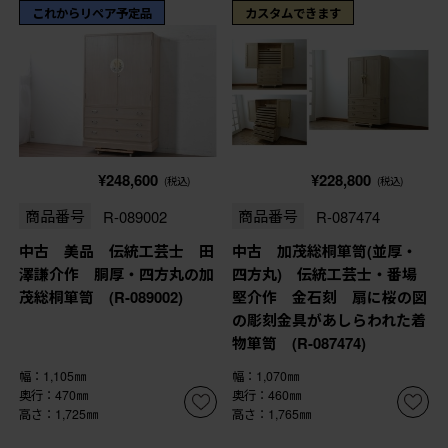
これからリペア予定品
カスタムできます
¥248,600
¥228,800
(税込)
(税込)
商品番号
R-089002
商品番号
R-087474
中古 美品 伝統工芸士 田
中古 加茂総桐箪笥(並厚・
澤謙介作 胴厚・四方丸の加
四方丸) 伝統工芸士・番場
茂総桐箪笥 (R-089002)
堅介作 金石刻 扇に桜の図
の彫刻金具があしらわれた着
物箪笥 (R-087474)
幅：1,105㎜
幅：1,070㎜
奥行：470㎜
奥行：460㎜
高さ：1,725㎜
高さ：1,765㎜