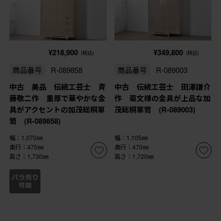
¥218,900
¥349,800
(税込)
(税込)
商品番号
R-089858
商品番号
R-089003
中古 美品 伝統工芸士 斉
中古 伝統工芸士 田澤謙介
藤敬二作 重厚で華やかな金
作 菊文様の金具が上品な加
具がアクセントの加茂総桐箪
茂総桐箪笥 (R-089003)
笥 (R-089858)
幅：1,070㎜
幅：1,105㎜
奥行：475㎜
奥行：470㎜
高さ：1,730㎜
高さ：1,720㎜