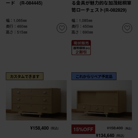
ード (R-084445)
る金具が魅力的な加茂総桐箪
笥ローチェスト(R-082829)
幅：1,065㎜
幅：1,085㎜
奥行：460㎜
奥行：450㎜
高さ：515㎜
高さ：690㎜
カスタムできます
これからリペア予定品
¥158,400
¥158,400
(税込)
15%OFF
(税込)
¥134,640
(税込)