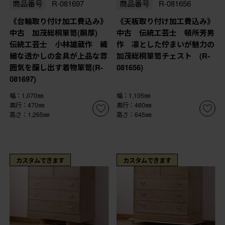
商品番号
R-081697
商品番号
R-081656
《台輪取り付け加工費込み》
《天板取り付け加工費込み》
中古 加茂総桐箪笥(胴厚)
中古 伝統工芸士 頓所芳男
伝統工芸士 小林雄蔵作 繊
作 凛とした佇まいが魅力の
細な透かしの金具が上品な雰
加茂総桐箪笥チェスト (R-
囲気を醸し出す着物箪笥(R-
081656)
081697)
幅：1,070㎜
幅：1,105㎜
奥行：470㎜
奥行：460㎜
高さ：1,265㎜
高さ：645㎜
カスタムできます
カスタムできます