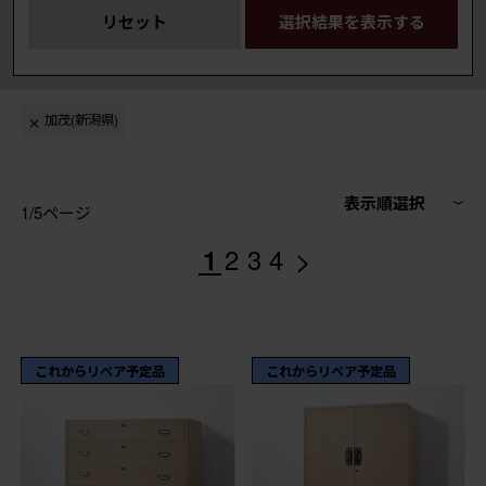
リセット
選択結果を表示する
加茂(新潟県)
表示順選択
1/5ページ
>
1
2
3
4
これからリペア予定品
これからリペア予定品