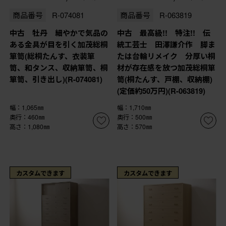
商品番号
R-074081
商品番号
R-063819
中古 牡丹 細やかで気品の
中古 最高級!! 特注!! 伝
ある金具が目を引く加茂総桐
統工芸士 田澤謙介作 脚ま
箪笥(総桐たんす、衣装箪
たは台輪リメイク 分厚い桐
笥、和タンス、収納箪笥、桐
材が存在感を放つ加茂総桐箪
箪笥、引き出し)(R-074081)
笥(桐たんす、戸棚、収納棚)
(定価約50万円)(R-063819)
幅：1,065㎜
幅：1,710㎜
奥行：460㎜
奥行：500㎜
高さ：1,080㎜
高さ：570㎜
カスタムできます
カスタムできます