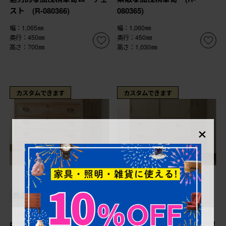
スト (R-080366)
080365)
幅：1,065㎜
幅：1,060㎜
奥行：450㎜
奥行：450㎜
高さ：700㎜
高さ：1,030㎜
カスタムできます
カスタムできます
×
¥108,900
¥128,700
(税込)
(税込)
商品番号
R-081763
商品番号
R-081699
《天板取り付け加工費込み》
《天板取り付け加工費込み》
中古 モダンな収納に生まれ
中古 伝統工芸士 小林雄蔵