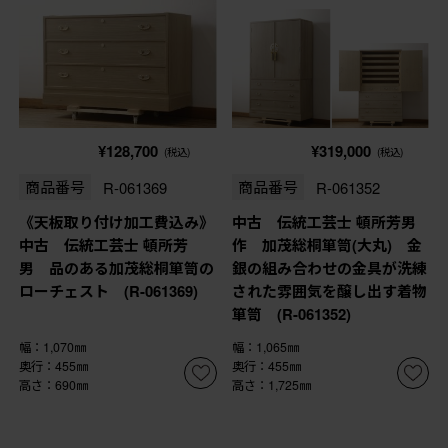
¥128,700
¥319,000
(税込)
(税込)
商品番号
R-061369
商品番号
R-061352
《天板取り付け加工費込み》
中古 伝統工芸士 頓所芳男
中古 伝統工芸士 頓所芳
作 加茂総桐箪笥(大丸) 金
男 品のある加茂総桐箪笥の
銀の組み合わせの金具が洗練
ローチェスト (R-061369)
された雰囲気を醸し出す着物
箪笥 (R-061352)
幅：1,070㎜
幅：1,065㎜
奥行：455㎜
奥行：455㎜
高さ：690㎜
高さ：1,725㎜