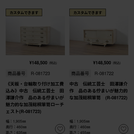
カスタムできます
カスタムできます
¥148,500
¥148,500
(税込)
(税込)
商品番号
R-081723
商品番号
R-081722
《天板・台輪取り付け加工費
中古 伝統工芸士 田澤謙介
込み》中古 伝統工芸士 田
作 品のある佇まいが魅力的
澤謙介作 品のある佇まいが
な加茂総桐箪笥 (R-081722)
魅力的な加茂総桐箪笥ローチ
ェスト(R-081723)
幅：1,905㎜
幅：1,905㎜
奥行：460㎜
奥行：460㎜
高さ：635㎜
高さ：455㎜