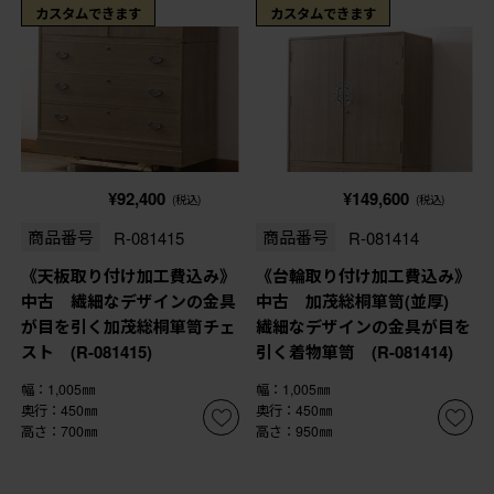
カスタムできます
カスタムできます
¥92,400
¥149,600
(税込)
(税込)
商品番号
R-081415
商品番号
R-081414
《天板取り付け加工費込み》
《台輪取り付け加工費込み》
中古 繊細なデザインの金具
中古 加茂総桐箪笥(並厚)
が目を引く加茂総桐箪笥チェ
繊細なデザインの金具が目を
スト (R-081415)
引く着物箪笥 (R-081414)
幅：1,005㎜
幅：1,005㎜
奥行：450㎜
奥行：450㎜
高さ：700㎜
高さ：950㎜