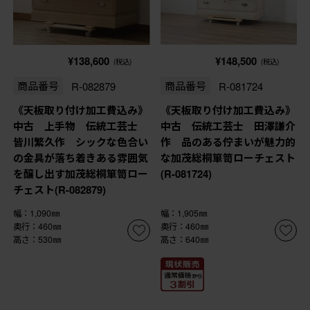
¥138,600
¥148,500
(税込)
(税込)
商品番号
R-082879
商品番号
R-081724
《天板取り付け加工費込み》
《天板取り付け加工費込み》
中古 上手物 伝統工芸士
中古 伝統工芸士 田澤謙介
皆川繁久作 シックな色合い
作 品のある佇まいが魅力的
の金具が落ち着きある雰囲気
な加茂総桐箪笥ローチェスト
を醸し出す加茂総桐箪笥ロー
(R-081724)
チェスト(R-082879)
幅：1,090㎜
幅：1,905㎜
奥行：460㎜
奥行：460㎜
高さ：530㎜
高さ：640㎜