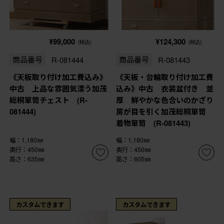
¥99,000
¥124,300
(税込)
(税込)
商品番号
R-081444
商品番号
R-081443
《天板取り付け加工費込み》
《天板・台輪取り付け加工費
中古 上品な雰囲気漂う加茂
込み》中古 衣装盆付き 並
総桐箪笥チェスト (R-
厚 鮮やかな色合いのかざり
081444)
房が目を引く加茂総桐箪笥
着物箪笥 (R-081443)
幅：1,180㎜
幅：1,180㎜
奥行：450㎜
奥行：450㎜
高さ：635㎜
高さ：605㎜
カスタムできます
カスタムできます