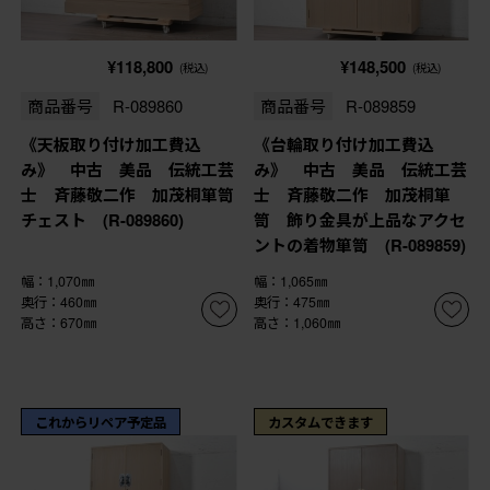
¥118,800
¥148,500
(税込)
(税込)
商品番号
R-089860
商品番号
R-089859
《天板取り付け加工費込
《台輪取り付け加工費込
み》 中古 美品 伝統工芸
み》 中古 美品 伝統工芸
士 斉藤敬二作 加茂桐箪笥
士 斉藤敬二作 加茂桐箪
チェスト (R-089860)
笥 飾り金具が上品なアクセ
ントの着物箪笥 (R-089859)
幅：1,070㎜
幅：1,065㎜
奥行：460㎜
奥行：475㎜
高さ：670㎜
高さ：1,060㎜
これからリペア予定品
カスタムできます