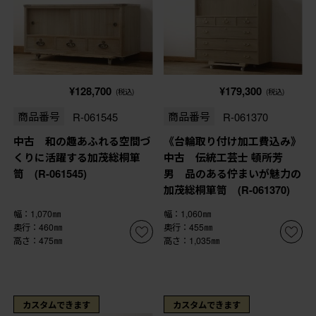
¥128,700
¥179,300
(税込)
(税込)
商品番号
R-061545
商品番号
R-061370
中古 和の趣あふれる空間づ
《台輪取り付け加工費込み》
くりに活躍する加茂総桐箪
中古 伝統工芸士 頓所芳
笥 (R-061545)
男 品のある佇まいが魅力の
加茂総桐箪笥 (R-061370)
幅：1,070㎜
幅：1,060㎜
奥行：460㎜
奥行：455㎜
高さ：475㎜
高さ：1,035㎜
カスタムできます
カスタムできます