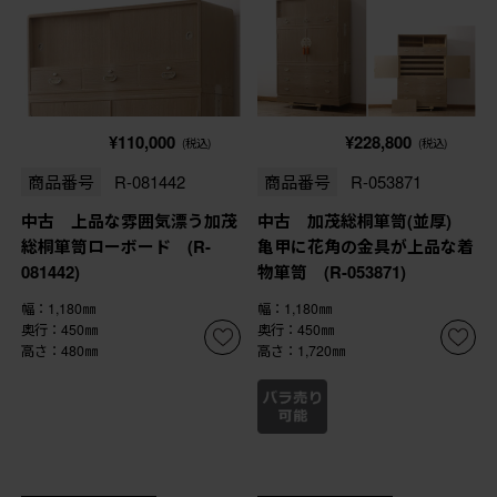
¥110,000
¥228,800
(税込)
(税込)
商品番号
R-081442
商品番号
R-053871
中古 上品な雰囲気漂う加茂
中古 加茂総桐箪笥(並厚)
総桐箪笥ローボード (R-
亀甲に花角の金具が上品な着
081442)
物箪笥 (R-053871)
幅：1,180㎜
幅：1,180㎜
奥行：450㎜
奥行：450㎜
高さ：480㎜
高さ：1,720㎜