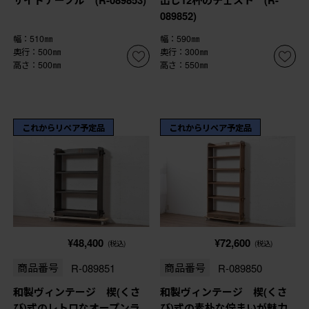
089852)
幅：510㎜
幅：590㎜
奥行：500㎜
奥行：300㎜
高さ：500㎜
高さ：550㎜
これからリペア予定品
これからリペア予定品
¥48,400
¥72,600
(税込)
(税込)
商品番号
R-089851
商品番号
R-089850
和製ヴィンテージ 楔(くさ
和製ヴィンテージ 楔(くさ
び)式のレトロなオープンラ
び)式の素朴な佇まいが魅力