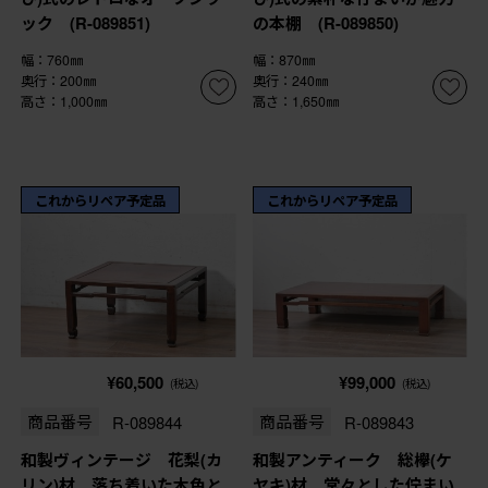
ック (R-089851)
の本棚 (R-089850)
幅：760㎜
幅：870㎜
奥行：200㎜
奥行：240㎜
高さ：1,000㎜
高さ：1,650㎜
これからリペア予定品
これからリペア予定品
¥60,500
¥99,000
(税込)
(税込)
商品番号
R-089844
商品番号
R-089843
和製ヴィンテージ 花梨(カ
和製アンティーク 総欅(ケ
リン)材 落ち着いた木色と
ヤキ)材 堂々とした佇まい