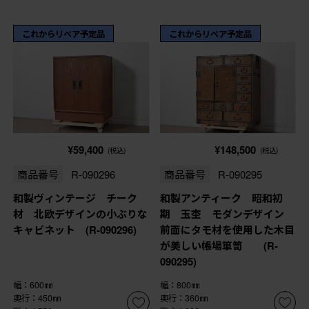
これからリペア予定品
これからリペア予定品
¥59,400
¥148,500
(税込)
(税込)
商品番号
R-090296
商品番号
R-090295
和製ヴィンテージ チーク
和製アンティーク 昭和初
材 北欧デザインの小ぶりな
期 玉杢 モダンデザイン
キャビネット (R-090296)
前面にタモ材を使用した木目
が美しい帳場箪笥 (R-
090295)
幅：600㎜
幅：800㎜
奥行：450㎜
奥行：360㎜