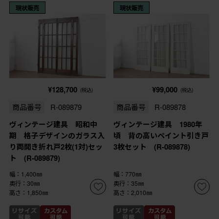
現状販売
現状販売
¥128,700
¥99,000
(税込)
(税込)
商品番号
R-089879
商品番号
R-089878
ヴィンテージ建具 昭和中
ヴィンテージ建具 1980年
期 格子デザインのガラス入
頃 背の高いペイント引き戸
り両開き折れ戸2枚(1対)セッ
3枚セット (R-089878)
ト (R-089879)
幅：1,400㎜
幅：770㎜
奥行：30㎜
奥行：35㎜
高さ：1,850㎜
高さ：2,010㎜