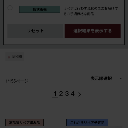
リペアは行わず現状のままお届けす
現状販売
るお手頃価格な商品
リセット
選択結果を表示する
昭和期
表示順選択
1/155ページ
>
1
2
3
4
高品質リペア済み品
これからリペア予定品