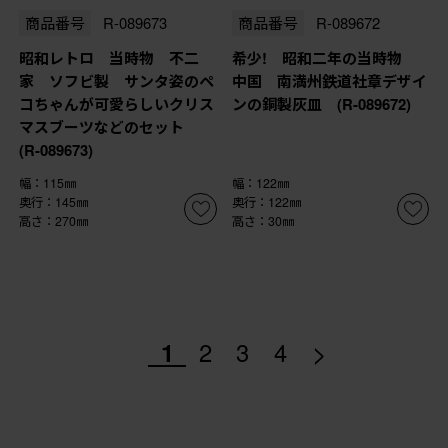
商品番号
R-089673
商品番号
R-089672
昭和レトロ 当時物 不二
希少! 昭和二年の当時物
家 ソフビ製 サンタ姿のペ
中国 南満州鉄道社章デザイ
コちゃんが可愛らしいクリス
ンの銅製灰皿 (R-089672)
マスブーツなどのセット
(R-089673)
幅：115㎜
幅：122㎜
奥行：145㎜
奥行：122㎜
高さ：270㎜
高さ：30㎜
>
1
2
3
4