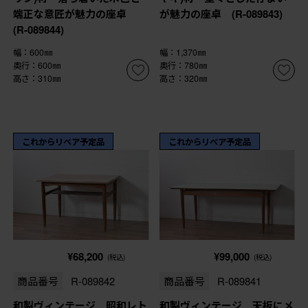
端正な意匠が魅力の座卓
が魅力の座卓 (R-089843)
(R-089844)
幅：600㎜
幅：1,370㎜
奥行：600㎜
奥行：780㎜
高さ：310㎜
高さ：320㎜
これからリペア予定品
これからリペア予定品
¥68,200
¥99,000
(税込)
(税込)
商品番号
R-089842
商品番号
R-089841
和製ヴィンテージ 昭和レト
和製ヴィンテージ 天板にメ