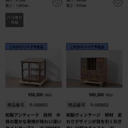
奥行：470㎜
奥行：380㎜
高さ：1,820㎜
高さ：530㎜
これからリペア予定品
これからリペア予定品
¥58,300
¥80,300
(税込)
(税込)
商品番号
R-089853
商品番号
R-089852
和製アンティーク 栓材 木
和製ヴィンテージ 桐材 変
目の豊かな表情が味わい深い
わりデザインが目を引く引き
サイドテーブル (R-089853)
出し12杯のチェスト (R-