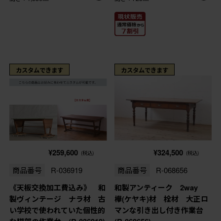
カスタムできます
カスタムできます
¥259,600
¥324,500
(税込)
(税込)
商品番号
R-036919
商品番号
R-068656
《天板交換加工費込み》 和
和製アンティーク 2way
製ヴィンテージ ナラ材 古
欅(ケヤキ)材 栓材 大正ロ
い学校で使われていた個性的
マンな引き出し付き作業台