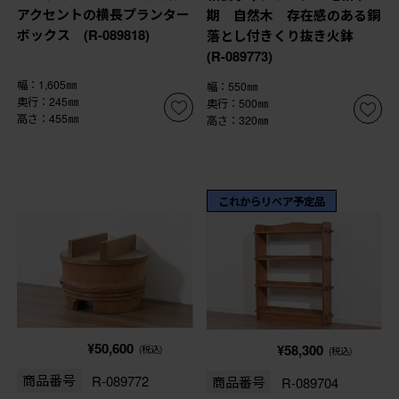
アクセントの横長プランター
期 自然木 存在感のある銅
ボックス (R-089818)
落とし付きくり抜き火鉢
(R-089773)
幅：1,605㎜
幅：550㎜
奥行：245㎜
奥行：500㎜
高さ：455㎜
高さ：320㎜
これからリペア予定品
¥50,600
¥58,300
(税込)
(税込)
商品番号
R-089772
商品番号
R-089704