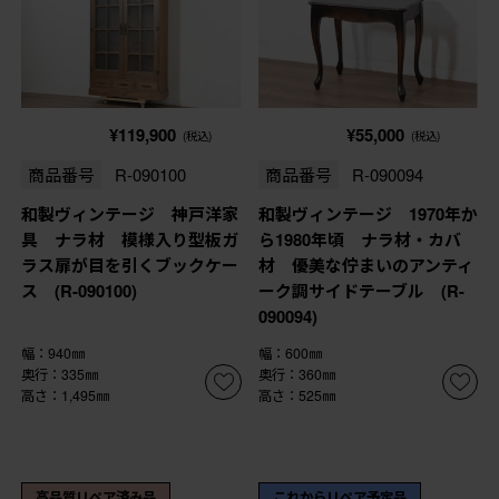
¥119,900
¥55,000
(税込)
(税込)
商品番号
R-090100
商品番号
R-090094
和製ヴィンテージ 神戸洋家
和製ヴィンテージ 1970年か
具 ナラ材 模様入り型板ガ
ら1980年頃 ナラ材・カバ
ラス扉が目を引くブックケー
材 優美な佇まいのアンティ
ス (R-090100)
ーク調サイドテーブル (R-
090094)
幅：940㎜
幅：600㎜
奥行：335㎜
奥行：360㎜
高さ：1,495㎜
高さ：525㎜
高品質リペア済み品
これからリペア予定品