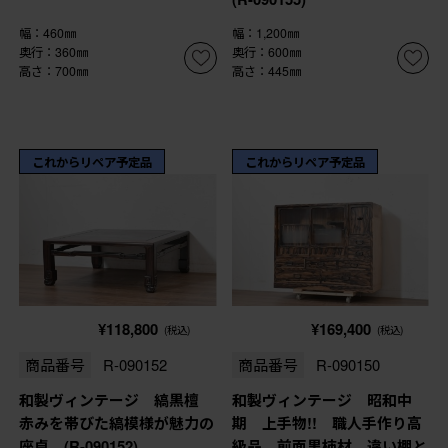
幅：460㎜
幅：1,200㎜
奥行：360㎜
奥行：600㎜
高さ：700㎜
高さ：445㎜
これからリペア予定品
これからリペア予定品
¥118,800
¥169,400
(税込)
(税込)
商品番号
R-090152
商品番号
R-090150
和製ヴィンテージ 縞黒檀
和製ヴィンテージ 昭和中
赤みを帯びた縞模様が魅力の
期 上手物!! 職人手作り高
座卓 (R-090152)
級品 前面黒柿材 違い棚と