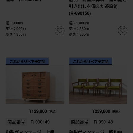
引き出しを備えた茶箪笥
(R-090150)
幅：900㎜
幅：1,000㎜
奥行：900㎜
奥行：380㎜
高さ：355㎜
高さ：805㎜
これからリペア予定品
これからリペア予定品
¥129,800
¥239,800
(税込)
(税込)
商品番号
R-090149
商品番号
R-090148
和製ヴィンテージ 上手
和製ヴィンテージ 昭和中