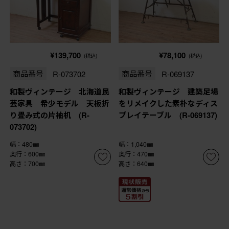
¥139,700
¥78,100
(税込)
(税込)
商品番号
R-073702
商品番号
R-069137
和製ヴィンテージ 北海道民
和製ヴィンテージ 建築足場
芸家具 希少モデル 天板折
をリメイクした素朴なディス
り畳み式の片袖机 (R-
プレイテーブル (R-069137)
073702)
幅：480㎜
幅：1,040㎜
奥行：600㎜
奥行：470㎜
高さ：700㎜
高さ：640㎜