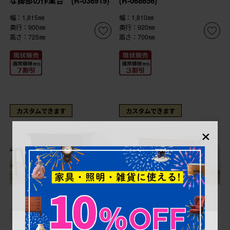
な脚部の作業台 (R-036919)
(R-068656)
幅：1,815㎜
幅：1,810㎜
奥行：900㎜
奥行：920㎜
高さ：725㎜
高さ：700㎜
カスタムできます
カスタムできます
×
¥198,000
¥138,600
(税込)
(税込)
商品番号
R-064534
商品番号
R-072721