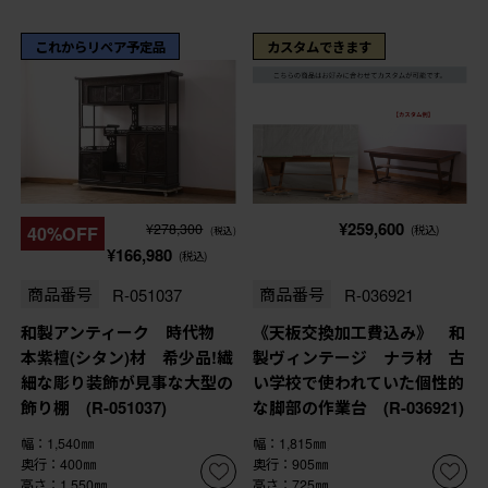
これからリペア予定品
カスタムできます
¥259,600
¥278,300
40%OFF
(税込)
(税込)
¥166,980
(税込)
商品番号
R-051037
商品番号
R-036921
和製アンティーク 時代物
《天板交換加工費込み》 和
本紫檀(シタン)材 希少品!繊
製ヴィンテージ ナラ材 古
細な彫り装飾が見事な大型の
い学校で使われていた個性的
飾り棚 (R-051037)
な脚部の作業台 (R-036921)
幅：1,540㎜
幅：1,815㎜
奥行：400㎜
奥行：905㎜
高さ：1,550㎜
高さ：725㎜