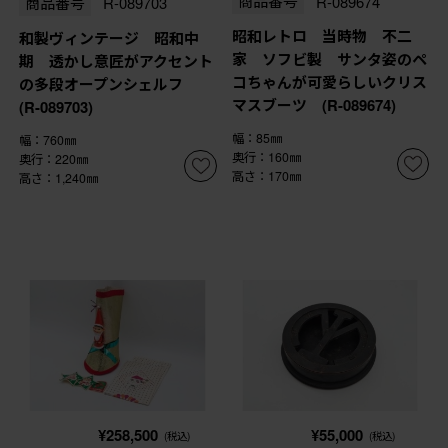
商品番号
R-089674
商品番号
R-089703
昭和レトロ 当時物 不二
和製ヴィンテージ 昭和中
家 ソフビ製 サンタ姿のペ
期 透かし意匠がアクセント
コちゃんが可愛らしいクリス
の多段オープンシェルフ
マスブーツ (R-089674)
(R-089703)
幅：85㎜
幅：760㎜
奥行：160㎜
奥行：220㎜
高さ：170㎜
高さ：1,240㎜
¥258,500
¥55,000
(税込)
(税込)