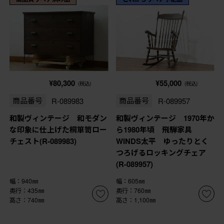
¥80,300
¥55,000
(税込)
(税込)
商品番号
R-089983
商品番号
R-089957
和製ヴィンテージ 和モダン
和製ヴィンテージ 1970年か
な印象に仕上げた桐箪笥ロー
ら1980年頃 飛騨家具
チェスト(R-089983)
WINDS太平 ゆったりとく
つろげるロッキングチェア
(R-089957)
幅：940㎜
幅：605㎜
奥行：435㎜
奥行：760㎜
高さ：740㎜
高さ：1,100㎜