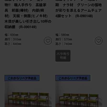
物!! 職人手作り 高級家
期 ナラ材 グリーンの張地
具 前面(欅材) 内部(桐
が彩りを添えるアームチェア
材) 天板・側面(ヒノキ材)
4脚セット (R-090148)
木目が美しい引き出し10杯の
収納棚 (R-090149)
幅：630㎜
幅：580㎜
奥行：310㎜
奥行：570㎜
高さ：640㎜
高さ：740㎜
これからリペア予定品
これからリペア予定品