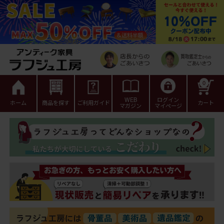
0
WEB
ログイン
ホーム
商品を探す
ご利用ガイド
カート
マガジン
マイページ