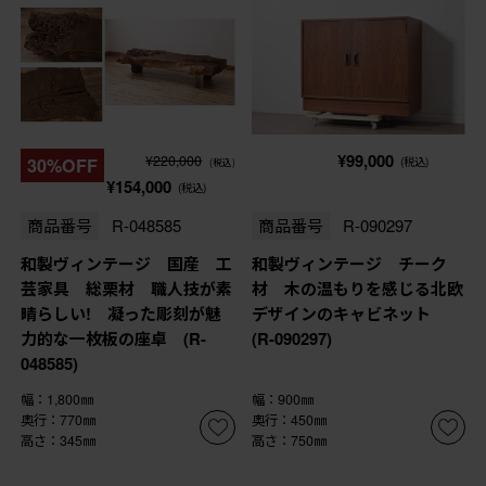
¥99,000
¥220,000
30%OFF
(税込)
(税込)
¥154,000
(税込)
商品番号
R-048585
商品番号
R-090297
和製ヴィンテージ 国産 工
和製ヴィンテージ チーク
芸家具 総栗材 職人技が素
材 木の温もりを感じる北欧
晴らしい! 凝った彫刻が魅
デザインのキャビネット
力的な一枚板の座卓 (R-
(R-090297)
048585)
幅：1,800㎜
幅：900㎜
奥行：770㎜
奥行：450㎜
高さ：345㎜
高さ：750㎜