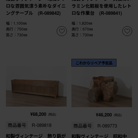
ロな雰囲気漂う素朴なダイニ
ラミン化粧板を使用したレト
ングテーブル (R-089842)
ロな作業台 (R-089841)
幅：1,100㎜
幅：1,820㎜
奥行：750㎜
奥行：670㎜
高さ：730㎜
高さ：730㎜
これからリペア予定品
¥68,200
¥46,200
(税込)
(税込)
商品番号
R-089818
商品番号
R-089773
和製ヴィンテージ 飾り鋲が
和製ヴィンテージ 昭和中