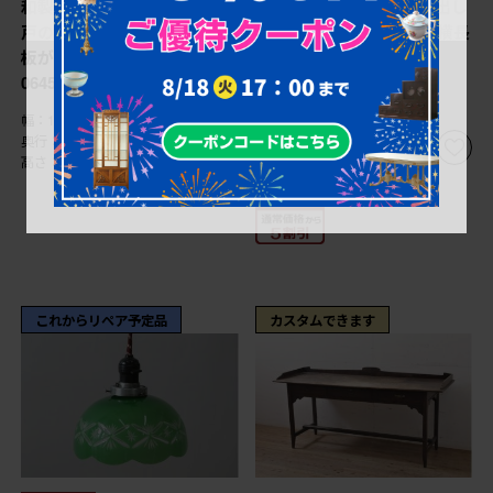
和製アンティーク 両面引き
和製アンティーク 引き出し
戸の収納付き! オーバル天
付き レトロな雰囲気の横長
板が可愛らしい作業台 (R-
作業台 (R-072721)
064534)
幅：1,230㎜
幅：1,450㎜
奥行：725㎜
奥行：580㎜
高さ：730㎜
高さ：780㎜
これからリペア予定品
カスタムできます