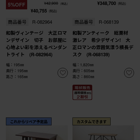
¥348,700
¥42,900
5%OFF
(税込)
(税込)
¥40,755
(税込)
商品番号
R-082964
商品番号
R-068139
和製ヴィンテージ 大正ロマ
和製アンティーク 総栗材
ンデザイン 切子 お部屋に
激レア 希少デザイン! 大
心地よい彩を添えるペンダン
正ロマンの雰囲気漂う横長デ
トライト (R-082964)
スク (R-068139)
幅：195㎜
幅：1,820㎜
奥行：195㎜
奥行：605㎜
高さ：165㎜
高さ：860㎜
これからリペア予定品
カスタムできます