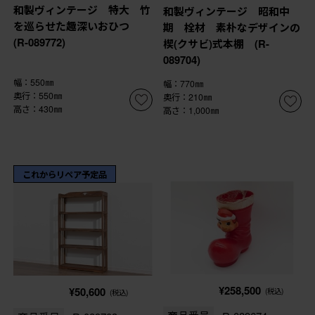
和製ヴィンテージ 特大 竹
和製ヴィンテージ 昭和中
を巡らせた趣深いおひつ
期 栓材 素朴なデザインの
(R-089772)
楔(クサビ)式本棚 (R-
089704)
幅：550㎜
幅：770㎜
奥行：550㎜
奥行：210㎜
高さ：430㎜
高さ：1,000㎜
これからリペア予定品
¥258,500
¥50,600
(税込)
(税込)