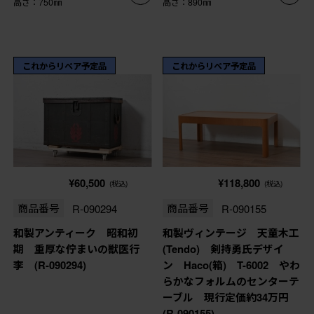
高さ：750㎜
高さ：890㎜
これからリペア予定品
これからリペア予定品
¥60,500
¥118,800
(税込)
(税込)
商品番号
R-090294
商品番号
R-090155
和製アンティーク 昭和初
和製ヴィンテージ 天童木工
期 重厚な佇まいの獣医行
(Tendo) 剣持勇氏デザイ
李 (R-090294)
ン Haco(箱) T-6002 やわ
らかなフォルムのセンターテ
ーブル 現行定価約34万円
(R-090155)