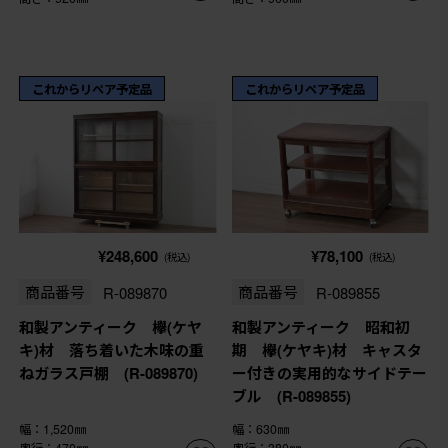
これからリペア予定品
これからリペア予定品
¥248,600
¥78,100
(税込)
(税込)
商品番号
R-089870
商品番号
R-089855
和製アンティーク 欅(ケヤ
和製アンティーク 昭和初
キ)材 落ち着いた木味の重
期 欅(ケヤキ)材 キャスタ
ねガラス戸棚 (R-089870)
ー付きの実用的なサイドテー
ブル (R-089855)
幅：1,520㎜
幅：630㎜