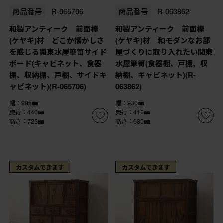
商品番号
R-065706
商品番号
R-063862
和製アンティーク 前面欅
和製アンティーク 前面欅
(ケヤキ)材 どこか懐かしさ
(ケヤキ)材 和モダンなお部
を感じる関東水屋箪笥サイド
屋づくりに取り入れたい関東
ボード(キャビネット、食器
水屋箪笥(食器棚、戸棚、収
棚、収納棚、戸棚、サイドキ
納棚、キャビネット)(R-
ャビネット)(R-065706)
063862)
幅：995㎜
幅：930㎜
奥行：440㎜
奥行：410㎜
高さ：725㎜
高さ：680㎜
カスタムできます
カスタムできます