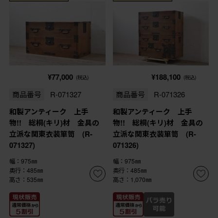
¥77,000
¥188,100
(税込)
(税込)
商品番号
R-071327
商品番号
R-071326
和製アンティーク 上手
和製アンティーク 上手
物!! 総桐(キリ)材 金具の
物!! 総桐(キリ)材 金具の
立派な関東衣装箪笥 (R-
立派な関東衣装箪笥 (R-
071327)
071326)
幅：975㎜
幅：975㎜
奥行：485㎜
奥行：485㎜
高さ：535㎜
高さ：1,070㎜