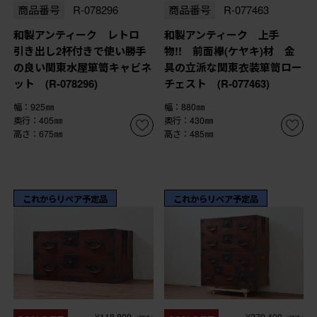
商品番号
R-078296
商品番号
R-077463
和製アンティーク レトロ
和製アンティーク 上手
引き出し2杯付きで使い勝手
物!! 前面欅(ケヤキ)材 金
の良い関東水屋箪笥キャビネ
具の立派な関東衣装箪笥ロー
ット (R-078296)
チェスト (R-077463)
幅：925㎜
幅：880㎜
奥行：405㎜
奥行：430㎜
高さ：675㎜
高さ：485㎜
これからリペア予定品
これからリペア予定品
¥118,800
¥279,400