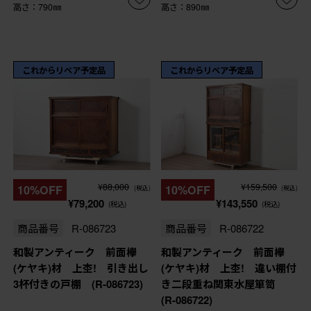
高さ：790㎜
高さ：890㎜
これからリペア予定品
これからリペア予定品
¥88,000
¥159,500
10%OFF
10%OFF
(税込)
(税込)
¥79,200
¥143,550
(税込)
(税込)
商品番号
R-086723
商品番号
R-086722
和製アンティーク 前面欅
和製アンティーク 前面欅
(ケヤキ)材 上杢! 引き出し
(ケヤキ)材 上杢! 違い棚付
3杯付きの戸棚 (R-086723)
き二段重ね関東水屋箪笥
(R-086722)