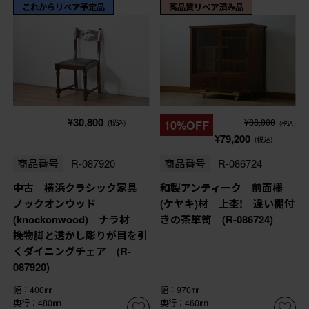
これからリペア予定品
高品質リペア済み品
¥30,800
¥88,000
(税込)
10%OFF
(税込)
¥79,200
(税込)
商品番号
R-087920
商品番号
R-086724
中古 横浜クラシック家具
和製アンティーク 前面欅
ノックオンウッド
(ケヤキ)材 上杢! 違い棚付
(knockonwood) ナラ材
きの茶箪笥 (R-086724)
挽物脚と透かし彫りが目を引
くダイニングチェア (R-
087920)
幅：400㎜
幅：970㎜
奥行：480㎜
奥行：460㎜