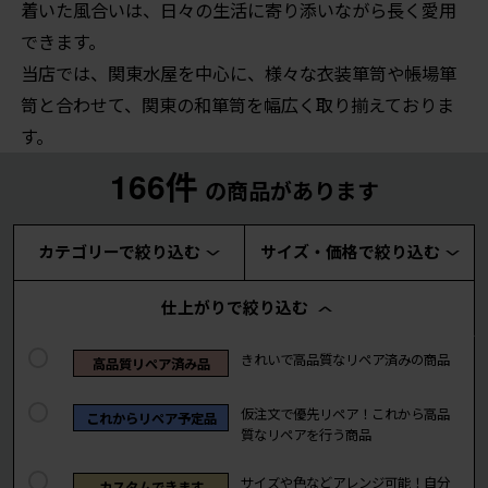
着いた風合いは、日々の生活に寄り添いながら長く愛用
できます。
当店では、関東水屋を中心に、様々な衣装箪笥や帳場箪
笥と合わせて、関東の和箪笥を幅広く取り揃えておりま
す。
166件
の商品があります
カテゴリーで絞り込む
サイズ・価格で絞り込む
仕上がりで絞り込む
きれいで高品質なリペア済みの商品
高品質リペア済み品
仮注文で優先リペア！これから高品
これからリペア予定品
質なリペアを行う商品
サイズや色などアレンジ可能！自分
カスタムできます