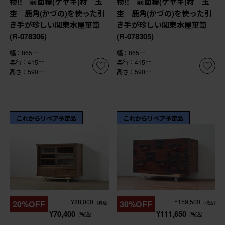
物!! 前面欅(ケヤキ)材 玉
物!! 前面欅(ケヤキ)材 玉
杢 鹿角(かづの)を使った引
杢 鹿角(かづの)を使った引
き手が珍しい関東水屋箪笥
き手が珍しい関東水屋箪笥
(R-078306)
(R-078305)
幅：865㎜
幅：865㎜
奥行：415㎜
奥行：415㎜
高さ：590㎜
高さ：590㎜
これからリペア予定品
これからリペア予定品
¥88,000
¥159,500
20%OFF
30%OFF
(税込)
(税込)
¥70,400
¥111,650
(税込)
(税込)