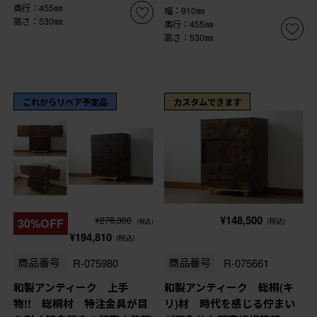
奥行：455㎜
幅：910㎜
高さ：530㎜
奥行：455㎜
高さ：530㎜
これからリペア予定品
カスタムできます
¥148,500
¥278,300
30%OFF
(税込)
(税込)
¥194,810
(税込)
商品番号
R-075980
商品番号
R-075661
和製アンティーク 上手
和製アンティーク 総桐(キ
物!! 総桐材 特注金具が目
リ)材 時代を感じる佇まい