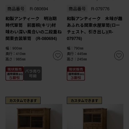
商品番号
R-080694
商品番号
R-079776
和製アンティーク 明治期
和製アンティーク 木味が趣
時代箪笥 前面桐(キリ)材
あふれる関東水屋箪笥(ロー
味わい深い風合いの二段重ね
チェスト、引き出し)(R-
関東衣装箪笥 (R-080694)
079776)
幅：900㎜
幅：790㎜
奥行：410㎜
奥行：445㎜
高さ：985㎜
高さ：245㎜
カスタムできます
カスタムできます