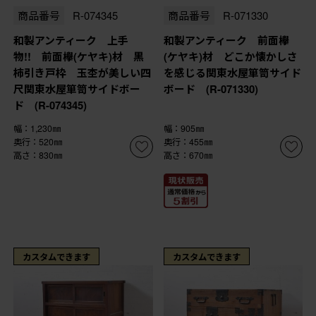
商品番号
R-074345
商品番号
R-071330
和製アンティーク 上手
和製アンティーク 前面欅
物!! 前面欅(ケヤキ)材 黒
(ケヤキ)材 どこか懐かしさ
柿引き戸枠 玉杢が美しい四
を感じる関東水屋箪笥サイド
尺関東水屋箪笥サイドボー
ボード (R-071330)
ド (R-074345)
幅：1,230㎜
幅：905㎜
奥行：520㎜
奥行：455㎜
高さ：830㎜
高さ：670㎜
カスタムできます
カスタムできます