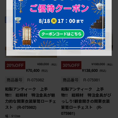
これからリペア予定品
これからリペア予定品
¥88,000
¥198,000
20%OFF
30%OFF
(税込)
(税込)
¥70,400
¥138,600
(税込)
(税込)
商品番号
R-075982
商品番号
R-075981
和製アンティーク 上手
和製アンティーク 上手
物!! 総桐材 特注金具が魅
物!! 総桐材 特注金具がび
力的な関東衣装箪笥ローチェ
っしり!観音開きの関東衣装
スト (R-075982)
箪笥ローチェスト (R-
075981)
幅：910㎜