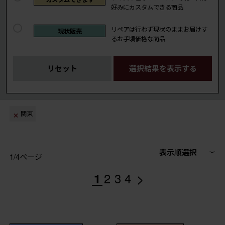
好みにカスタムできる商品
リペアは行わず現状のままお届けす
現状販売
るお手頃価格な商品
リセット
選択結果を表示する
関東
表示順選択
1/4ページ
>
1
2
3
4