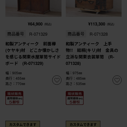
¥64,900
¥113,300
(税込)
(税込)
商品番号
R-071329
商品番号
R-071328
和製アンティーク 前面欅
和製アンティーク 上手
(ケヤキ)材 どこか懐かしさ
物!! 総桐(キリ)材 金具の
を感じる関東水屋箪笥サイド
立派な関東衣装箪笥 (R-
ボード (R-071329)
071328)
幅：905㎜
幅：975㎜
奥行：455㎜
奥行：485㎜
高さ：770㎜
高さ：535㎜
カスタムできます
カスタムできます