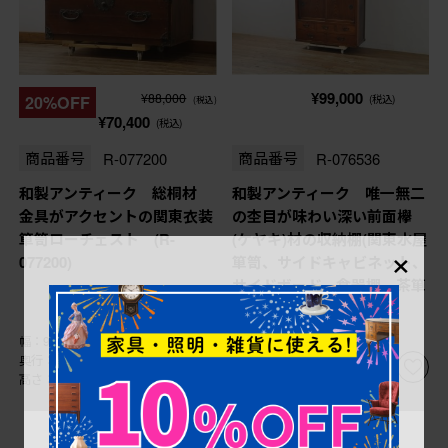
¥99,000
¥88,000
20%OFF
(税込)
(税込)
¥70,400
(税込)
商品番号
R-077200
商品番号
R-076536
和製アンティーク 総桐材
和製アンティーク 唯一無二
金具がアクセントの関東衣装
の杢目が味わい深い前面欅
箪笥ローチェスト (R-
(ケヤキ)材の収納棚(関東水屋
×
077200)
箪笥、サイドキャビネット、
サイドボード、食器棚、茶箪
笥、戸棚)(R-076536)
幅：910㎜
幅：900㎜
奥行：455㎜
奥行：370㎜
高さ：530㎜
高さ：985㎜