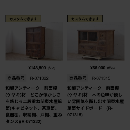
カスタムできます
カスタムできます
¥148,500
¥66,000
(税込)
(税込)
商品番号
R-071322
商品番号
R-071315
和製アンティーク 前面欅
和製アンティーク 前面欅
(ケヤキ)材 どこか懐かしさ
(ケヤキ)材 木の色味が優し
を感じる二段重ね関東水屋箪
い雰囲気を醸し出す関東水屋
笥(キャビネット、茶箪笥、
箪笥サイドボード (R-
食器棚、収納棚、戸棚、重ね
071315)
タンス)(R-071322)