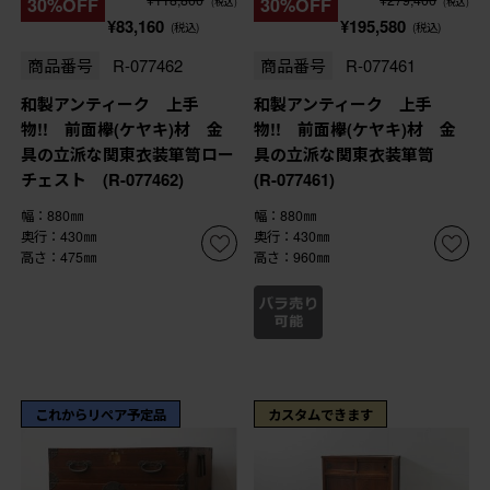
30%OFF
30%OFF
(税込)
(税込)
¥83,160
¥195,580
(税込)
(税込)
商品番号
R-077462
商品番号
R-077461
和製アンティーク 上手
和製アンティーク 上手
物!! 前面欅(ケヤキ)材 金
物!! 前面欅(ケヤキ)材 金
具の立派な関東衣装箪笥ロー
具の立派な関東衣装箪笥
チェスト (R-077462)
(R-077461)
幅：880㎜
幅：880㎜
奥行：430㎜
奥行：430㎜
高さ：475㎜
高さ：960㎜
これからリペア予定品
カスタムできます