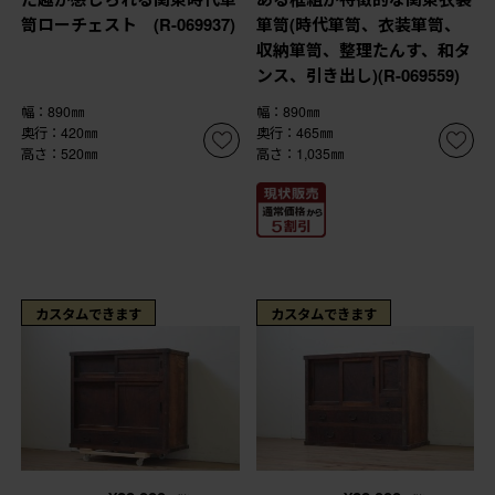
笥ローチェスト (R-069937)
箪笥(時代箪笥、衣装箪笥、
収納箪笥、整理たんす、和タ
ンス、引き出し)(R-069559)
幅：890㎜
幅：890㎜
奥行：420㎜
奥行：465㎜
高さ：520㎜
高さ：1,035㎜
カスタムできます
カスタムできます