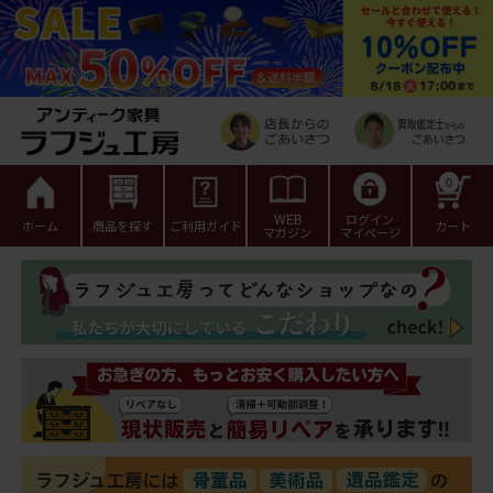
0
WEB
ログイン
ホーム
商品を探す
ご利用ガイド
カート
マガジン
マイページ