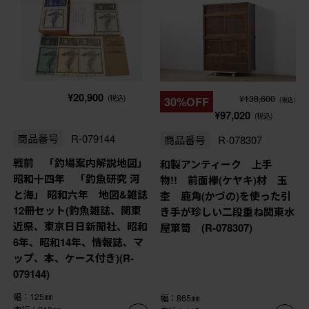
¥20,900
¥138,600
(税込)
30%OFF
(税込)
¥97,020
(税込)
商品番号
R-079144
商品番号
R-078307
戦前 「釣場案内解説地図」
和製アンティーク 上手
昭和十四年 「釣魚研究 河
物!! 前面欅(ケヤキ)材 玉
と海」 昭和六年 地図&雑誌
杢 鹿角(かづの)を使った引
12冊セット(釣魚雑誌、関東
き手が珍しい二段重ね関東水
近県、東京日日新聞社、昭和
屋箪笥 (R-078307)
6年、昭和14年、情報誌、マ
ップ、本、ケース付き)(R-
079144)
幅：125㎜
幅：865㎜