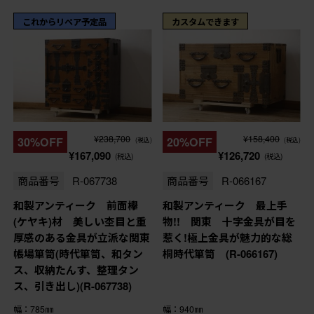
これからリペア予定品
カスタムできます
¥238,700
¥158,400
30%OFF
20%OFF
(税込)
(税込)
¥167,090
¥126,720
(税込)
(税込)
商品番号
R-067738
商品番号
R-066167
和製アンティーク 前面欅
和製アンティーク 最上手
(ケヤキ)材 美しい杢目と重
物!! 関東 十字金具が目を
厚感のある金具が立派な関東
惹く!極上金具が魅力的な総
帳場箪笥(時代箪笥、和タン
桐時代箪笥 (R-066167)
ス、収納たんす、整理タン
ス、引き出し)(R-067738)
幅：785㎜
幅：940㎜