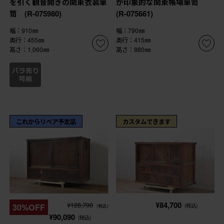
を引く観音開きの関東衣装箪
が印象的な関東帳場箪笥
笥 (R-075980)
(R-075661)
幅：910㎜
幅：790㎜
奥行：455㎜
奥行：415㎜
高さ：1,060㎜
高さ：880㎜
これからリペア予定品
カスタムできます
¥84,700
¥128,700
30%OFF
(税込)
(税込)
¥90,090
(税込)