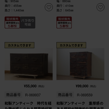
幅：905㎜
幅：880㎜
奥行：455㎜
奥行：410㎜
高さ：1,440㎜
高さ：645㎜
カスタムできます
カスタムできます
¥55,000
¥99,000
(税込)
(税込)
商品番号
R-069937
商品番号
R-069559
和製アンティーク 時代を経
和製アンティーク 重厚感の
た趣が感じられる関東時代箪
ある框組が特徴的な関東衣装