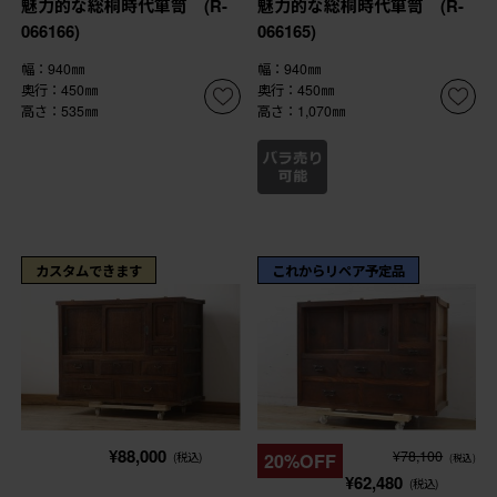
魅力的な総桐時代箪笥 (R-
魅力的な総桐時代箪笥 (R-
066166)
066165)
幅：940㎜
幅：940㎜
奥行：450㎜
奥行：450㎜
高さ：535㎜
高さ：1,070㎜
カスタムできます
これからリペア予定品
¥88,000
¥78,100
(税込)
20%OFF
(税込)
¥62,480
(税込)