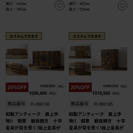
奥行：430㎜
奥行：450㎜
高さ：785㎜
高さ：535㎜
カスタムできます
カスタムできます
¥258,500
¥398,200
20%OFF
20%OFF
(税込)
(税込)
¥206,800
¥318,560
(税込)
(税込)
商品番号
R-066166
商品番号
R-066165
和製アンティーク 最上手
和製アンティーク 最上手
物!! 関東 観音開き 十字
物!! 関東 観音開き 十字
金具が目を惹く!極上金具が
金具が目を惹く!極上金具が