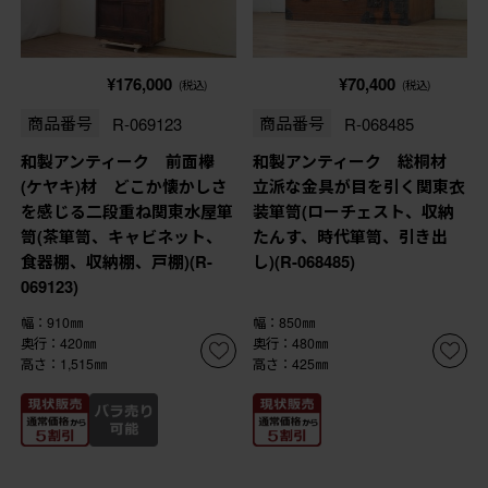
¥176,000
¥70,400
(税込)
(税込)
商品番号
R-069123
商品番号
R-068485
和製アンティーク 前面欅
和製アンティーク 総桐材
(ケヤキ)材 どこか懐かしさ
立派な金具が目を引く関東衣
を感じる二段重ね関東水屋箪
装箪笥(ローチェスト、収納
笥(茶箪笥、キャビネット、
たんす、時代箪笥、引き出
食器棚、収納棚、戸棚)(R-
し)(R-068485)
069123)
幅：910㎜
幅：850㎜
奥行：420㎜
奥行：480㎜
高さ：1,515㎜
高さ：425㎜