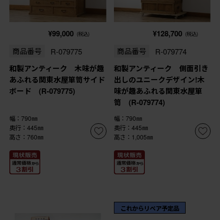
¥99,000
¥128,700
(税込)
(税込)
商品番号
R-079775
商品番号
R-079774
和製アンティーク 木味が趣
和製アンティーク 側面引き
あふれる関東水屋箪笥サイド
出しのユニークデザイン!木
ボード (R-079775)
味が趣あふれる関東水屋箪
笥 (R-079774)
幅：790㎜
幅：790㎜
奥行：445㎜
奥行：445㎜
高さ：760㎜
高さ：1,005㎜
これからリペア予定品