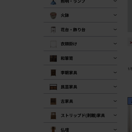
照明・ランプ
火鉢
花台・飾り台
衣類掛け
和箪笥
1
李朝家具
民芸家具
古家具
ストリップド(剥離)家具
仏壇