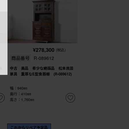
¥278,300
(税込)
商品番号
R-089612
A
中古 美品 希少な絶版品 松本民芸
家具 重厚なE型食器棚 (R-089612)
幅：940㎜
奥行：410㎜
高さ：1,760㎜
これからリペア予定品