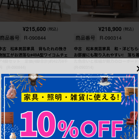
¥215,600
¥218,900
(税込)
(税込)
商品番号
R-090844
商品番号
R-090314
中古 松本民芸家具 背もたれの挽き
中古 松本民芸家具 和・洋どちら
物加工がお洒落な#49A型ワイコムチェ
お部屋にも取り入れやすい! 落ち
ア4脚セット 定価(4脚合計)約42万8千
た色合いと框組が魅力のローボー
円 (R-090844)
(R-090314)
幅：550㎜
幅：1,200㎜
奥行：445㎜
奥行：440㎜
高さ：825㎜
高さ：450㎜
これからリペア予定品
これからリペア予定品