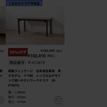
これからリペア予定品
¥146,300
税込)
30%OFF
(税込)
¥102,410
(税込)
商品番号
R-072875
希
和製ヴィンテージ 松本民芸家具 希
イ
少モデル ナラ材 シンプルなデザイ
ンで使いやすいワークデスク (R-
072875)
幅：1,365㎜
奥行：600㎜
高さ：670㎜