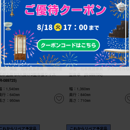
¥451,000
¥139,700
(税込)
(税込)
商品番号
R-089725
商品番号
R-089700
中古 美品 松本民芸家具 挽物の意
中古 松本民芸家具 クラシカルな
匠が上品な3人掛けD型布張りイス
型食卓 (R-089700)
(R-089725)
幅：1,540㎜
幅：1,360㎜
奥行：640㎜
奥行：840㎜
高さ：950㎜
高さ：710㎜
これからリペア予定品
これからリペア予定品