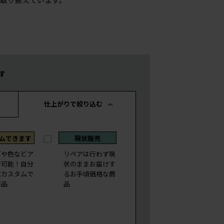
す
仕上がりで絞り込む
ムできます
現状販売
ズや色などア
リペアは行わず現
ジ可能！自分
状のままお届けす
にカスタムで
るお手頃価格な商
商品
品