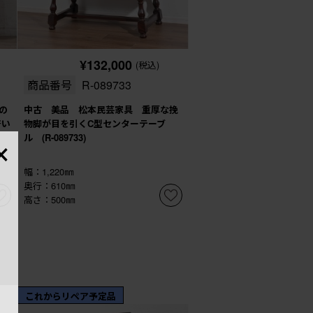
¥132,000
(税込)
商品番号
R-089733
の
中古 美品 松本民芸家具 重厚な挽
着い
物脚が目を引くC型センターテーブ
×
ド
ル (R-089733)
幅：1,220㎜
奥行：610㎜
高さ：500㎜
これからリペア予定品