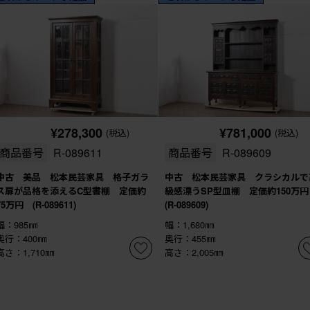
¥278,300
¥781,000
(税込)
(税込)
商品番号
R-089611
商品番号
R-089609
中古 美品 松本民芸家具 格子ガラ
中古 松本民芸家具 クラシカルで
ス扉が品格を添えるC型書棚 定価約
級感漂うSP型皿棚 定価約150万
75万円 (R-089611)
(R-089609)
幅：985㎜
幅：1,680㎜
奥行：400㎜
奥行：455㎜
高さ：1,710㎜
高さ：2,005㎜