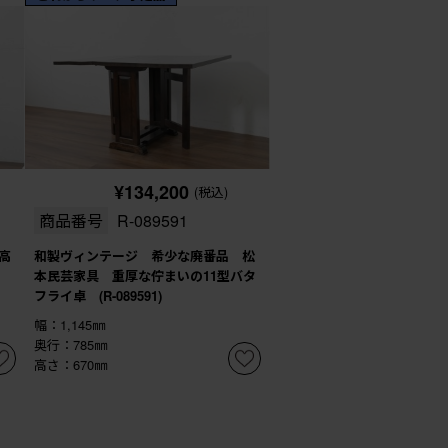
¥134,200
(税込)
商品番号
R-089591
高
和製ヴィンテージ 希少な廃番品 松
円
本民芸家具 重厚な佇まいの11型バタ
フライ卓 (R-089591)
幅：1,145㎜
奥行：785㎜
高さ：670㎜