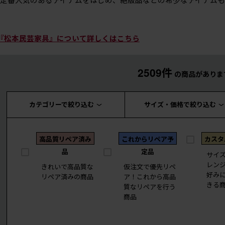
『松本民芸家具』について詳しくはこちら
2509件
の商品がありま
カテゴリーで絞り込む
サイズ・価格で絞り込む
高品質リペア済み
これからリペア予
カスタ
品
定品
サイ
レン
きれいで高品質な
仮注文で優先リペ
好み
リペア済みの商品
ア！これから高品
きる
質なリペアを行う
商品