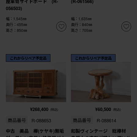
屋箪笥サイドボード (R-
(R-061566)
056503)
幅：1,545㎜
幅：1,635㎜
奥行：455㎜
奥行：840㎜
高さ：850㎜
高さ：705㎜
これからリペア予定品
これからリペア予定品
¥268,400
¥60,500
(税込)
(税込)
商品番号
R-088653
商品番号
R-088614
中古 美品 欅(ケヤキ)無垢
和製ヴィンテージ 総欅材