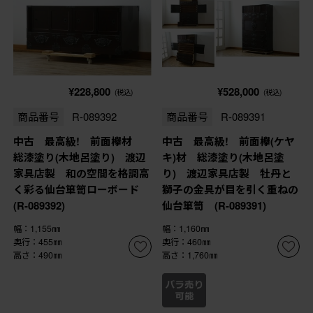
¥228,800
¥528,000
(税込)
(税込)
商品番号
R-089392
商品番号
R-089391
中古 最高級! 前面欅材
中古 最高級! 前面欅(ケヤ
総漆塗り(木地呂塗り) 渡辺
キ)材 総漆塗り(木地呂塗
家具店製 和の空間を格調高
り) 渡辺家具店製 牡丹と
く彩る仙台箪笥ローボード
獅子の金具が目を引く重ねの
(R-089392)
仙台箪笥 (R-089391)
幅：1,155㎜
幅：1,160㎜
奥行：455㎜
奥行：460㎜
高さ：490㎜
高さ：1,760㎜