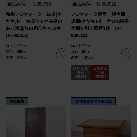
商品番号
R-089056
商品番号
R-089052
和製アンティーク 総欅(ケ
アンティーク建具 明治期
ヤキ)材 大振りで存在感の
総欅(ケヤキ)材 きつね格子
ある漆塗りの角形ちゃぶ台
が目を引く蔵戸1枚 (R-
(R-089056)
089052)
幅：1,180㎜
幅：1,020㎜
奥行：895㎜
奥行：50㎜
高さ：340㎜
高さ：1,855㎜
現状販売
これからリペア予定品