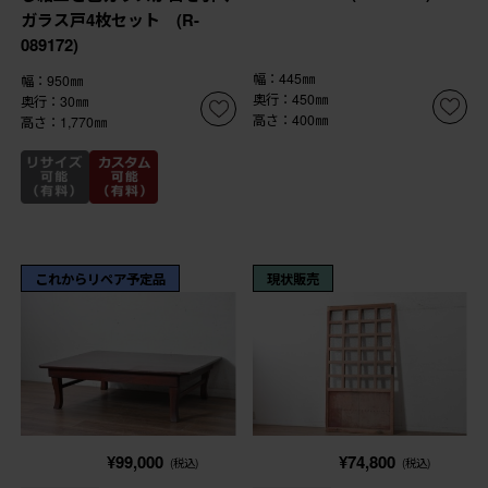
ガラス戸4枚セット (R-
089172)
幅：445㎜
幅：950㎜
奥行：450㎜
奥行：30㎜
高さ：400㎜
高さ：1,770㎜
これからリペア予定品
現状販売
¥99,000
¥74,800
(税込)
(税込)