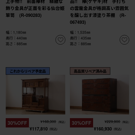
上手物!! 前面欅材 精緻な
品!! 欅(ケヤキ)材 手打ち
飾り金具が正面を彩る仙台姫
の雲龍金具が格調高い雰囲気
箪笥 (R-090283)
を醸し出す漆塗り茶棚 (R-
067493)
幅：1,180㎜
幅：1,535㎜
奥行：440㎜
奥行：435㎜
高さ：885㎜
高さ：885㎜
これからリペア予定品
高品質リペア済み品
¥168,300
¥229,900
30%OFF
30%OFF
(税込)
(税込)
¥117,810
¥160,930
(税込)
(税込)