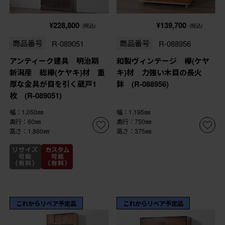
¥228,800
¥139,700
(税込)
(税込)
商品番号
R-089051
商品番号
R-088956
アンティーク建具 明治期
和製ヴィンテージ 欅(ケヤ
新潟産 総欅(ケヤキ)材 重
キ)材 力強い木目の長火
厚な金具が目を引く蔵戸1
鉢 (R-088956)
枚 (R-089051)
幅：1,050㎜
幅：1,195㎜
奥行：60㎜
奥行：750㎜
高さ：1,860㎜
高さ：375㎜
これからリペア予定品
これからリペア予定品