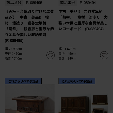
商品番号
R-089495
商品番号
R-089494
《天板・台輪取り付け加工費
中古 美品!! 岩谷堂箪笥
込み》 中古 美品!! 欅
「菊幸」 欅材 漆塗り 力
材 漆塗り 岩谷堂箪笥
強い木目と重厚な金具が美し
「菊幸」 観音扉と重厚な飾
いローボード (R-089494)
り金具が美しい収納箪笥
(R-089495)
幅：1,670㎜
幅：1,670㎜
奥行：450㎜
奥行：450㎜
高さ：740㎜
高さ：340㎜
これからリペア予定品
これからリペア予定品