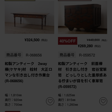
¥324,500
¥448,800
(税込)
40%OFF
(税込)
¥269,280
(税込)
商品番号
R-068656
商品番号
R-059572
和製アンティーク 2way
和製アンティーク 前面欅
欅(ケヤキ)材 栓材 大正ロ
材 引き出し付き 岩谷堂箪
マンな引き出し付き作業台
笥 どっしりとした重厚感あ
(R-068656)
る佇まいが目を引く車箪笥
(R-059572)
幅：1,810㎜
幅：1,625㎜
奥行：920㎜
奥行：815㎜
高さ：700㎜
高さ：1,260㎜