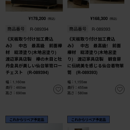
¥178,200
¥168,300
(税込)
(税込)
商品番号
R-089394
商品番号
R-089393
《天板取り付け加工費込
《天板取り付け加工費込
み》 中古 最高級 前面欅
み》 中古 最高級! 前面
材 総漆塗り(木地呂塗り)
欅材 総漆塗り(木地呂塗
渡辺家具店製 欅の木目と牡
り) 渡辺家具店製 観音扉
丹金具が美しい仙台箪笥ロー
に伝統美を感じる仙台着物箪
チェスト (R-089394)
笥 (R-089393)
幅：1,160㎜
幅：1,155㎜
奥行：460㎜
奥行：455㎜
高さ：690㎜
高さ：580㎜
これからリペア予定品
これからリペア予定品