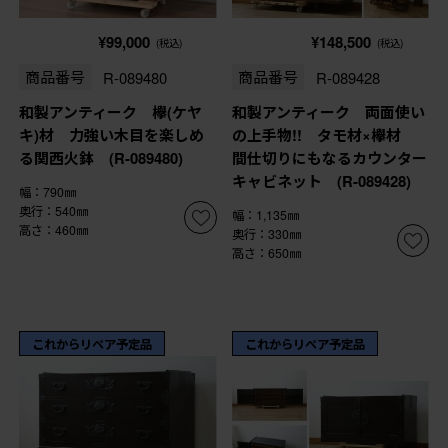
¥99,000
¥148,500
(税込)
(税込)
商品番号
R-089480
商品番号
R-089428
和製アンティーク 欅(ケヤ
和製アンティーク 両面使い
キ)材 力強い木目を楽しめ
の上手物!! タモ材×欅材
る関西火鉢 (R-089480)
間仕切りにもなるカウンター
キャビネット (R-089428)
幅：790㎜
奥行：540㎜
幅：1,135㎜
高さ：460㎜
奥行：330㎜
高さ：650㎜
これからリペア予定品
これからリペア予定品