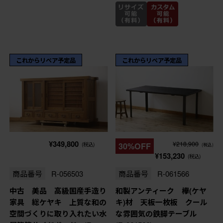
これからリペア予定品
これからリペア予定品
¥349,800
¥218,900
(税込)
30%OFF
(税込)
¥153,230
(税込)
商品番号
R-056503
商品番号
R-061566
中古 美品 高級国産手造り
和製アンティーク 欅(ケヤ
家具 総ケヤキ 上質な和の
キ)材 天板一枚板 クール
空間づくりに取り入れたい水
な雰囲気の鉄脚テーブル