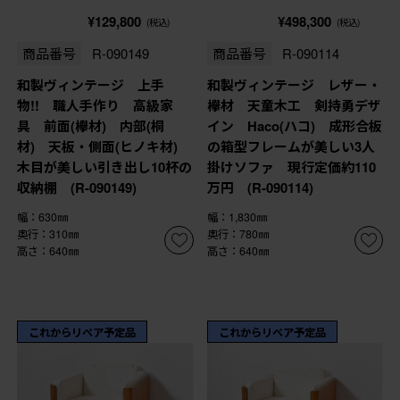
¥129,800
¥498,300
(税込)
(税込)
商品番号
R-090149
商品番号
R-090114
和製ヴィンテージ 上手
和製ヴィンテージ レザー・
物!! 職人手作り 高級家
欅材 天童木工 剣持勇デザ
具 前面(欅材) 内部(桐
イン Haco(ハコ) 成形合板
材) 天板・側面(ヒノキ材)
の箱型フレームが美しい3人
木目が美しい引き出し10杯の
掛けソファ 現行定価約110
収納棚 (R-090149)
万円 (R-090114)
幅：630㎜
幅：1,830㎜
奥行：310㎜
奥行：780㎜
高さ：640㎜
高さ：640㎜
これからリペア予定品
これからリペア予定品