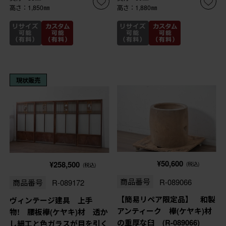
高さ：1,850㎜
高さ：1,880㎜
現状販売
¥50,600
¥258,500
(税込)
(税込)
商品番号
R-089066
商品番号
R-089172
【簡易リペア限定品】 和製
ヴィンテージ建具 上手
アンティーク 欅(ケヤキ)材
物! 腰板欅(ケヤキ)材 透か
の重厚な臼 (R-089066)
し細工と色ガラスが目を引く