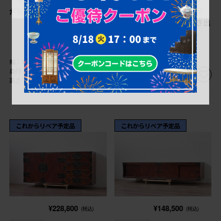
が魅力の座卓 (R-089843)
漆塗り 岩谷堂箪笥 「菊
幸」 観音扉と大小の引き出
しを備えたチェスト (R-
089496)
幅：1,370㎜
幅：1,670㎜
奥行：780㎜
奥行：450㎜
高さ：320㎜
高さ：690㎜
これからリペア予定品
これからリペア予定品
¥228,800
¥148,500
(税込)
(税込)