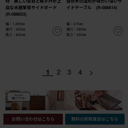
材 美しい杢目と格子戸が上
自然木の造形が味わい深いサ
品な水屋箪笥サイドボード
イドテーブル (R-088614)
(R-088653)
幅：1,495㎜
幅：415㎜
奥行：450㎜
奥行：380㎜
高さ：845㎜
高さ：450㎜
>
1
2
3
4
お問い合わせはこちら
無料の買取査定はこちら