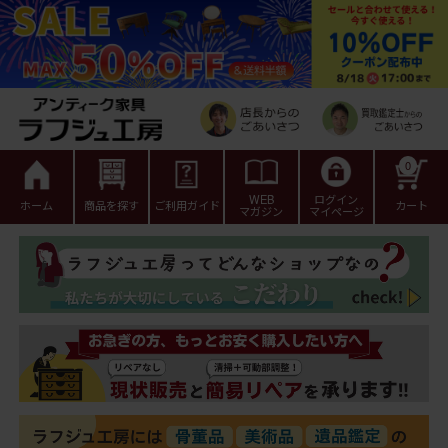
0
WEB
ログイン
ホーム
商品を探す
ご利用ガイド
カート
マガジン
マイページ