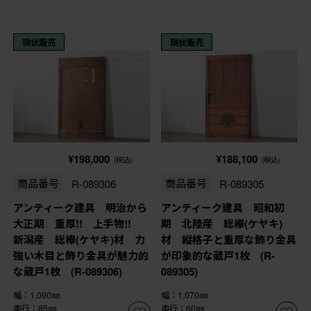
現状販売
現状販売
¥198,000
¥188,100
(税込)
(税込)
商品番号
R-089306
商品番号
R-089305
アンティーク建具 明治から
アンティーク建具 昭和初
大正期 重厚!! 上手物!!
期 北陸産 総欅(ケヤキ)
新潟産 総欅(ケヤキ)材 力
材 縦格子と重厚な飾り金具
強い木目と飾り金具が魅力的
が印象的な蔵戸1枚 (R-
な蔵戸1枚 (R-089306)
089305)
幅：1,090㎜
幅：1,070㎜
奥行：85㎜
奥行：60㎜