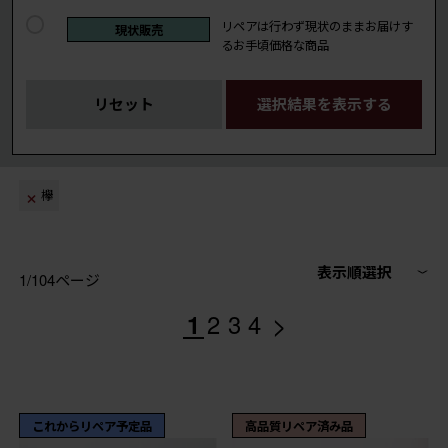
リペアは行わず現状のままお届けす
現状販売
るお手頃価格な商品
リセット
選択結果を表示する
欅
表示順選択
1/104ページ
>
1
2
3
4
これからリペア予定品
高品質リペア済み品