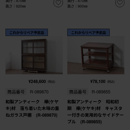
奥行：470㎜
奥行：470㎜
高さ：920㎜
高さ：900㎜
これからリペア予定品
これからリペア予定品
¥248,600
¥78,100
(税込)
(税込)
商品番号
R-089870
商品番号
R-089855
和製アンティーク 欅(ケヤ
和製アンティーク 昭和初
キ)材 落ち着いた木味の重
期 欅(ケヤキ)材 キャスタ
ねガラス戸棚 (R-089870)
ー付きの実用的なサイドテー
ブル (R-089855)