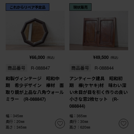
これからリペア予定品
現状販売
¥66,000
¥49,500
(税込)
(税込)
商品番号
R-088847
商品番号
R-088844
和製ヴィンテージ 昭和中
アンティーク建具 昭和初
期 希少デザイン 欅材 面
期 欅(ケヤキ)材 味わい深
取り鏡が上品な八角ウォール
い木目が目を引く作りの良い
ミラー (R-088847)
小さな窓2枚セット (R-
088844)
幅：345㎜
幅：365㎜
奥行：20㎜
奥行：30㎜
高さ：345㎜
高さ：620㎜