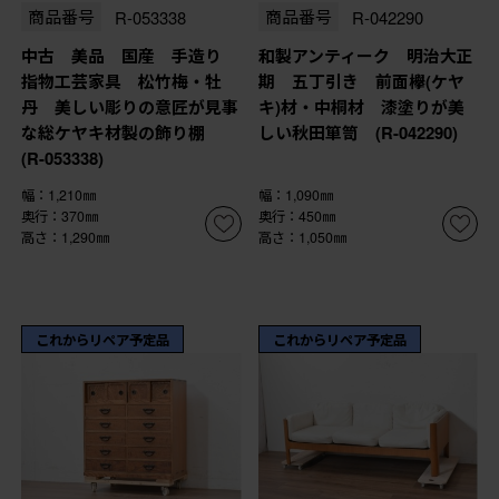
商品番号
R-053338
商品番号
R-042290
中古 美品 国産 手造り
和製アンティーク 明治大正
指物工芸家具 松竹梅・牡
期 五丁引き 前面欅(ケヤ
丹 美しい彫りの意匠が見事
キ)材・中桐材 漆塗りが美
な総ケヤキ材製の飾り棚
しい秋田箪笥 (R-042290)
(R-053338)
幅：1,210㎜
幅：1,090㎜
奥行：370㎜
奥行：450㎜
高さ：1,290㎜
高さ：1,050㎜
これからリペア予定品
これからリペア予定品