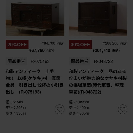
¥84,700
¥288,200
20%OFF
30%OFF
(税込)
(税込)
¥67,760
¥201,740
(税込)
(税込)
商品番号
R-075193
商品番号
R-048722
和製アンティーク 上手
和製アンティーク 品のある
物!! 総欅(ケヤキ)材 真鍮
佇まいが魅力的なケヤキ材製
金具 引き出し12杯の小引き
の帳場箪笥(時代箪笥、整理
出し (R-075193)
箪笥)(R-048722)
幅：615㎜
幅：1,055㎜
奥行：295㎜
奥行：490㎜
高さ：330㎜
高さ：865㎜