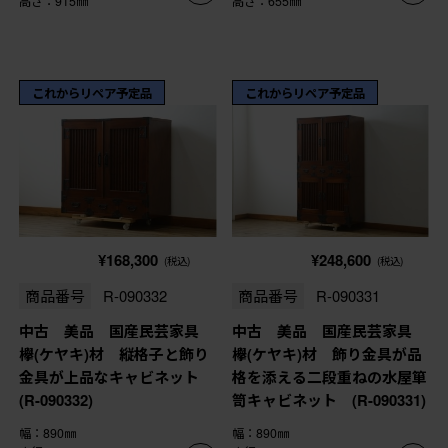
高さ：915㎜
高さ：655㎜
これからリペア予定品
これからリペア予定品
¥168,300
¥248,600
(税込)
(税込)
商品番号
R-090332
商品番号
R-090331
中古 美品 国産民芸家具
中古 美品 国産民芸家具
欅(ケヤキ)材 縦格子と飾り
欅(ケヤキ)材 飾り金具が品
金具が上品なキャビネット
格を添える二段重ねの水屋箪
(R-090332)
笥キャビネット (R-090331)
幅：890㎜
幅：890㎜