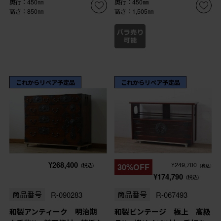
奥行：450㎜
奥行：450㎜
高さ：850㎜
高さ：1,505㎜
これからリペア予定品
これからリペア予定品
¥268,400
¥249,700
(税込)
30%OFF
(税込)
¥174,790
(税込)
商品番号
R-090283
商品番号
R-067493
和製アンティーク 明治期
和製ビンテージ 極上 高級