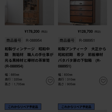
¥178,200
¥128,700
(税込)
(税込)
商品番号
R-088954
商品番号
R-088951
和製ヴィンテージ 昭和中
和製アンティーク 大正から
期 無垢材 職人の手仕事が
昭和初期 希少 前板欅材
光る黒柿材と欅材の茶箪笥
パタパタ扉の下駄箱 (R-
(R-088954)
088951)
幅：885㎜
幅：830㎜
奥行：335㎜
奥行：310㎜
高さ：1,705㎜
高さ：905㎜
これからリペア予定品
これからリペア予定品