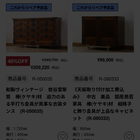
これからリペア予定品
これからリペア予定品
¥99,000
¥348,700
40%OFF
(税込)
(税込)
¥209,220
(税込)
商品番号
R-050035
商品番号
R-090333
和製ヴィンテージ 岩谷堂箪
《天板取り付け加工費込
笥 欅(ケヤキ)材 迫力のあ
み》 中古 美品 国産民芸
る手打ち金具が見事な衣装タ
家具 欅(ケヤキ)材 縦格子
ンス (R-050035)
と飾り金具が上品なキャビネ
ット (R-090333)
幅：1,720㎜
幅：890㎜
奥行：450㎜
奥行：450㎜