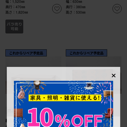
幅：1,520㎜
幅：630㎜
奥行：470㎜
奥行：380㎜
高さ：1,820㎜
高さ：530㎜
これからリペア予定品
これからリペア予定品
×
¥99,000
¥228,800
(税込)
(税込)
商品番号
R-089843
商品番号
R-089496
和製アンティーク 総欅(ケ
《天板取り付け加工費込
ヤキ)材 堂々とした佇まい
み》 中古 美品!! 欅材