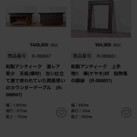
¥448,800
¥64,900
(税込)
(税込)
商品番号
R-088947
商品番号
R-088851
和製アンティーク 激レア
和製アンティーク 上手
希少 天板(欅材) 古い仕立
物!! 欅(ケヤキ)材 指物風
て屋で使われていた両面使い
の額縁 (R-088851)
のカウンターテーブル (R-
088947)
幅：1,800㎜
幅：495㎜
奥行：870㎜
奥行：35㎜
高さ：750㎜
高さ：600㎜