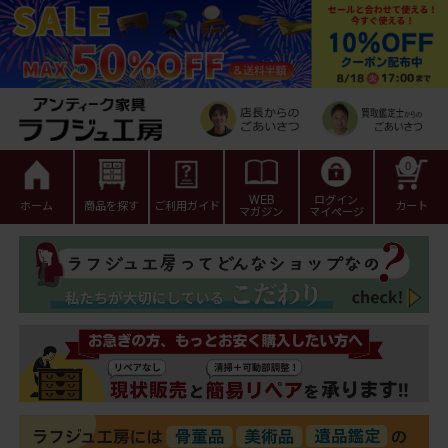
0
WEB
ログイン
ホーム
商品を探す
ご利用ガイド
カート
マガジン
マイページ