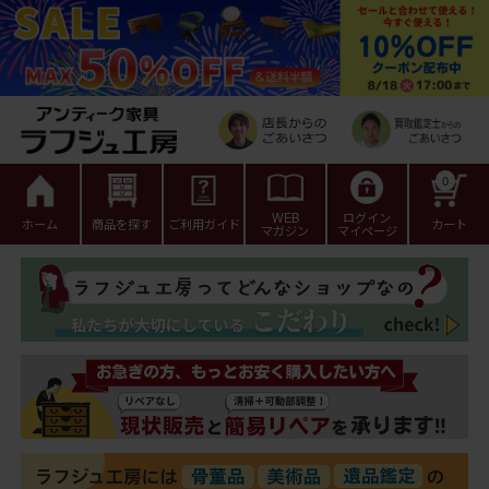
0
WEB
ログイン
ホーム
商品を探す
ご利用ガイド
カート
マガジン
マイページ