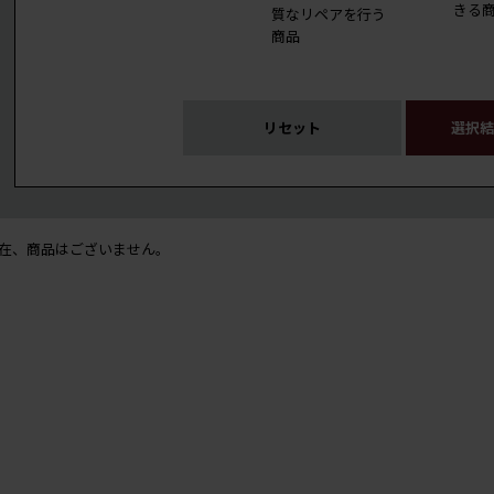
きる
質なリペアを行う
商品
リセット
選択結
在、商品はございません。