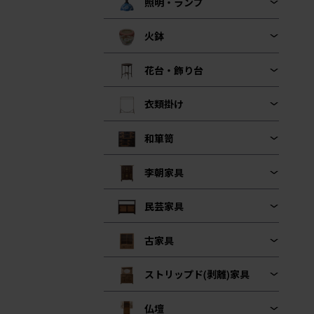
照明・ランプ
火鉢
花台・飾り台
衣類掛け
和箪笥
李朝家具
民芸家具
古家具
ストリップド(剥離)家具
仏壇