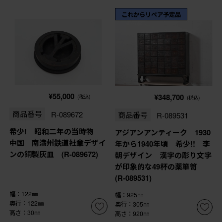
これからリペア予定品
¥55,000
¥348,700
(税込)
(税込)
商品番号
R-089672
商品番号
R-089531
希少! 昭和二年の当時物
アジアンアンティーク 1930
中国 南満州鉄道社章デザイ
年から1940年頃 希少!! 李
ンの銅製灰皿 (R-089672)
朝デザイン 漢字の彫り文字
が印象的な49杯の薬箪笥
(R-089531)
幅：122㎜
幅：925㎜
奥行：122㎜
奥行：305㎜
高さ：30㎜
高さ：920㎜