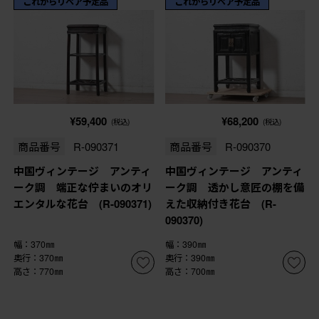
これからリペア予定品
これからリペア予定品
¥59,400
¥68,200
(税込)
(税込)
商品番号
R-090371
商品番号
R-090370
中国ヴィンテージ アンティ
中国ヴィンテージ アンティ
ーク調 端正な佇まいのオリ
ーク調 透かし意匠の棚を備
エンタルな花台 (R-090371)
えた収納付き花台 (R-
090370)
幅：370㎜
幅：390㎜
奥行：370㎜
奥行：390㎜
高さ：770㎜
高さ：700㎜