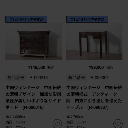
これからリペア予定品
これからリペア予定品
¥148,500
¥99,000
(税込)
(税込)
商品番号
R-090316
商品番号
R-090307
中国ヴィンテージ 中国伝統
中国ヴィンテージ 中国伝統
の清朝デザイン 繊細な彫刻
の清朝様式 アンティーク
意匠が美しい小ぶりなサイド
調 四方に引き出しを備えた
ボード (R-090316)
テーブル (R-090307)
幅：1,005㎜
幅：760㎜
奥行：400㎜
奥行：630㎜
高さ：770㎜
高さ：805㎜