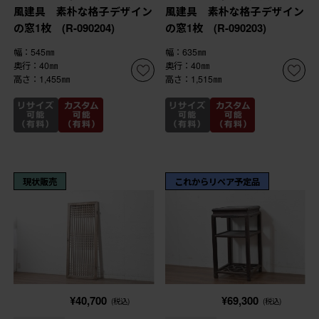
風建具 素朴な格子デザイン
風建具 素朴な格子デザイン
の窓1枚 (R-090204)
の窓1枚 (R-090203)
幅：545㎜
幅：635㎜
奥行：40㎜
奥行：40㎜
高さ：1,455㎜
高さ：1,515㎜
現状販売
これからリペア予定品
¥40,700
¥69,300
(税込)
(税込)