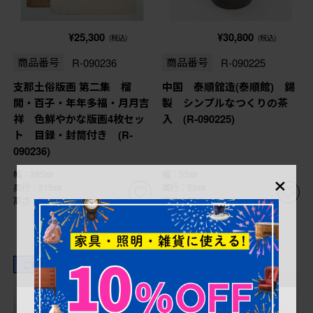
¥25,300
¥30,800
(税込)
(税込)
商品番号
R-090236
商品番号
R-090225
支那土俗版画 第二集 榴
中国 泰順舘造(泰順館) 錫
開・百子・年年多福・月月吉
製 シンプルなつくりの茶
祥 色鮮やかな版画4枚セッ
入 (R-090225)
ト 目録・封筒付き (R-
090236)
×
幅：285㎜
幅：53㎜
奥行：515㎜
奥行：53㎜
高さ：0㎜
高さ：62㎜
これからリペア予定品
これからリペア予定品