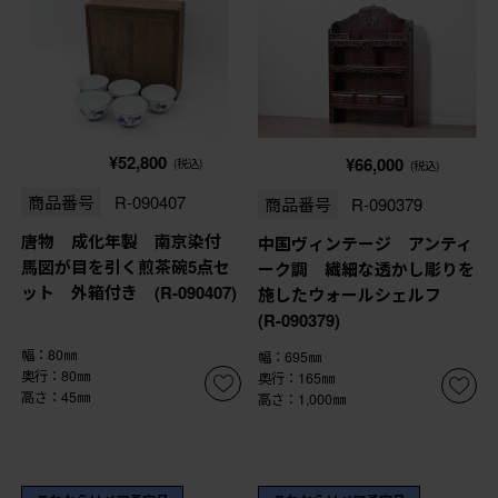
¥52,800
¥66,000
(税込)
(税込)
商品番号
R-090407
商品番号
R-090379
唐物 成化年製 南京染付
中国ヴィンテージ アンティ
馬図が目を引く煎茶碗5点セ
ーク調 繊細な透かし彫りを
ット 外箱付き (R-090407)
施したウォールシェルフ
(R-090379)
幅：80㎜
幅：695㎜
奥行：80㎜
奥行：165㎜
高さ：45㎜
高さ：1,000㎜