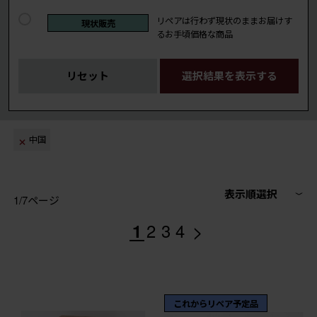
リペアは行わず現状のままお届けす
現状販売
るお手頃価格な商品
リセット
選択結果を表示する
中国
表示順選択
1/7ページ
>
1
2
3
4
これからリペア予定品