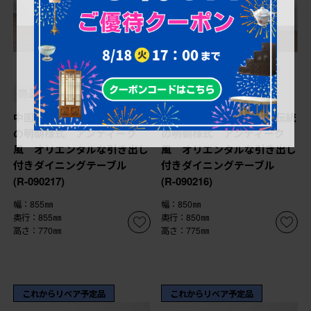
¥129,800
¥129,800
(税込)
(税込)
商品番号
R-090217
商品番号
R-090216
中国ヴィンテージ 中国伝統
中国ヴィンテージ 中国伝統
の明朝様式 アンティーク
の明朝様式 アンティーク
風 オリエンタルな引き出し
風 オリエンタルな引き出し
付きダイニングテーブル
付きダイニングテーブル
(R-090217)
(R-090216)
幅：855㎜
幅：850㎜
奥行：855㎜
奥行：850㎜
高さ：770㎜
高さ：775㎜
これからリペア予定品
これからリペア予定品