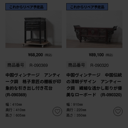
これからリペア予定品
これからリペア予定品
¥68,200
¥89,100
(税込)
(税込)
商品番号
R-090369
商品番号
R-090320
中国ヴィンテージ アンティ
中国ヴィンテージ 中国伝統
ーク調 格子意匠の棚板が印
の清朝デザイン アンティー
象的な引き出し付き花台
ク調 繊細な透かし彫りが優
(R-090369)
美なローボード (R-090320)
幅：410㎜
幅：910㎜
奥行：410㎜
奥行：220㎜
高さ：605㎜
高さ：350㎜