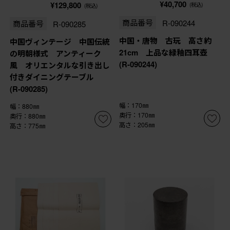
¥40,700
¥129,800
(税込)
(税込)
商品番号
R-090244
商品番号
R-090285
中国・唐物 古玩 高さ約
中国ヴィンテージ 中国伝統
21cm 上品な緑釉四耳壺
の明朝様式 アンティーク
(R-090244)
風 オリエンタルな引き出し
付きダイニングテーブル
(R-090285)
幅：170㎜
幅：880㎜
奥行：170㎜
奥行：880㎜
高さ：205㎜
高さ：775㎜