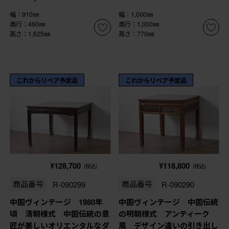
幅：910㎜
幅：1,000㎜
奥行：460㎜
奥行：1,000㎜
高さ：1,625㎜
高さ：770㎜
これからリペア予定品
これからリペア予定品
¥128,700
¥118,800
(税込)
(税込)
商品番号
R-090299
商品番号
R-090290
中国ヴィンテージ 1980年
中国ヴィンテージ 中国伝統
頃 清朝様式 中国伝統の意
の明朝様式 アンティーク
匠が美しいオリエンタルなダ
風 デザイン違いの引き出し