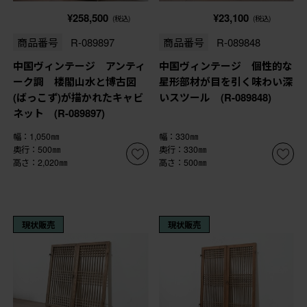
¥258,500
¥23,100
(税込)
(税込)
商品番号
R-089897
商品番号
R-089848
中国ヴィンテージ アンティ
中国ヴィンテージ 個性的な
ーク調 楼閣山水と博古図
星形部材が目を引く味わい深
(ばっこず)が描かれたキャビ
いスツール (R-089848)
ネット (R-089897)
幅：1,050㎜
幅：330㎜
奥行：500㎜
奥行：330㎜
高さ：2,020㎜
高さ：500㎜
現状販売
現状販売