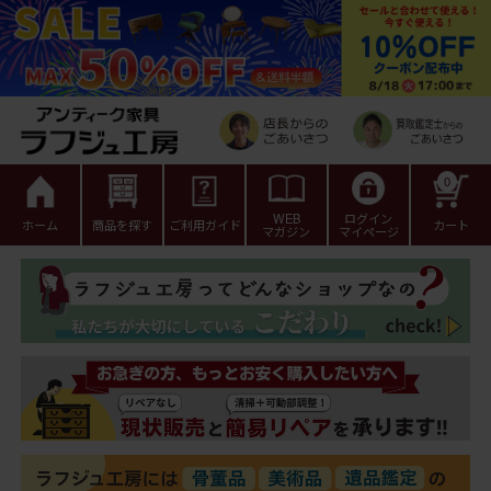
0
WEB
ログイン
ホーム
商品を探す
ご利用ガイド
カート
マガジン
マイページ