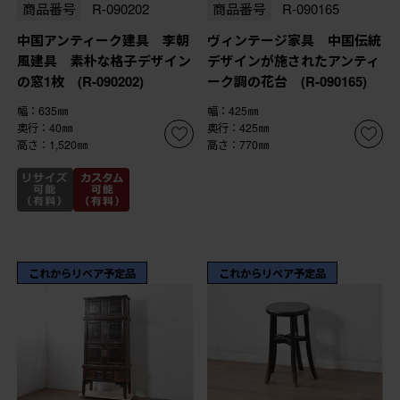
商品番号
R-090202
商品番号
R-090165
中国アンティーク建具 李朝
ヴィンテージ家具 中国伝統
風建具 素朴な格子デザイン
デザインが施されたアンティ
の窓1枚 (R-090202)
ーク調の花台 (R-090165)
幅：635㎜
幅：425㎜
奥行：40㎜
奥行：425㎜
高さ：1,520㎜
高さ：770㎜
これからリペア予定品
これからリペア予定品