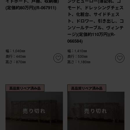
イドボード、戸棚、収納棚)
ングビューロー(簿記机、コ
(定価約80万円)(R-067911)
モード、ドレッシングチェス
ト、化粧台、サイドチェス
ト、ドロワー、引き出し、コ
ンソールテーブル、ヴィンテ
ージ)(定価約110万円)(R-
066584)
幅：1,040㎜
幅：1,410㎜
奥行：440㎜
奥行：530㎜
高さ：870㎜
高さ：1,180㎜
高品質リペア済み品
高品質リペア済み品
売り切れ
売り切れ