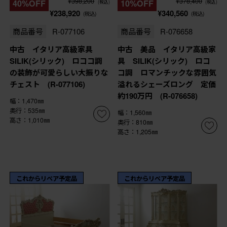
¥398,200
¥378,400
40%OFF
10%OFF
(税込)
(税込)
¥238,920
¥340,560
(税込)
(税込)
商品番号
R-077106
商品番号
R-076658
中古 イタリア高級家具
中古 美品 イタリア高級家
SILIK(シリック) ロココ調
具 SILIK(シリック) ロコ
の装飾が可愛らしい大振りな
コ調 ロマンチックな雰囲気
チェスト (R-077106)
溢れるシェーズロング 定価
約190万円 (R-076658)
幅：1,470㎜
奥行：535㎜
幅：1,560㎜
高さ：1,010㎜
奥行：810㎜
高さ：1,205㎜
これからリペア予定品
これからリペア予定品