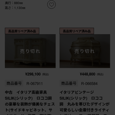
奥行：880㎜
高さ：1,130㎜
高品質リペア済み品
高品質リペア済み品
売り切れ
売り切れ
¥298,100
¥448,800
(税込)
(税込)
商品番号
R-067911
商品番号
R-066584
中古 イタリア高級家具
イタリアビンテージ
SILIK(シリック) ロココ調
SILIK(シリック) ロココ
の豪華な装飾が優美なチェス
調 丸みを帯びたデザインが
ト(サイドキャビネット、サ
可愛らしい金庫付きライティ