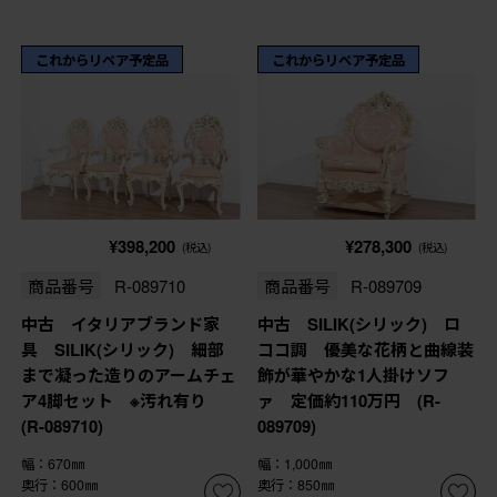
これからリペア予定品
これからリペア予定品
¥398,200
¥278,300
(税込)
(税込)
商品番号
R-089710
商品番号
R-089709
中古 イタリアブランド家
中古 SILIK(シリック) ロ
具 SILIK(シリック) 細部
ココ調 優美な花柄と曲線装
まで凝った造りのアームチェ
飾が華やかな1人掛けソフ
ア4脚セット ※汚れ有り
ァ 定価約110万円 (R-
(R-089710)
089709)
幅：670㎜
幅：1,000㎜
奥行：600㎜
奥行：850㎜