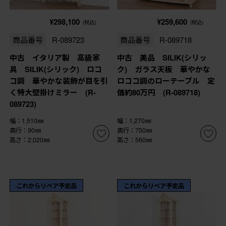
¥298,100
¥259,600
(税込)
(税込)
商品番号
R-089723
商品番号
R-089718
中古 イタリア製 高級家
中古 美品 SILIK(シリッ
具 SILIK(シリック) ロコ
ク) ガラス天板 華やかな
コ調 華やかな装飾が目を引
ロココ調のローテーブル 定
く特大壁掛けミラー (R-
価約80万円 (R-089718)
089723)
幅：1,510㎜
幅：1,270㎜
奥行：90㎜
奥行：750㎜
高さ：2,020㎜
高さ：560㎜
これからリペア予定品
これからリペア予定品