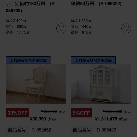
ァ 定価約180万円 (R-
価約80万円 (R-089422)
089708)
幅：2,400㎜
幅：1,030㎜
奥行：880㎜
奥行：440㎜
高さ：1,175㎜
高さ：870㎜
これからリペア予定品
これからリペア予定品
¥128,700
¥1,380,500
30%OFF
5%OFF
(税込)
(税込)
¥90,090
¥1,311,475
(税込)
(税込)
商品番号
R-052452
商品番号
R-086433