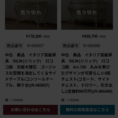
売り切れ
売り切れ
¥178,200
¥458,700
(税込)
(税込)
商品番号
R-065837
商品番号
R-065469
中古 美品 イタリア高級家
中古 美品 イタリア高級家
具 SILIK(シリック) ロコ
具 SILIK(シリック) ロコ
コ調 天板大理石 ゴージャ
コ調 Art.726 丸みを帯び
スな空間を演出してくるサイ
たデザインが可愛らしい3段
ドテーブル(コンソールテー
チェスト(コモード、サイド
ブル、飾り台)(R-065837)
チェスト、ドロワー、引き出
し)(定価約90万円)(R-065469)
幅：1,340㎜
幅：1,420㎜
奥行：380㎜
奥行：540㎜
お問い合わせはこちら
無料の買取査定はこちら
高さ：795㎜
高さ：875㎜