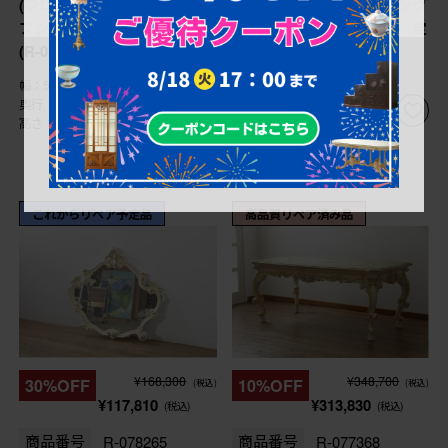
(フロアランプ、照明、ラン
空間を演出してくれるシング
プシェード)(定価約70万円)
ルサイズベッドフレーム 定
(R-083375)
価約85万円 (R-079258)
幅：580㎜
幅：1,210㎜
奥行：580㎜
奥行：2,190㎜
高さ：2,070㎜
高さ：1,405㎜
これからリペア予定品
高品質リペア済み品
¥168,300
¥348,700
30%OFF
10%OFF
(税込)
(税込)
¥117,810
¥313,830
(税込)
(税込)
商品番号
R-078265
商品番号
R-077368