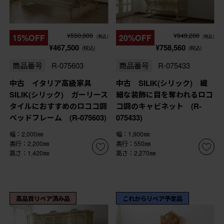
¥550,000
¥948,200
15%OFF
20%OFF
(税込)
(税込)
¥467,500
¥758,560
(税込)
(税込)
商品番号
R-075603
商品番号
R-075433
中古 イタリア高級家具
中古 SILIK(シリック) 繊
SILIK(シリック) ガーリース
細な装飾に目を奪われるロコ
タイルにおすすめのロココ調
コ調のキャビネット (R-
ベッドフレーム (R-075603)
075433)
幅：2,000㎜
幅：1,900㎜
奥行：2,200㎜
奥行：550㎜
高さ：1,420㎜
高さ：2,270㎜
高品質リペア済み品
これからリペア予定品