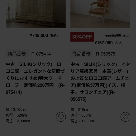
¥748,000
¥238,700
(税込)
30%OFF
(税込)
¥167,090
(税込)
商品番号
R-075414
商品番号
R-056575
中古 SILIK(シリック) ロ
中古 SILIK(シリック) イタ
ココ調 エレガントな空間づ
リア高級家具 本革(レザー)
くりにおすすめ!特大ワード
の上質なロココ調アームチェ
ローブ 定価約220万円 (R-
ア(定価約57万円)(イス、椅
075414)
子、サロンチェア)(R-
056575)
幅：3,100㎜
幅：610㎜
奥行：620㎜
奥行：680㎜
高さ：2,090㎜
高さ：1,080㎜