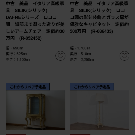
中古 美品 イタリア高級家
中古 美品 イタリア高級家
具 SILIK(シリック)
具 SILIK(シリック) ロコ
DAFNEシリーズ ロココ
コ調の彫刻装飾とガラス扉が
調 細部まで凝った造りが美
優雅なキャビネット 定価約
しいアームチェア 定価約30
500万円 (R-086433)
万円 (R-052452)
幅：690㎜
幅：1,700㎜
奥行：625㎜
奥行：510㎜
高さ：1,100㎜
高さ：2,250㎜
これからリペア予定品
これからリペア予定品