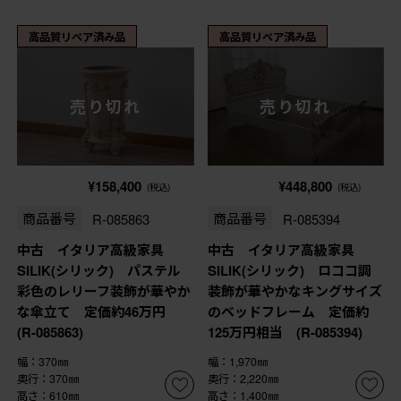
高品質リペア済み品
高品質リペア済み品
売り切れ
売り切れ
¥158,400
¥448,800
(税込)
(税込)
商品番号
R-085863
商品番号
R-085394
中古 イタリア高級家具
中古 イタリア高級家具
SILIK(シリック) パステル
SILIK(シリック) ロココ調
彩色のレリーフ装飾が華やか
装飾が華やかなキングサイズ
な傘立て 定価約46万円
のベッドフレーム 定価約
(R-085863)
125万円相当 (R-085394)
幅：370㎜
幅：1,970㎜
奥行：370㎜
奥行：2,220㎜
高さ：610㎜
高さ：1,400㎜