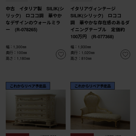
中古 イタリア製 SILIK(シ
イタリアヴィンテージ
リック) ロココ調 華やか
SILIK(シリック) ロココ
なデザインのウォールミラ
調 華やかな存在感のあるダ
ー (R-078265)
イニングテーブル 定価約
100万円 (R-077368)
幅：1,300㎜
幅：1,930㎜
奥行：100㎜
奥行：1,020㎜
高さ：1,180㎜
高さ：810㎜
これからリペア予定品
これからリペア予定品