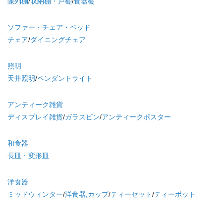
陳列棚
/
収納棚・戸棚
/
食器棚
ソファー・チェア・ベッド
チェア
/
ダイニングチェア
照明
天井照明
/
ペンダントライト
アンティーク雑貨
ディスプレイ雑貨
/
ガラスビン
/
アンティークポスター
和食器
長皿・変形皿
洋食器
ミッドウィンター
/
洋食器,カップ
/
ティーセット
/
ティーポット