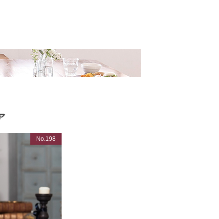
ア
No.198