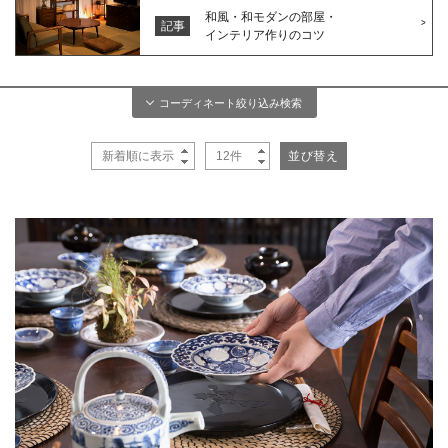
和風・和モダンの部屋・
記事
インテリア作りのコツ
コーディネート絞り込み検索
複数の条件で絞り込み検索をする事が可能です
スタイル
部屋
ナチュラル
和モダン
家具
リビング
ダイニング
レトロ
ミッドセンチュリー
チェア
ドロワー
200
書斎
寝室
ジャンク
ミックススタイル
件
お部屋が見つかりました
ベッド
ソファ
子供部屋
店舗
エレガント
シャビーシック
サイドボード
ダイニングテーブル
キッチン
和室
大正ロマン
その他
ベンチ
ローボード
オフィス
アトリエ
閉じる
センター・サイドテーブル
食器棚
カフェ
デスク
和箪笥