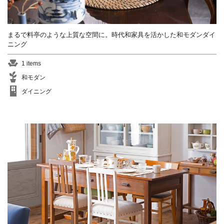
閉じる
収納棚
カウンター
建具
本棚
まるで料亭のような上質な空間に。時代和家具を活かした和モダンダイ
ニング
ガラスケース
1 items
閉じる
和モダン
ダイニング