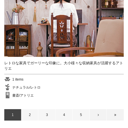
レトロな家具でガーリーな印象に。大小様々な収納家具が活躍するアト
リエ
1 items
ナチュラル/レトロ
書斎/アトリエ
1
2
3
4
5