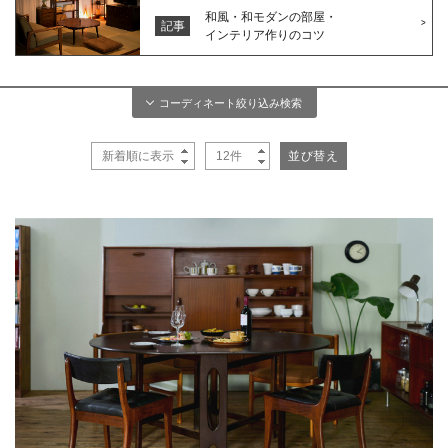
和風・和モダンの部屋・
記事
インテリア作りのコツ
コーディネート絞り込み検索
複数の条件で絞り込み検索をする事が可能です
スタイル
部屋
ナチュラル
和モダン
家具
リビング
ダイニング
レトロ
ミッドセンチュリー
チェア
ドロワー
200
書斎
寝室
ジャンク
ミックススタイル
件
お部屋が見つかりました
ベッド
ソファ
子供部屋
店舗
エレガント
シャビーシック
サイドボード
ダイニングテーブル
キッチン
和室
大正ロマン
その他
ベンチ
ローボード
オフィス
アトリエ
閉じる
センター・サイドテーブル
食器棚
カフェ
デスク
和箪笥