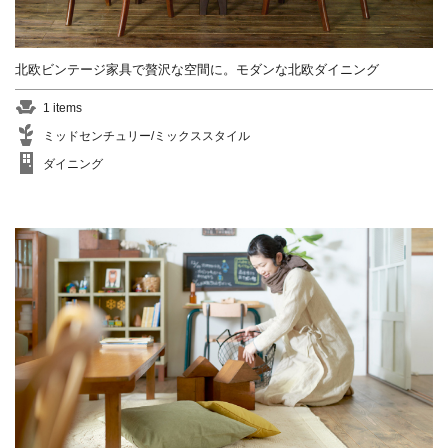
閉じる
収納棚
カウンター
建具
本棚
北欧ビンテージ家具で贅沢な空間に。モダンな北欧ダイニング
ガラスケース
1 items
ミッドセンチュリー/ミックススタイル
閉じる
ダイニング