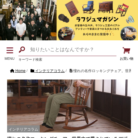
MENU
お買い物
キーワード検索
Home
/
インテリアコラム
/
憧れの名作ロッキングチェア。世界中
インテリアコラム