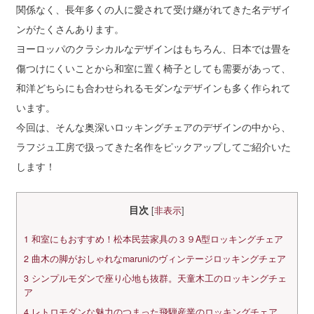
関係なく、長年多くの人に愛されて受け継がれてきた名デザイ
ンがたくさんあります。
ヨーロッパのクラシカルなデザインはもちろん、日本では畳を
傷つけにくいことから和室に置く椅子としても需要があって、
和洋どちらにも合わせられるモダンなデザインも多く作られて
います。
今回は、そんな奥深いロッキングチェアのデザインの中から、
ラフジュ工房で扱ってきた名作をピックアップしてご紹介いた
します！
目次
[
非表示
]
1
和室にもおすすめ！松本民芸家具の３９A型ロッキングチェア
2
曲木の脚がおしゃれなmaruniのヴィンテージロッキングチェア
3
シンプルモダンで座り心地も抜群。天童木工のロッキングチェ
ア
4
レトロモダンな魅力のつまった飛騨産業のロッキングチェア