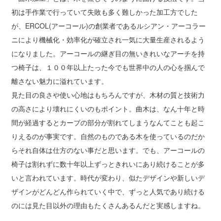
初は手作業で行っていて失敗も多く難しかった加工方でした
が、ERCOL(アーコール)の創業者であるルシアン・アーコラー
ニにより機械化・効率化が確立され一気に大量生産されるよう
になりました。アーコールの継ぎ目の無いきれいなアーチを持
つ椅子は、１００年以上たった今でも世界中の人の心を掴んで
離さない魅力に溢れています。
見た目の良さや使い心地はもちろんですが、木材の質と技術力
の高さにより壊れにくいのもポイント。曲木は、なん十年と時
間が経過するとカーブの部分が割れてしまうなんてことも起こ
りえるのが事実です。自然のものである木を使っているのだか
らそれ自体は仕方のない事だと思います。でも、アーコールの
椅子は割れずに数十年以上ずっときれいにあり続けることが多
いと言われています。時代が変わり、似たデザインや新しいデ
ザインがどんどん作られていく中で、ずっと人気であり続ける
のには見た目以外の理由もたくさんあるんだと実感しますね。