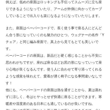
例えば、低めの座面はロッキングも手伝ってスムーズに立ち座
りできるようになっていたり、アームが外側に向かってカーブ
していることで出入りも楽になるようになっていたりします。
また、座面はペーパーコードで、長く使う事で座る人にどんど
ん合う形になっていくのも魅力のひとつ。ウェグナーの名作「Y
チェア」と同じ編み座面で、真上から見てもとても美しいで
す。
ペーパーコードの座面は、新品だと硬く感じることから不安に
思われがちですが、座れば座るほどお尻の形になっていって座
り心地が良くなるんです。使う人に合わせて寄り添ってくれる
ような感覚を味わえて、愛着が湧く椅子になる事間違いなしで
す！
他にも、ペーパーコードの座面は熱を通すことから、夏は蒸れ
ずに涼しく、冬はヒヤっとせず快適に座ることができます。寒
暖差や湿度差のある日本にも適しているのが良いですね。