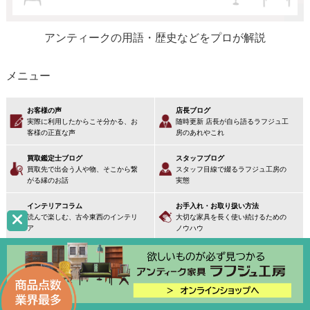
アンティークの用語・歴史などをプロが解説
メニュー
お客様の声
店長ブログ
実際に利用したからこそ分かる、お
随時更新 店長が自ら語るラフジュ工
客様の正直な声
房のあれやこれ
買取鑑定士ブログ
スタッフブログ
買取先で出会う人や物、そこから繋
スタッフ目線で綴るラフジュ工房の
がる縁のお話
実態
インテリアコラム
お手入れ・お取り扱い方法
読んで楽しむ、古今東西のインテリ
大切な家具を長く使い続けるための
ア
ノウハウ
アンティーク辞典
アンティークにまつわる用語・歴史
を解説