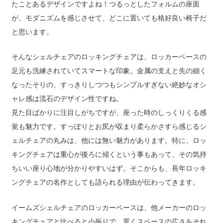
たことあるデザインですよね！つるっとしたフォルムの座面
が、モダニズムを感じさせて、どこに置いても格好良い椅子だ
と思います。
そんなシェルチェアのロッキングチェアは、ロッカーベースの
足元も洗練されていてスマートな印象。金属の支えと先の細く
なったそりの、すっきりしつつもシンプルすぎない絶妙なオシ
ャレ感は流石のデザイン性ですね。
見た目ばかりに注目しがちですが、座った時のしっくりくる感
覚も魅力です。すっぽりとお尻が収まり柔らかさすら感じるシ
ェルチェアの丸みは、他には無い魅力があります。特に、ロッ
キングチェアは重心が後ろに傾くという事もあって、その気持
ちいい座り心地が分かりやすいはず。そこからも、長年ロッキ
ングチェアの名作としても語られる理由が伝わってきます。
イームズシェルチェアのロッカーベースは、他メーカーのロッ
キングチェアと比べると小振りで、置くスペースの広さをそれ