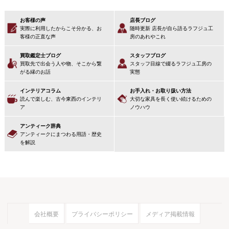
お客様の声
店長ブログ
実際に利用したからこそ分かる、お
随時更新 店長が自ら語るラフジュ工
客様の正直な声
房のあれやこれ
買取鑑定士ブログ
スタッフブログ
買取先で出会う人や物、そこから繋
スタッフ目線で綴るラフジュ工房の
がる縁のお話
実態
インテリアコラム
お手入れ・お取り扱い方法
読んで楽しむ、古今東西のインテリ
大切な家具を長く使い続けるための
ア
ノウハウ
アンティーク辞典
アンティークにまつわる用語・歴史
を解説
会社概要
プライバシーポリシー
メディア掲載情報