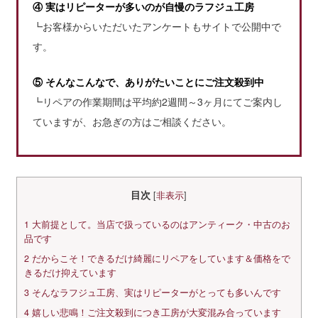
④ 実はリピーターが多いのが自慢のラフジュ工房
┗お客様からいただいたアンケートもサイトで公開中で
す。
⑤ そんなこんなで、ありがたいことにご注文殺到中
┗リペアの作業期間は平均約2週間～3ヶ月にてご案内し
ていますが、お急ぎの方はご相談ください。
目次
[
非表示
]
1
大前提として。当店で扱っているのはアンティーク・中古のお
品です
2
だからこそ！できるだけ綺麗にリペアをしています＆価格をで
きるだけ抑えています
3
そんなラフジュ工房、実はリピーターがとっても多いんです
4
嬉しい悲鳴！ご注文殺到につき工房が大変混み合っています