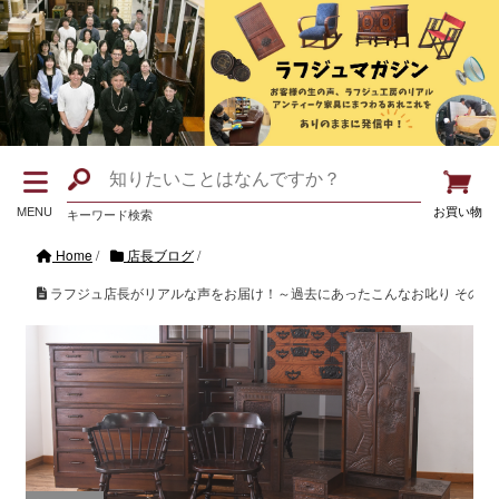
MENU
お買い物
キーワード検索
Home
/
店長ブログ
/
ラフジュ店長がリアルな声をお届け！～過去にあったこんなお叱り その②