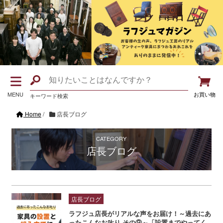
MENU
お買い物
キーワード検索
Home
/
店長ブログ
CATEGORY
店長ブログ
店長ブログ
ラフジュ店長がリアルな声をお届け！～過去にあ
ったこんなお𠮟り その⑨～「設置までやってく