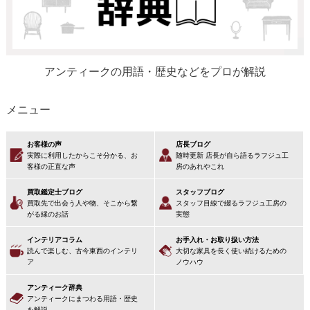
アンティークの用語・歴史などをプロが解説
メニュー
お客様の声
店長ブログ
実際に利用したからこそ分かる、お
随時更新 店長が自ら語るラフジュ工
客様の正直な声
房のあれやこれ
買取鑑定士ブログ
スタッフブログ
買取先で出会う人や物、そこから繋
スタッフ目線で綴るラフジュ工房の
がる縁のお話
実態
インテリアコラム
お手入れ・お取り扱い方法
読んで楽しむ、古今東西のインテリ
大切な家具を長く使い続けるための
ア
ノウハウ
アンティーク辞典
アンティークにまつわる用語・歴史
を解説