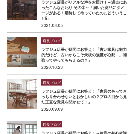
ラフジュ店長がリアルな声をお届け！～過去にあ
ったこんなお叱り その②～「届いた商品にダメ
ージがある！期待して待っていたのにどういうこ
と⁉」
2021.03.05
店長ブログ
ラフジュ店長が疑問にお答え！「古い家具は魅力
的だけど、古いからこそ天板の強度が心配…。補
強ってやってもらえるの？」
2020.10.23
店長ブログ
ラフジュ店長が疑問にお答え！「家具の色ってき
っちり合わせないとおかしいの？プロの目から見
た正直な意見を聞かせて！」
2020.09.09
店長ブログ
ラフジュ店長が疑問にお答え！～建具の初心者講